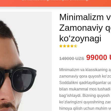
Minimalizm va
Zamonaviy q
ko‘zoynagi
99000 
149000 UZS
Minimalizm va klassikaning aj
zamonaviy qora quyosh ko‘zoyn
Soddalikni qadrlaydiganlar u
bilan mukammal mos tushadi v
bag‘ishlaydi. Bizning quyosh
ko‘zlaringizni quyoshning zara
himoya qilish uchun muhim vos