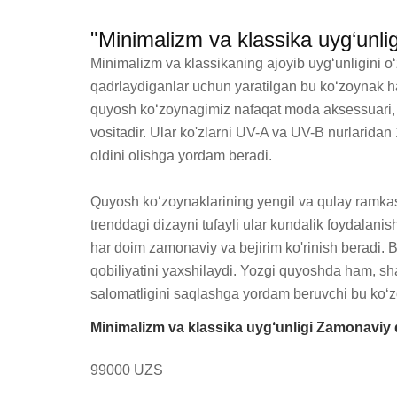
"Minimalizm va klassika uyg‘unl
Minimalizm va klassikaning ajoyib uyg‘unligini o
qadrlaydiganlar uchun yaratilgan bu ko‘zoynak h
quyosh ko‘zoynagimiz nafaqat moda aksessuari, ba
vositadir. Ular ko'zlarni UV-A va UV-B nurlaridan 
oldini olishga yordam beradi.

Quyosh ko‘zoynaklarining yengil va qulay ramkasi
trenddagi dizayni tufayli ular kundalik foydalanis
har doim zamonaviy va bejirim ko'rinish beradi. Bu
qobiliyatini yaxshilaydi. Yozgi quyoshda ham, sha
salomatligini saqlashga yordam beruvchi bu ko‘zo
Minimalizm va klassika uyg‘unligi Zamonaviy 
99000 UZS