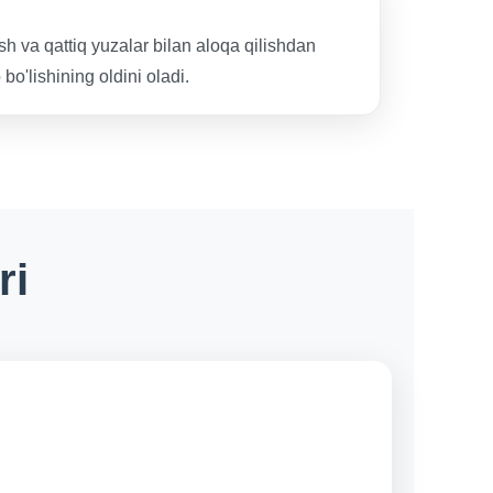
h va qattiq yuzalar bilan aloqa qilishdan
o'lishining oldini oladi.
ri