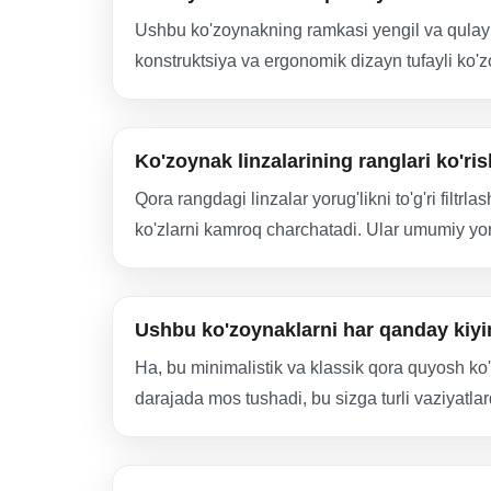
Ushbu ko'zoynakning ramkasi yengil va qulay m
konstruktsiya va ergonomik dizayn tufayli ko'zo
Ko'zoynak linzalarining ranglari ko'ris
Qora rangdagi linzalar yorug'likni to'g'ri filt
ko'zlarni kamroq charchatadi. Ular umumiy yoru
Ushbu ko'zoynaklarni har qanday kiy
Ha, bu minimalistik va klassik qora quyosh ko'
darajada mos tushadi, bu sizga turli vaziyatl