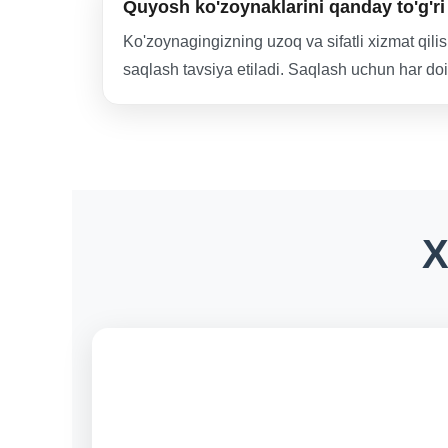
Quyosh ko'zoynaklarini qanday to'g'ri
Ko'zoynagingizning uzoq va sifatli xizmat qil
saqlash tavsiya etiladi. Saqlash uchun har doim
X