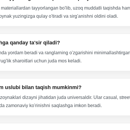
ateriallardan tayyorlangan bo'lib, uzoq muddatli taqishda ham 
ynak yuzingizga qulay o'tiradi va sirg'anishni oldini oladi.
hga qanday ta'sir qiladi?
rlashda yordam beradi va ranglarning o'zgarishini minimallashtirga
g'lik sharoitlari uchun juda mos keladi.
im uslubi bilan taqish mumkinmi?
zoynaklari dizayni jihatidan juda universaldir. Ular casual, str
arda zamonaviy ko'rinishni saqlashga imkon beradi.