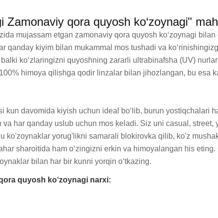
igi Zamonaviy qora quyosh ko‘zoynagi" mah
‘zida mujassam etgan zamonaviy qora quyosh ko‘zoynagi bilan o‘
ar qanday kiyim bilan mukammal mos tushadi va ko‘rinishingizga
lki ko‘zlaringizni quyoshning zararli ultrabinafsha (UV) nurla
100% himoya qilishga qodir linzalar bilan jihozlangan, bu esa kat
 kun davomida kiyish uchun ideal bo‘lib, burun yostiqchalari ham
h va har qanday uslub uchun mos keladi. Siz uni casual, street, yo
 ko'zoynaklar yorug'likni samarali blokirovka qilib, ko'z mushakla
har sharoitida ham o‘zingizni erkin va himoyalangan his eting. O
ynaklar bilan har bir kunni yorqin o‘tkazing.
qora quyosh ko‘zoynagi narxi: