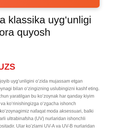
 klassika uyg‘unligi
ora quyosh
UZS
oyib uyg‘unligini o‘zida mujassam etgan 
agi bilan o‘zingizning uslubingizni kashf eting. 
chun yaratilgan bu ko‘zoynak har qanday kiyim 
a ko‘rinishingizga o‘zgacha ishonch 
 ko‘zoynagimiz nafaqat moda aksessuari, balki 
rli ultrabinafsha (UV) nurlaridan ishonchli 
itadir. Ular ko'zlarni UV-A va UV-B nurlaridan 