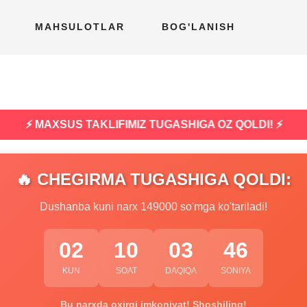
MAHSULOTLAR
BOG'LANISH
⚡ MAXSUS TAKLIFIMIZ TUGASHIGA OZ QOLDI! ⚡
🔥 CHEGIRMA TUGASHIGA QOLDI:
Dushanba kuni narx 149000 so'mga ko'tariladi!
02
10
03
45
KUN
SOAT
DAQIQA
SONIYA
Bu narxda oxirgi imkoniyat! Shoshiling!