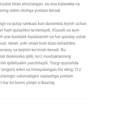
nzalar bilan jihozlangan, bu esa katarakta va 
rining oldini olishga yordam beradi.

gil va qulay ramkasi kun davomida kiyish uchun 
ri ham qulaylikni ta'minlaydi. Klassik va ayni 
li ular kundalik foydalanish va har qanday uslub 
l, street, yoki smart look bilan birlashtira 
naviy va bejirim ko'rinish beradi. Bu 
ali blokirovka qilib, ko'z mushaklarining 
'rish qobiliyatini yaxshilaydi. Yozgi quyoshda 
zingizni erkin va himoyalangan his eting. O‘z 
‘zlaringiz salomatligini saqlashga yordam 
 har bir kunni yorqin o‘tkazing.