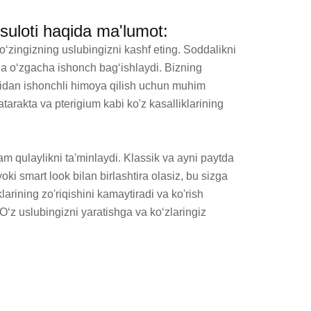
suloti haqida ma'lumot:
zingizning uslubingizni kashf eting. Soddalikni 
 o‘zgacha ishonch bag‘ishlaydi. Bizning 
ridan ishonchli himoya qilish uchun muhim 
arakta va pterigium kabi ko'z kasalliklarining 
 qulaylikni ta'minlaydi. Klassik va ayni paytda 
ki smart look bilan birlashtira olasiz, bu sizga 
rining zo'riqishini kamaytiradi va ko'rish 
‘z uslubingizni yaratishga va ko‘zlaringiz 