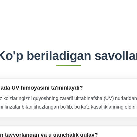
Ko'p beriladigan savolla
jada UV himoyasini ta'minlaydi?
o'zlaringizni quyoshning zararli ultrabinafsha (UV) nurlaridan 
inzalar bilan jihozlangan bo'lib, bu ko'z kasalliklarining oldin
n tayyorlangan va u qanchalik qulay?