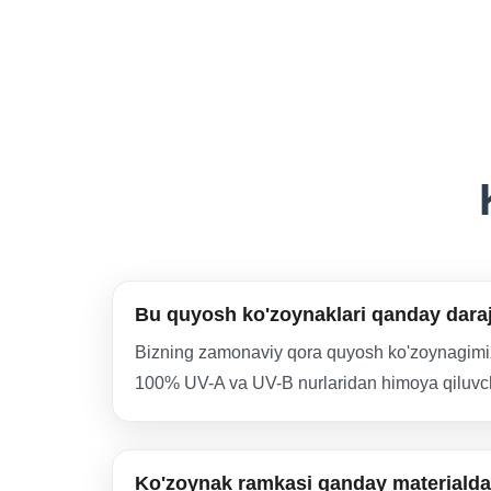
Bu quyosh ko'zoynaklari qanday dara
Bizning zamonaviy qora quyosh ko'zoynagimiz k
100% UV-A va UV-B nurlaridan himoya qiluvchi l
Ko'zoynak ramkasi qanday materialda