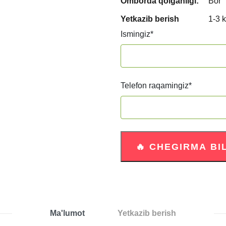
Omborda qolganligi:
Bor
Yetkazib berish
1-3 
Ismingiz
*
Telefon raqamingiz
*
Ma'lumot
Yetkazib berish