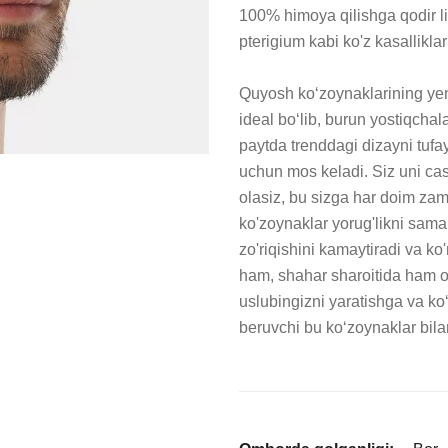
100% himoya qilishga qodir li
pterigium kabi ko'z kasallikla
Quyosh ko‘zoynaklarining yen
ideal bo‘lib, burun yostiqchala
paytda trenddagi dizayni tufay
uchun mos keladi. Siz uni casua
olasiz, bu sizga har doim zamo
ko'zoynaklar yorug'likni samar
zo'riqishini kamaytiradi va ko
ham, shahar sharoitida ham o‘
uslubingizni yaratishga va ko
beruvchi bu ko‘zoynaklar bilan