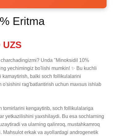
0% Eritma
 UZS
 charchadingizmi? Unda "Minoksidil 10% 
ing yechimingiz bo'lishi mumkin! ✨ Bu kuchli 
 kamaytirish, balki soch follikulalarini 
'sishini rag'batlantirish uchun maxsus ishlab 
 tomirlarini kengaytirib, soch follikulalariga 
r yetkazilishini yaxshilaydi. Bu esa sochlarning 
 uzaytiradi va ularning qalinroq, mustahkamroq 
i. Mahsulot erkak va ayollardagi androgenetik 