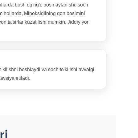
hollarda bosh og'rig'i, bosh aylanishi, soch
m hollarda, Minoksidilning qon bosimini
 yon ta'sirlar kuzatilishi mumkin. Jiddiy yon
kilishni boshlaydi va soch to'kilishi avvalgi
vsiya etiladi.
ri