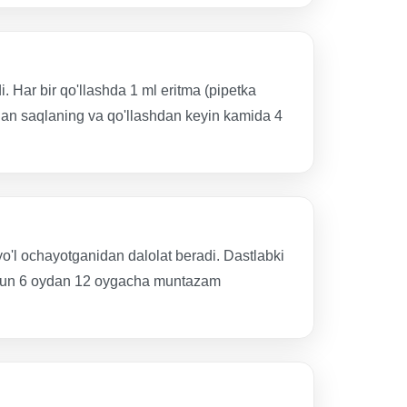
. Har bir qo'llashda 1 ml eritma (pipetka
hidan saqlaning va qo'llashdan keyin kamida 4
 yo'l ochayotganidan dalolat beradi. Dastlabki
h uchun 6 oydan 12 oygacha muntazam