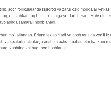
irib, soch follikulalariga kislorod va zarur oziq moddalar yetkazi
inroq, mustahkamroq bo'lib o'sishiga yordam beradi. Mahsulot erk
i davolashda samarali hisoblanadi.

un mo'ljallangan. Eritma tez so'riladi va bosh terisida yog'li iz
h va sezilarli natijalarga erishish uchun mahsulotni har kuni mun
i sarguzashtingizni bugunoq boshlang!