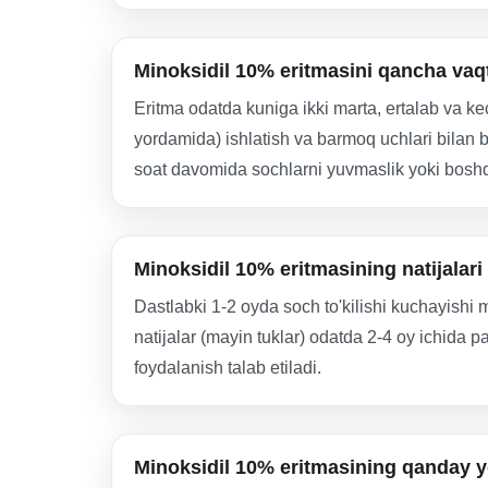
Minoksidil 10% eritmasini qancha vaq
Eritma odatda kuniga ikki marta, ertalab va kec
yordamida) ishlatish va barmoq uchlari bilan b
soat davomida sochlarni yuvmaslik yoki boshq
Minoksidil 10% eritmasining natijalar
Dastlabki 1-2 oyda soch to'kilishi kuchayishi 
natijalar (mayin tuklar) odatda 2-4 oy ichida 
foydalanish talab etiladi.
Minoksidil 10% eritmasining qanday yo