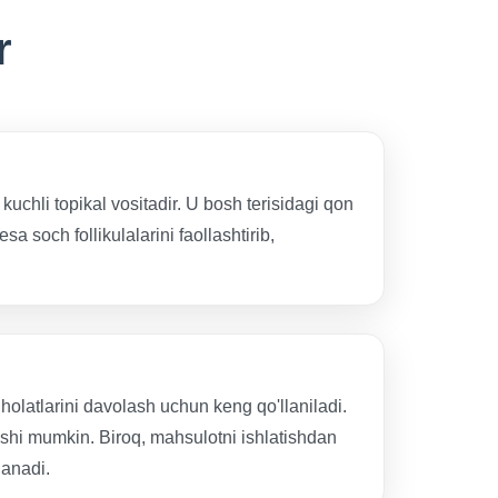
r
kuchli topikal vositadir. U bosh terisidagi qon
sa soch follikulalarini faollashtirib,
 holatlarini davolash uchun keng qo'llaniladi.
lishi mumkin. Biroq, mahsulotni ishlatishdan
lanadi.