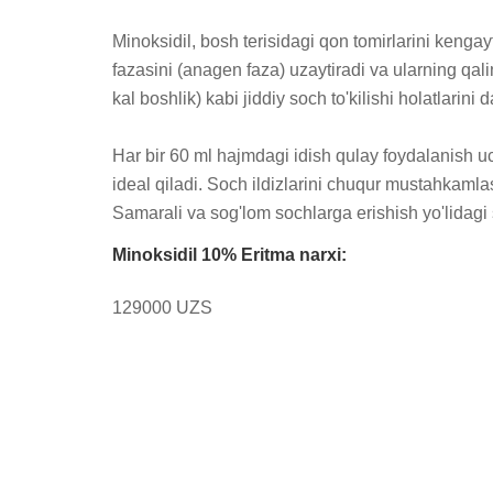
Minoksidil, bosh terisidagi qon tomirlarini kengayt
fazasini (anagen faza) uzaytiradi va ularning qal
kal boshlik) kabi jiddiy soch to'kilishi holatlarin
Har bir 60 ml hajmdagi idish qulay foydalanish uch
ideal qiladi. Soch ildizlarini chuqur mustahkamlas
Samarali va sog'lom sochlarga erishish yo'lidag
Minoksidil 10% Eritma narxi:
129000 UZS