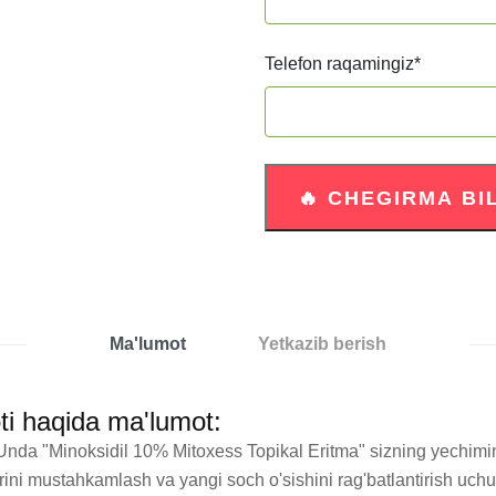
Telefon raqamingiz
*
Ma'lumot
Yetkazib berish
ti haqida ma'lumot:
da "Minoksidil 10% Mitoxess Topikal Eritma" sizning yechiming
alarini mustahkamlash va yangi soch o'sishini rag'batlantirish uch