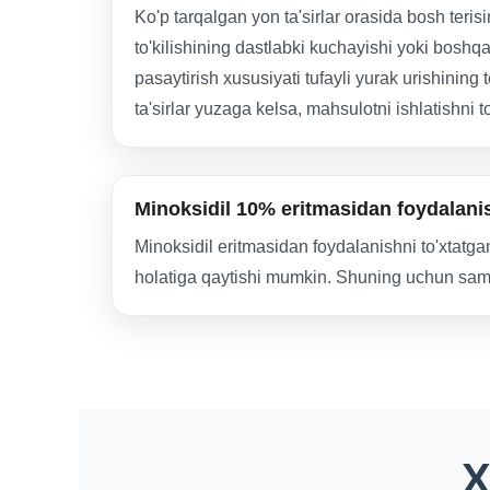
Ko'p tarqalgan yon ta'sirlar orasida bosh terisin
to'kilishining dastlabki kuchayishi yoki bosh
pasaytirish xususiyati tufayli yurak urishining t
ta'sirlar yuzaga kelsa, mahsulotni ishlatishni t
Minoksidil 10% eritmasidan foydalanis
Minoksidil eritmasidan foydalanishni to'xtatgan
holatiga qaytishi mumkin. Shuning uchun samar
X