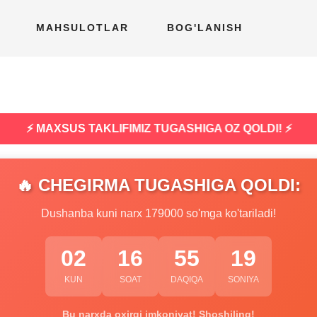
MAHSULOTLAR
BOG'LANISH
⚡ MAXSUS TAKLIFIMIZ TUGASHIGA OZ QOLDI! ⚡
🔥 CHEGIRMA TUGASHIGA QOLDI:
Dushanba kuni narx 179000 so'mga ko'tariladi!
02
16
55
18
KUN
SOAT
DAQIQA
SONIYA
Bu narxda oxirgi imkoniyat! Shoshiling!