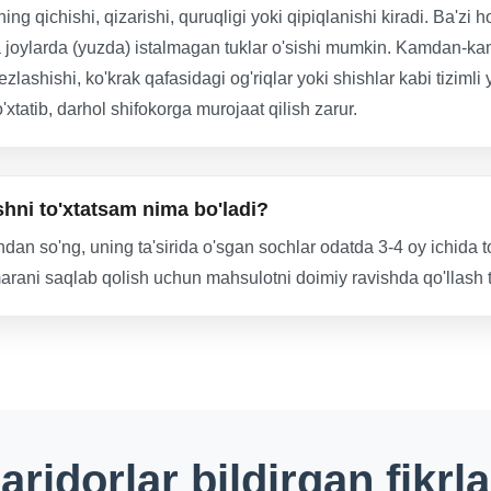
ing qichishi, qizarishi, quruqligi yoki qipiqlanishi kiradi. Ba'zi 
qa joylarda (yuzda) istalmagan tuklar o'sishi mumkin. Kamdan-ka
ezlashishi, ko'krak qafasidagi og'riqlar yoki shishlar kabi tizimli
o'xtatib, darhol shifokorga murojaat qilish zarur.
hni to'xtatsam nima bo'ladi?
dan so'ng, uning ta'sirida o'sgan sochlar odatda 3-4 oy ichida to'
ani saqlab qolish uchun mahsulotni doimiy ravishda qo'llash ta
aridorlar bildirgan fikrla