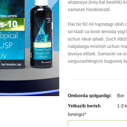
alopesiya (irsiy kal boshlik) ka
samarali hisoblanadi.

Har bir 60 ml hajmdagi idish 
so'riladi va bosh terisida yog'
uchun ideal qiladi. Soch ildiz
natijalarga erishish uchun ma
tavsiya etiladi. Samarali va s
sarguzashtingizni bugunoq b
Omborda qolganligi:
Bor
Yetkazib berish
1-3 
Ismingiz
*