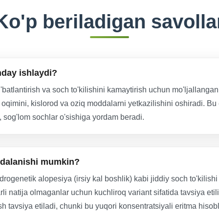
Ko'p beriladigan savolla
nday ishlaydi?
'batlantirish va soch to'kilishini kamaytirish uchun mo'ljallangan 
 oqimini, kislorod va oziq moddalarni yetkazilishini oshiradi. Bu e
i, sog'lom sochlar o'sishiga yordam beradi.
oydalanishi mumkin?
ogenetik alopesiya (irsiy kal boshlik) kabi jiddiy soch to'kilishi
i natija olmaganlar uchun kuchliroq variant sifatida tavsiya eti
h tavsiya etiladi, chunki bu yuqori konsentratsiyali eritma hisob