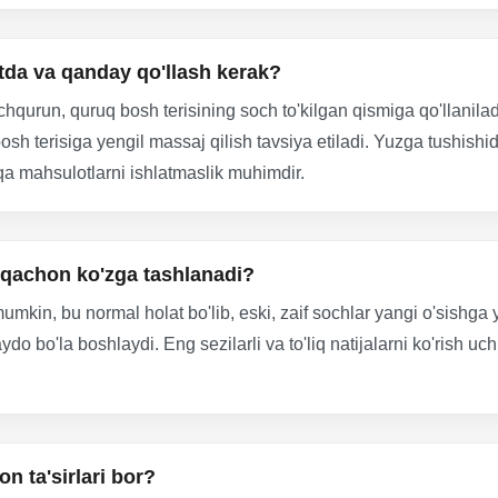
tda va qanday qo'llash kerak?
hqurun, quruq bosh terisining soch to'kilgan qismiga qo'llaniladi
osh terisiga yengil massaj qilish tavsiya etiladi. Yuzga tushis
a mahsulotlarni ishlatmaslik muhimdir.
i qachon ko'zga tashlanadi?
mumkin, bu normal holat bo'lib, eski, zaif sochlar yangi o'sishga
paydo bo'la boshlaydi. Eng sezilarli va to'liq natijalarni ko'ris
n ta'sirlari bor?