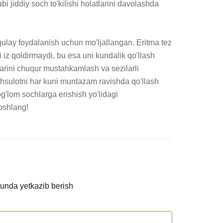
bi jiddiy soch to'kilishi holatlarini davolashda 
qulay foydalanish uchun mo'ljallangan. Eritma tez 
li iz qoldirmaydi, bu esa uni kundalik qo'llash 
larini chuqur mustahkamlash va sezilarli 
hsulotni har kuni muntazam ravishda qo'llash 
og'lom sochlarga erishish yo'lidagi 
oshlang!
kunda yetkazib berish