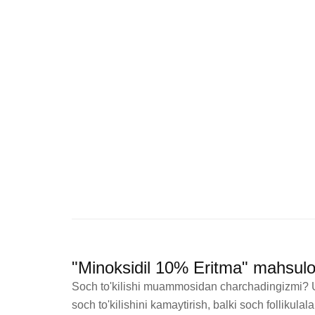
"Minoksidil 10% Eritma" mahsulo
Soch to'kilishi muammosidan charchadingizmi? Un
soch to'kilishini kamaytirish, balki soch follikul