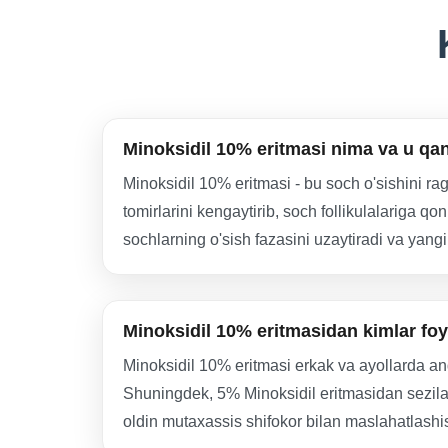
Minoksidil 10% eritmasi nima va u qa
Minoksidil 10% eritmasi - bu soch o'sishini rag
tomirlarini kengaytirib, soch follikulalariga qon
sochlarning o'sish fazasini uzaytiradi va yang
Minoksidil 10% eritmasidan kimlar f
Minoksidil 10% eritmasi erkak va ayollarda andr
Shuningdek, 5% Minoksidil eritmasidan sezilarl
oldin mutaxassis shifokor bilan maslahatlashis