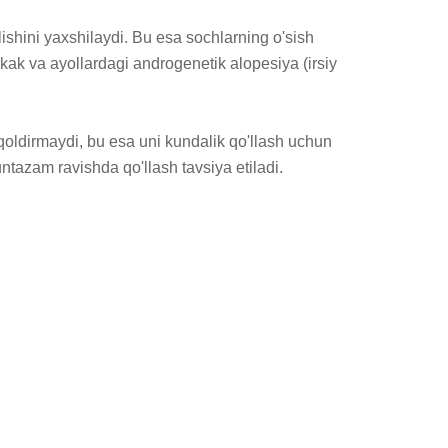
lishini yaxshilaydi. Bu esa sochlarning o'sish 
ak va ayollardagi androgenetik alopesiya (irsiy 
 qoldirmaydi, bu esa uni kundalik qo'llash uchun 
tazam ravishda qo'llash tavsiya etiladi. 