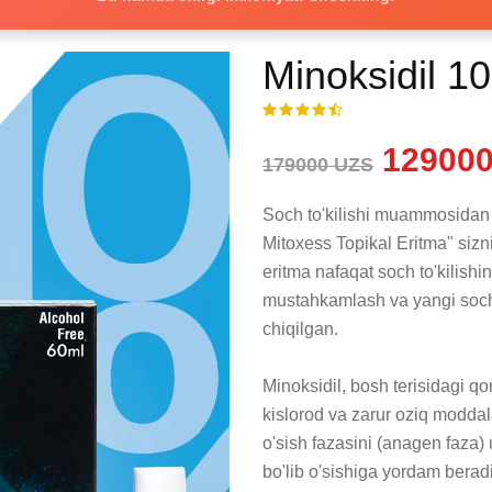
Minoksidil 1
129000
179000 UZS
Soch to'kilishi muammosidan
Mitoxess Topikal Eritma" sizn
eritma nafaqat soch to'kilishini
mustahkamlash va yangi soch o
chiqilgan.

Minoksidil, bosh terisidagi qon
kislorod va zarur oziq moddala
o'sish fazasini (anagen faza)
bo'lib o'sishiga yordam berad