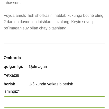
tabassum!

Foydalanish: Tish sho'tkasini nablab kukunga botirib oling, 
2 daqiqa davomida tuishlarni tozalang. Keyin sovuq 
bo'lmagan suv bilan chayib tashlang!
Omborda
qolganligi:
Qolmagan
Yetkazib
berish
1-3 kunda yetkazib berish
Ismingiz
*