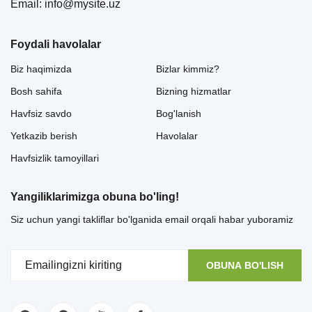
Email: info@mysite.uz
Foydali havolalar
Biz haqimizda
Bizlar kimmiz?
Bosh sahifa
Bizning hizmatlar
Havfsiz savdo
Bog'lanish
Yetkazib berish
Havolalar
Havfsizlik tamoyillari
Yangiliklarimizga obuna bo'ling!
Siz uchun yangi takliflar bo'lganida email orqali habar yuboramiz
OBUNA BO'LISH