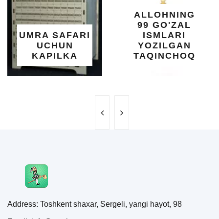
XO
ALLOHNING
U
99 GO'ZAL
SA
A SAFARI
ISMLARI
UCHUN
YOZILGAN
B
APILKA
TAQINCHOQ
Address: Toshkent shaxar, Sergeli, yangi hayot, 98