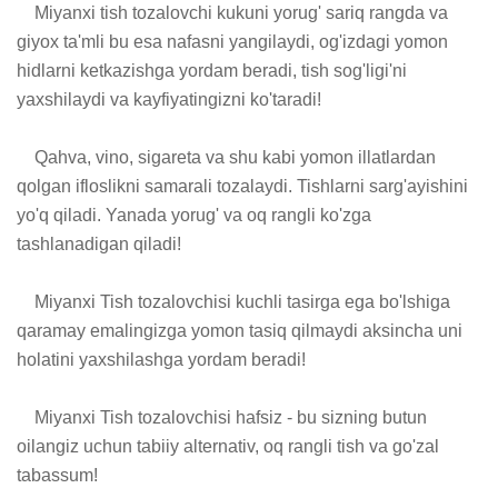
    Miyanxi tish tozalovchi kukuni yorug' sariq rangda va 
giyox ta'mli bu esa nafasni yangilaydi, og'izdagi yomon 
hidlarni ketkazishga yordam beradi, tish sog'ligi'ni 
yaxshilaydi va kayfiyatingizni ko'taradi!

    Qahva, vino, sigareta va shu kabi yomon illatlardan 
qolgan ifloslikni samarali tozalaydi. Tishlarni sarg'ayishini 
yo'q qiladi. Yanada yorug' va oq rangli ko'zga 
tashlanadigan qiladi!

    Miyanxi Tish tozalovchisi kuchli tasirga ega bo'lshiga 
qaramay emalingizga yomon tasiq qilmaydi aksincha uni 
holatini yaxshilashga yordam beradi!

    Miyanxi Tish tozalovchisi hafsiz - bu sizning butun 
oilangiz uchun tabiiy alternativ, oq rangli tish va go'zal 
tabassum!
