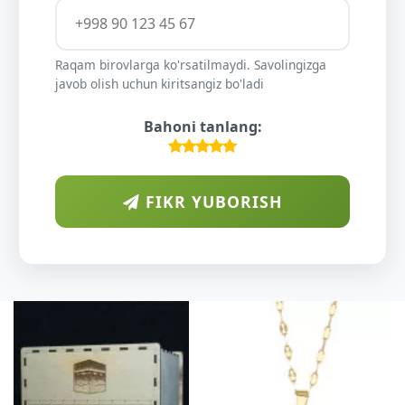
Raqam birovlarga ko'rsatilmaydi. Savolingizga
javob olish uchun kiritsangiz bo'ladi
Bahoni tanlang:
FIKR YUBORISH
D
O
K
DAR
SHI
YEL