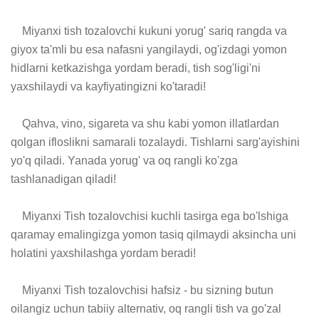
    Miyanxi tish tozalovchi kukuni yorug' sariq rangda va 
giyox ta'mli bu esa nafasni yangilaydi, og'izdagi yomon 
hidlarni ketkazishga yordam beradi, tish sog'ligi'ni 
yaxshilaydi va kayfiyatingizni ko'taradi!

    Qahva, vino, sigareta va shu kabi yomon illatlardan 
qolgan ifloslikni samarali tozalaydi. Tishlarni sarg'ayishini 
yo'q qiladi. Yanada yorug' va oq rangli ko'zga 
tashlanadigan qiladi!

    Miyanxi Tish tozalovchisi kuchli tasirga ega bo'lshiga 
qaramay emalingizga yomon tasiq qilmaydi aksincha uni 
holatini yaxshilashga yordam beradi!

    Miyanxi Tish tozalovchisi hafsiz - bu sizning butun 
oilangiz uchun tabiiy alternativ, oq rangli tish va go'zal 