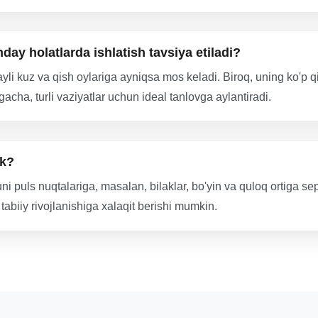
ay holatlarda ishlatish tavsiya etiladi?
fayli kuz va qish oylariga ayniqsa mos keladi. Biroq, uning ko'p qi
acha, turli vaziyatlar uchun ideal tanlovga aylantiradi.
ak?
ni puls nuqtalariga, masalan, bilaklar, bo'yin va quloq ortiga sep
tabiiy rivojlanishiga xalaqit berishi mumkin.