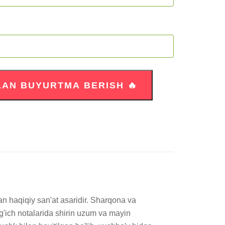
n haqiqiy san'at asaridir. Sharqona va 
g'ich notalarida shirin uzum va mayin 