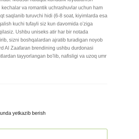
, kechalar va romantik uchrashuvlar uchun ham 
qt saqlanib turuvchi hidi (6-8 soat, kiyimlarda esa 
qalish kuchi tufayli siz kun davomida o'ziga 
qilasiz. Ushbu uniseks atir har bir notada 
irib, sizni boshqalardan ajratib turadigan noyob 
 Ard Al Zaafaran brendining ushbu durdonasi 
tlardan tayyorlangan bo'lib, nafisligi va uzoq umr 
kunda yetkazib berish