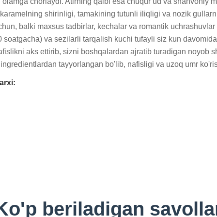
rli olamga chorlaydi. Atirning qalbi esa chuqur ud va shahvoniy m
aramelning shirinligi, tamakining tutunli iliqligi va nozik gullarni
chun, balki maxsus tadbirlar, kechalar va romantik uchrashuvlar
 soatgacha) va sezilarli tarqalish kuchi tufayli siz kun davomida 
slikni aks ettirib, sizni boshqalardan ajratib turadigan noyob sh
ngredientlardan tayyorlangan bo'lib, nafisligi va uzoq umr ko'ri
arxi:
Ko'p beriladigan savolla