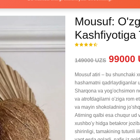
Mousuf: O'zg
Kashfiyotiga 
99000 
149000 UZS
Mousuf atiri – bu shunchaki xu
hashamatni qadrlaydiganlar uc
Sharqona va yog'ochsimon nota
va atrofdagilarni o'ziga rom e
va mayin shokoladning jo'shqin 
Atirning qalbi esa chuqur ud v
xushbo'y hidga betakror jozib
shirinligi, tamakining tutunli i
vaqt esda qolarli, nafis iz qo