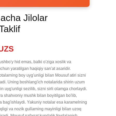
acha Jilolar
Taklif
UZS
shbo'y hid emas, balki o'ziga xoslik va 
hun yaratilgan haqiqiy san'at asaridir. 
larning boy uyg'unligi bilan Mousuf atiri sizni 
tadi. Uning boshlang'ich notalarida shirin uzum 
uyg'unligi sezilib, sizni sirli olamga chorlaydi. 
a shahvoniy mushk bilan boyitilgan bo'lib, 
a bag'ishlaydi. Yakuniy notalar esa karamelning 
liqligi va nozik gullarning mayinligi bilan uzoq 
ldiradi. Mousuf nafaqat kundalik foydalanish 