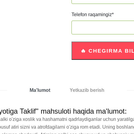
Telefon raqamingiz
*
Ma'lumot
Yetkazib berish
yotiga Taklif" mahsuloti haqida ma'lumot:
lki o'ziga xoslik va hashamatni qadrlaydiganlar uchun yaratilga
suf atiri sizni va atrofdagilarni o'ziga rom etadi. Uning boshlan