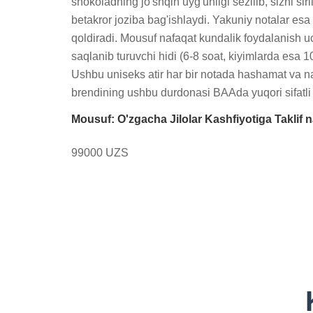
shokoladning jo'shqin uyg'unligi sezilib, sizni si
betakror joziba bag'ishlaydi. Yakuniy notalar esa k
qoldiradi. Mousuf nafaqat kundalik foydalanish u
saqlanib turuvchi hidi (6-8 soat, kiyimlarda esa 10
Ushbu uniseks atir har bir notada hashamat va nafi
brendining ushbu durdonasi BAAda yuqori sifatli i
Mousuf: O'zgacha Jilolar Kashfiyotiga Taklif n
99000 UZS