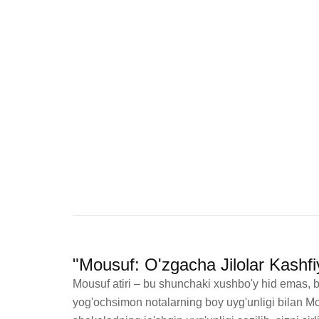
"Mousuf: O'zgacha Jilolar Kashfi
Mousuf atiri – bu shunchaki xushbo'y hid emas, ba
yog'ochsimon notalarning boy uyg'unligi bilan Mou