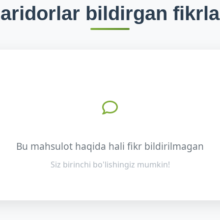
aridorlar bildirgan fikrla
Bu mahsulot haqida hali fikr bildirilmagan
Siz birinchi bo'lishingiz mumkin!