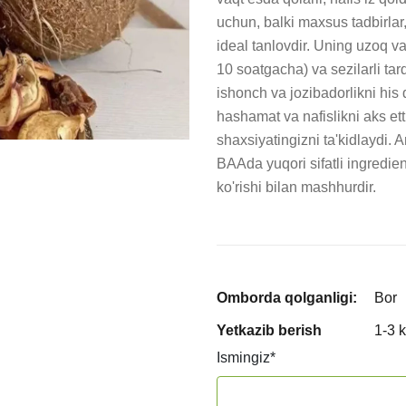
uchun, balki maxsus tadbirlar
ideal tanlovdir. Uning uzoq va
10 soatgacha) va sezilarli tar
ishonch va jozibadorlikni his 
hashamat va nafislikni aks ett
shaxsiyatingizni ta'kidlaydi.
BAAda yuqori sifatli ingredien
ko'rishi bilan mashhurdir.
Omborda qolganligi:
Bor
Yetkazib berish
1-3 
Ismingiz
*