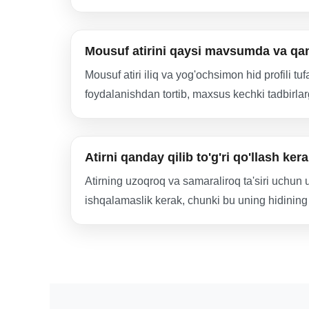
Mousuf atirini qaysi mavsumda va qand
Mousuf atiri iliq va yog'ochsimon hid profili tu
foydalanishdan tortib, maxsus kechki tadbirlarg
Atirni qanday qilib to'g'ri qo'llash ker
Atirning uzoqroq va samaraliroq ta'siri uchun u
ishqalamaslik kerak, chunki bu uning hidining 