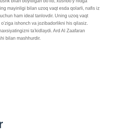
ushk bilan boyitilgan bo'lib, xushbo'y hidga 
ng mayinligi bilan uzoq vaqt esda qolarli, nafis iz 
 uchun ham ideal tanlovdir. Uning uzoq vaqt 
o'ziga ishonch va jozibadorlikni his qilasiz. 
axsiyatingizni ta'kidlaydi. Ard Al Zaafaran 
shi bilan mashhurdir.
r