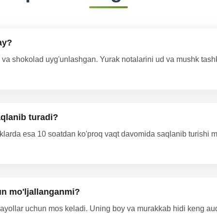
ay?
 va shokolad uyg'unlashgan. Yurak notalarini ud va mushk tashki
qlanib turadi?
klarda esa 10 soatdan ko'proq vaqt davomida saqlanib turishi mum
hun mo'ljallanganmi?
m ayollar uchun mos keladi. Uning boy va murakkab hidi keng au