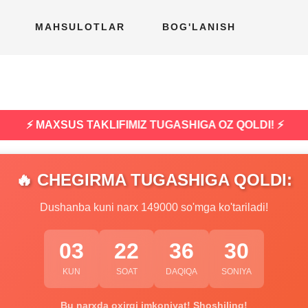
MAHSULOTLAR
BOG'LANISH
⚡ MAXSUS TAKLIFIMIZ TUGASHIGA OZ QOLDI! ⚡
🔥 CHEGIRMA TUGASHIGA QOLDI:
Dushanba kuni narx 149000 so'mga ko'tariladi!
03
22
36
29
KUN
SOAT
DAQIQA
SONIYA
Bu narxda oxirgi imkoniyat! Shoshiling!