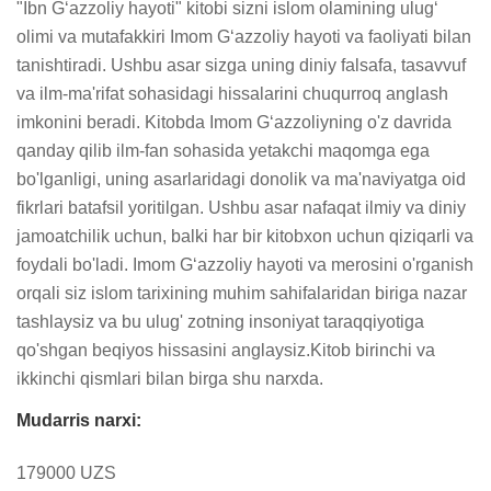
"Ibn Gʻazzoliy hayoti" kitobi sizni islom olamining ulugʻ 
olimi va mutafakkiri Imom Gʻazzoliy hayoti va faoliyati bilan 
tanishtiradi. Ushbu asar sizga uning diniy falsafa, tasavvuf 
va ilm-ma'rifat sohasidagi hissalarini chuqurroq anglash 
imkonini beradi. Kitobda Imom Gʻazzoliyning o'z davrida 
qanday qilib ilm-fan sohasida yetakchi maqomga ega 
bo'lganligi, uning asarlaridagi donolik va ma'naviyatga oid 
fikrlari batafsil yoritilgan. Ushbu asar nafaqat ilmiy va diniy 
jamoatchilik uchun, balki har bir kitobxon uchun qiziqarli va 
foydali bo'ladi. Imom Gʻazzoliy hayoti va merosini o'rganish 
orqali siz islom tarixining muhim sahifalaridan biriga nazar 
tashlaysiz va bu ulug' zotning insoniyat taraqqiyotiga 
qo'shgan beqiyos hissasini anglaysiz.Kitob birinchi va 
ikkinchi qismlari bilan birga shu narxda.
Mudarris narxi:
179000 UZS