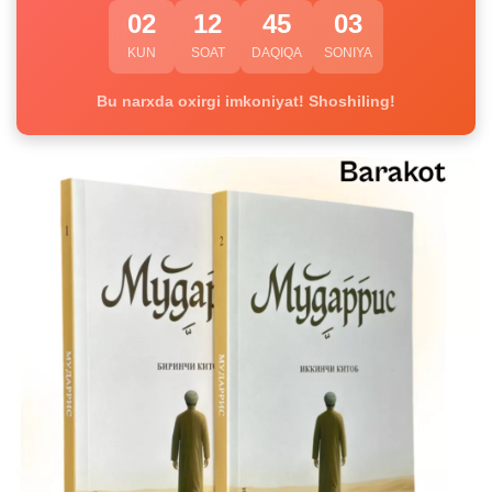
02
12
45
02
KUN
SOAT
DAQIQA
SONIYA
Bu narxda oxirgi imkoniyat! Shoshiling!