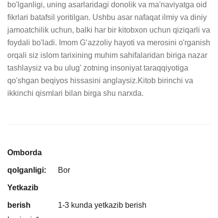
bo'lganligi, uning asarlaridagi donolik va ma'naviyatga oid 
fikrlari batafsil yoritilgan. Ushbu asar nafaqat ilmiy va diniy 
jamoatchilik uchun, balki har bir kitobxon uchun qiziqarli va 
foydali bo'ladi. Imom Gʻazzoliy hayoti va merosini o'rganish 
orqali siz islom tarixining muhim sahifalaridan biriga nazar 
tashlaysiz va bu ulug' zotning insoniyat taraqqiyotiga 
qo'shgan beqiyos hissasini anglaysiz.Kitob birinchi va 
ikkinchi qismlari bilan birga shu narxda.
Omborda
qolganligi:
Bor
Yetkazib
berish
1-3 kunda yetkazib berish