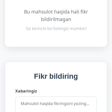
Bu mahsulot haqida hali fikr
bildirilmagan
Siz birinchi bo'lishingiz mumkin!
Fikr bildiring
Xabaringiz