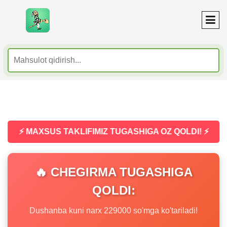
⚡ MAXSUS TAKLIFIMIZ TUGASHIGA OZ QOLDI! ⚡
🔥 CHEGIRMA TUGASHIGA
QOLDI:
Dushanba kuni narx 229000 so'mga ko'tariladi!