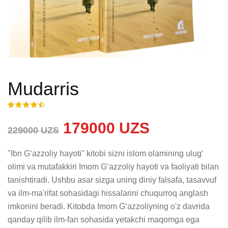
Mudarris
179000 UZS
229000 UZS
"Ibn Gʻazzoliy hayoti" kitobi sizni islom olamining ulugʻ 
olimi va mutafakkiri Imom Gʻazzoliy hayoti va faoliyati bilan 
tanishtiradi. Ushbu asar sizga uning diniy falsafa, tasavvuf 
va ilm-ma'rifat sohasidagi hissalarini chuqurroq anglash 
imkonini beradi. Kitobda Imom Gʻazzoliyning o'z davrida 
qanday qilib ilm-fan sohasida yetakchi maqomga ega 