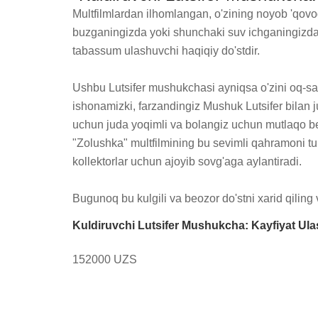
Multfilmlardan ilhomlangan, o'zining noyob 'qovog'
buzganingizda yoki shunchaki suv ichganingizda u
tabassum ulashuvchi haqiqiy do'stdir.

Ushbu Lutsifer mushukchasi ayniqsa o'zini oq-sari
ishonamizki, farzandingiz Mushuk Lutsifer bilan j
uchun juda yoqimli va bolangiz uchun mutlaqo beza
"Zolushka" multfilmining bu sevimli qahramoni tu
kollektorlar uchun ajoyib sovg'aga aylantiradi.

Bugunoq bu kulgili va beozor do'stni xarid qiling
Kuldiruvchi Lutsifer Mushukcha: Kayfiyat Ula
152000 UZS