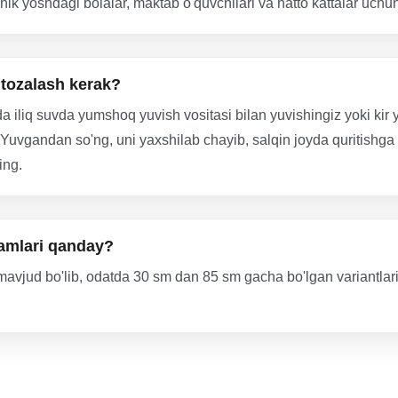
ichik yoshdagi bolalar, maktab o'quvchilari va hatto kattalar uch
 tozalash kerak?
a iliq suvda yumshoq yuvish vositasi bilan yuvishingiz yoki ki
uvgandan so'ng, uni yaxshilab chayib, salqin joyda quritishga 
ing.
hamlari qanday?
a mavjud bo'lib, odatda 30 sm dan 85 sm gacha bo'lgan variantla