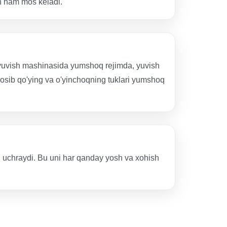
un ham mos keladi.
r yuvish mashinasida yumshoq rejimda, yuvish
osib qo'ying va o'yinchoqning tuklari yumshoq
ri uchraydi. Bu uni har qanday yosh va xohish