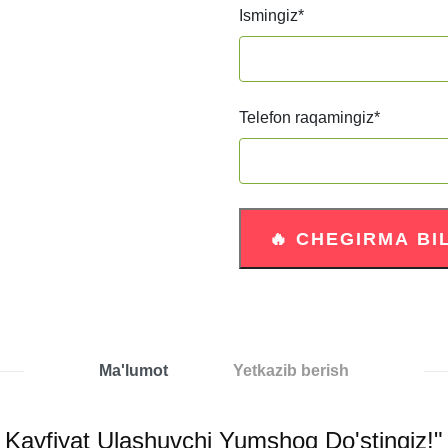
Ismingiz
*
Telefon raqamingiz
*
Ma'lumot
Yetkazib berish
: Kayfiyat Ulashuvchi Yumshoq Do'stingiz!"