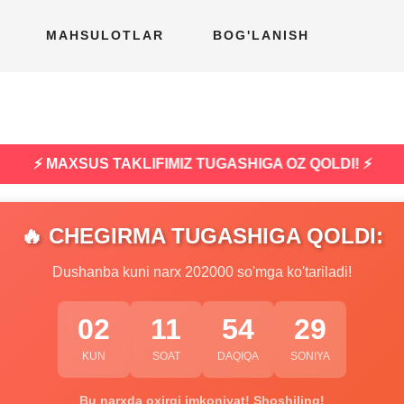
MAHSULOTLAR
BOG'LANISH
⚡ MAXSUS TAKLIFIMIZ TUGASHIGA OZ QOLDI! ⚡
🔥 CHEGIRMA TUGASHIGA QOLDI:
Dushanba kuni narx 202000 so'mga ko'tariladi!
02
11
54
28
KUN
SOAT
DAQIQA
SONIYA
Bu narxda oxirgi imkoniyat! Shoshiling!