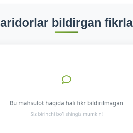
aridorlar bildirgan fikrla
Bu mahsulot haqida hali fikr bildirilmagan
Siz birinchi bo'lishingiz mumkin!