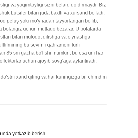
sligi va yoqimtoyligi sizni befarq qoldirmaydi. Biz 
uk Lutsifer bilan juda baxtli va xursand bo'ladi. 
hoq peluş yoki mo'ynadan tayyorlangan bo'lib, 
a bolangiz uchun mutlaqo bezarar. U bolalarda 
'stlari bilan muloqot qilishga va o'ynashga 
tfilmining bu sevimli qahramoni turli 
an 85 sm gacha bo'lishi mumkin, bu esa uni har 
llektorlar uchun ajoyib sovg'aga aylantiradi.

o'stni xarid qiling va har kuningizga bir chimdim 
kunda yetkazib berish