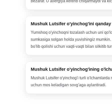
bezarar. U allergiya keltirib chiqarmaydi va k
Mushuk Lutsifer o'yinchog'ini qanday
Yumshoq o'yinchoqni tozalash uchun uni qo'ld
sumkasiga solgan holda yuvishingiz mumkin. Y
bo'lib qolishi uchun vaqti-vaqti bilan silkitib tur
Mushuk Lutsifer o'yinchog'ining o'lc
Mushuk Lutsifer o'yinchog'i turli o'lchamlard
uchun mos keladigan sovg'aga aylantiradi.