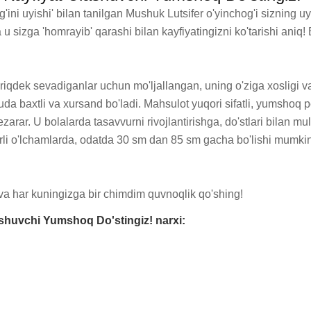
ini uyishi' bilan tanilgan Mushuk Lutsifer o'yinchog'i sizning uy
 sizga 'homrayib' qarashi bilan kayfiyatingizni ko'tarishi aniq!
qdek sevadiganlar uchun mo'ljallangan, uning o'ziga xosligi va 
uda baxtli va xursand bo'ladi. Mahsulot yuqori sifatli, yumshoq p
rar. U bolalarda tasavvurni rivojlantirishga, do'stlari bilan mu
rli o'lchamlarda, odatda 30 sm dan 85 sm gacha bo'lishi mumkin
 va har kuningizga bir chimdim quvnoqlik qo'shing!
shuvchi Yumshoq Do'stingiz! narxi: