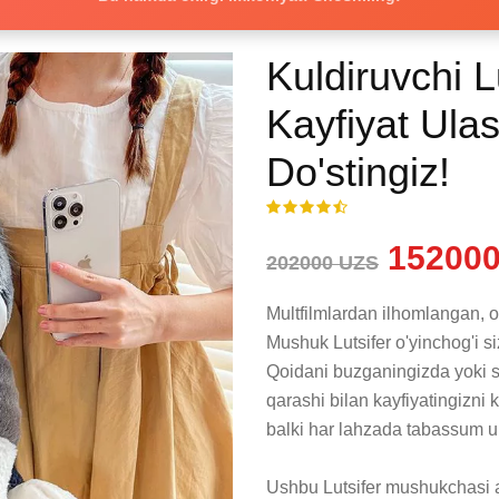
Kuldiruvchi 
Kayfiyat Ul
Do'stingiz!
152000
202000 UZS
Multfilmlardan ilhomlangan, o'
Mushuk Lutsifer o'yinchog'i si
Qoidani buzganingizda yoki s
qarashi bilan kayfiyatingizni 
balki har lahzada tabassum ula
Ushbu Lutsifer mushukchasi a