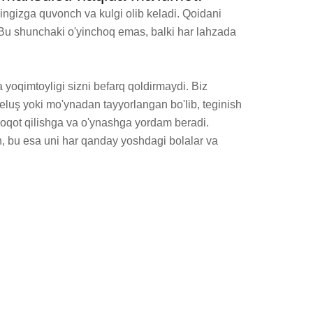
ingizga quvonch va kulgi olib keladi. Qoidani 
 Bu shunchaki o'yinchoq emas, balki har lahzada 
yoqimtoyligi sizni befarq qoldirmaydi. Biz 
eluş yoki mo'ynadan tayyorlangan bo'lib, teginish 
loqot qilishga va o'ynashga yordam beradi. 
, bu esa uni har qanday yoshdagi bolalar va 