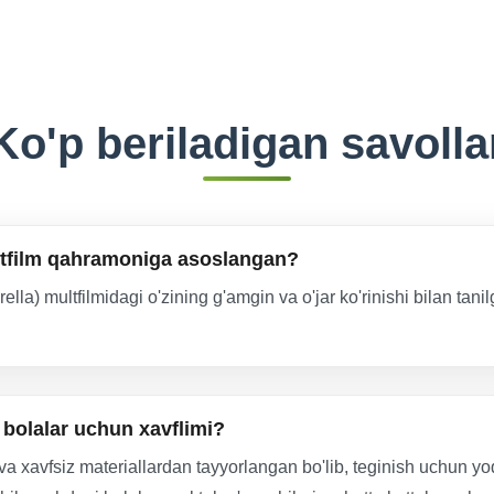
Ko'p beriladigan savolla
ultfilm qahramoniga asoslangan?
ella) multfilmidagi o'zining g'amgin va o'jar ko'rinishi bilan t
bolalar uchun xavflimi?
i va xavfsiz materiallardan tayyorlangan bo'lib, teginish uchun yo