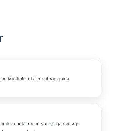
r
anilgan Mushuk Lutsifer qahramoniga
qimli va bolalarning sog'lig'iga mutlaqo