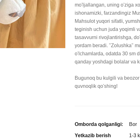
mo'ljallangan, uning o'ziga xo
ishonamizki, farzandingiz Mush
Mahsulot yuqori sifatli, yums
teginish uchun juda yoqimli v
tasavvurni rivojlantirishga, do
yordam beradi. "Zolushka" mul
o'lchamlarda, odatda 30 sm d
qanday yoshdagi bolalar va ko
Bugunoq bu kulgili va beozor d
quvnoqlik qo'shing!
Omborda qolganligi:
Bor
Yetkazib berish
1-3 