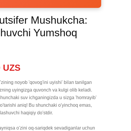
Lutsifer Mushukcha:
ashuvchi Yumshoq
 UZS
zining noyob 'qovog'ini uyishi' bilan tanilgan 
zning uyingizga quvonch va kulgi olib keladi. 
hunchaki suv ichganingizda u sizga 'homrayib' 
ko'tarishi aniq! Bu shunchaki o'yinchoq emas, 
shuvchi haqiqiy do'stdir.

yniqsa o'zini oq-sariqdek sevadiganlar uchun 