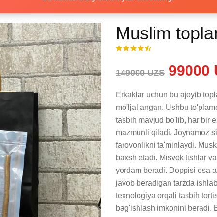
Muslim topl
99000 
149000 UZS
Erkaklar uchun bu ajoyib topl
mo'ljallangan. Ushbu to'plam
tasbih mavjud bo'lib, har bir 
mazmunli qiladi. Joynamoz sifa
farovonlikni ta'minlaydi. Musk e
baxsh etadi. Misvok tishlar va
yordam beradi. Doppisi esa an
javob beradigan tarzda ishlab
texnologiya orqali tasbih tort
bag'ishlash imkonini beradi. 