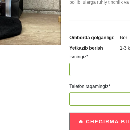
bo'lib, ularga ruhiy tinchlik v
Omborda qolganligi:
Bor
Yetkazib berish
1-3 
Ismingiz
*
Telefon raqamingiz
*