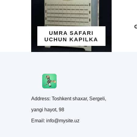
NDUR
NG
H
,
UMIY
CHUN
UMRA SAFARI
MAT
UCHUN KAPILKA
Address: Toshkent shaxar, Sergeli,
yangi hayot, 98
Email: info@mysite.uz