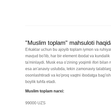
"Muslim toplam" mahsuloti haqid
Erkaklar uchun bu ajoyib toplam iymon va ruhiyat
mavjud bo'lib, har bir element ibodat va kundalik 
ta'minlaydi. Musk esa o'zining yoqimli ifori bilan
esa an'anaviy uslubda, lekin zamonaviy talablarga
osonlashtiradi va ko'proq vaqtni ibodatga bag'ish
boylik tuhfa etadi.
Muslim toplam narxi:
99000 UZS