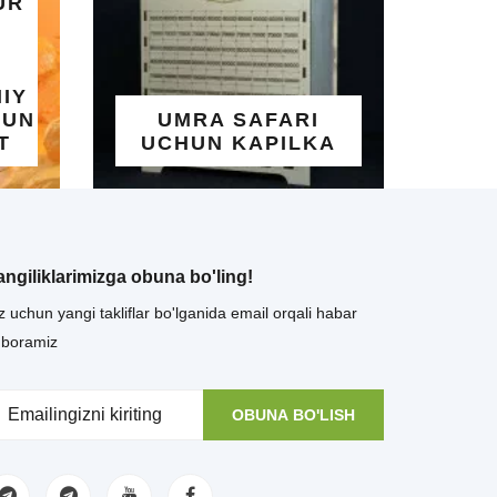
UR
A
IY
GO
HUN
UMRA SAFARI
T
UCHUN KAPILKA
angiliklarimizga obuna bo'ling!
z uchun yangi takliflar bo'lganida email orqali habar
uboramiz
OBUNA BO'LISH