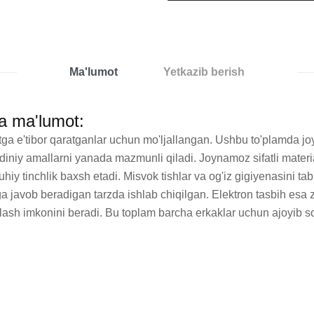
Ma'lumot
Yetkazib berish
a ma'lumot:
ga e'tibor qaratganlar uchun mo'ljallangan. Ushbu to'plamda jo
diniy amallarni yanada mazmunli qiladi. Joynamoz sifatli materia
 ruhiy tinchlik baxsh etadi. Misvok tishlar va og'iz gigiyenasini 
 javob beradigan tarzda ishlab chiqilgan. Elektron tasbih esa za
lash imkonini beradi. Bu toplam barcha erkaklar uchun ajoyib sovg