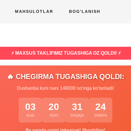
MAHSULOTLAR
BOG'LANISH
⚡ MAXSUS TAKLIFIMIZ TUGASHIGA OZ QOLDI! ⚡
🔥 CHEGIRMA TUGASHIGA QOLDI:
Dushanba kuni narx 149000 so'mga ko'tariladi!
03
20
31
23
KUN
SOAT
DAQIQA
SONIYA
Bu narxda oxirgi imkoniyat! Shoshiling!