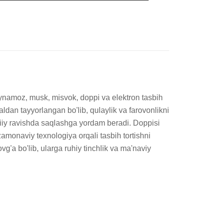
ynamoz, musk, misvok, doppi va elektron tasbih 
ldan tayyorlangan bo'lib, qulaylik va farovonlikni 
tabiiy ravishda saqlashga yordam beradi. Doppisi 
monaviy texnologiya orqali tasbih tortishni 
'a bo'lib, ularga ruhiy tinchlik va ma'naviy 