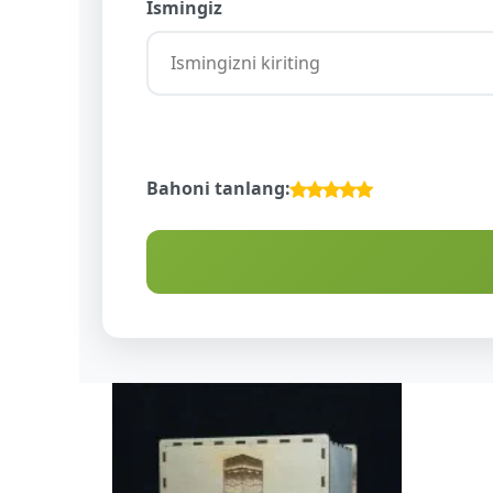
Ismingiz
Bahoni tanlang:
DA