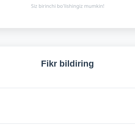
Siz birinchi bo'lishingiz mumkin!
Fikr bildiring