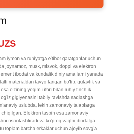
am
UZS
am iymon va ruhiyatga e'tibor qaratganlar uchun 
da joynamoz, musk, misvok, doppi va elektron 
element ibodat va kundalik diniy amallarni yanada 
tli materialdan tayyorlangan bo'lib, qulaylik va 
sa o'zining yoqimli ifori bilan ruhiy tinchlik 
 og'iz gigiyenasini tabiiy ravishda saqlashga 
'anaviy uslubda, lekin zamonaviy talablarga 
 chiqilgan. Elektron tasbih esa zamonaviy 
ishni osonlashtiradi va ko'proq vaqtni ibodatga 
Bu toplam barcha erkaklar uchun ajoyib sovg'a 