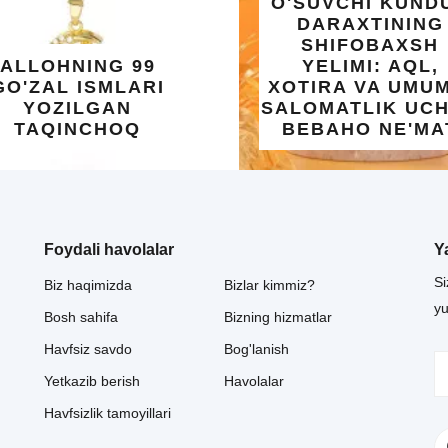
O'SUVCHI KUND
DARAXTINING
SHIFOBAXSH
ALLOHNING 99
YELIMI: AQL,
GO'ZAL ISMLARI
XOTIRA VA UMUM
YOZILGAN
SALOMATLIK UC
TAQINCHOQ
BEBAHO NE'MA
Foydali havolalar
Y
Si
Biz haqimizda
Bizlar kimmiz?
y
Bosh sahifa
Bizning hizmatlar
Havfsiz savdo
Bog'lanish
Yetkazib berish
Havolalar
Havfsizlik tamoyillari