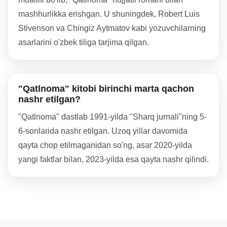
mashhurlikka erishgan. U shuningdek, Robert Luis
Stivenson va Chingiz Aytmatov kabi yozuvchilarning
asarlarini o'zbek tiliga tarjima qilgan.
"Qatlnoma" kitobi birinchi marta qachon
nashr etilgan?
"Qatlnoma" dastlab 1991-yilda "Sharq jurnali"ning 5-
6-sonlarida nashr etilgan. Uzoq yillar davomida
qayta chop etilmaganidan so'ng, asar 2020-yilda
yangi faktlar bilan, 2023-yilda esa qayta nashr qilindi.