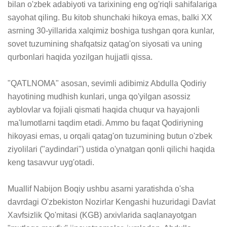
bilan o'zbek adabiyoti va tarixining eng og'riqli sahifalariga 
sayohat qiling. Bu kitob shunchaki hikoya emas, balki XX 
asrning 30-yillarida xalqimiz boshiga tushgan qora kunlar, 
sovet tuzumining shafqatsiz qatag'on siyosati va uning 
qurbonlari haqida yozilgan hujjatli qissa.

"QATLNOMA" asosan, sevimli adibimiz Abdulla Qodiriy 
hayotining mudhish kunlari, unga qo'yilgan asossiz 
ayblovlar va fojiali qismati haqida chuqur va hayajonli 
ma'lumotlarni taqdim etadi. Ammo bu faqat Qodiriyning 
hikoyasi emas, u orqali qatag'on tuzumining butun o'zbek 
ziyolilari ("aydindari") ustida o'ynatgan qonli qilichi haqida 
keng tasavvur uyg'otadi.

Muallif Nabijon Boqiy ushbu asarni yaratishda o'sha 
davrdagi O'zbekiston Nozirlar Kengashi huzuridagi Davlat 
Xavfsizlik Qo'mitasi (KGB) arxivlarida saqlanayotgan 