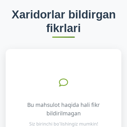
Xaridorlar bildirgan
fikrlari
Bu mahsulot haqida hali fikr
bildirilmagan
Siz birinchi bo'lishingiz mumkin!