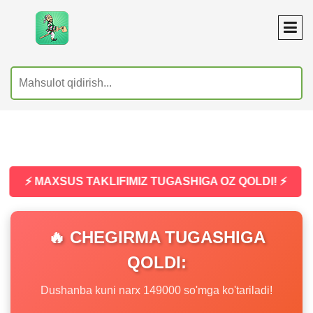
⚡ MAXSUS TAKLIFIMIZ TUGASHIGA OZ QOLDI! ⚡
🔥 CHEGIRMA TUGASHIGA
QOLDI:
Dushanba kuni narx 149000 so'mga ko'tariladi!