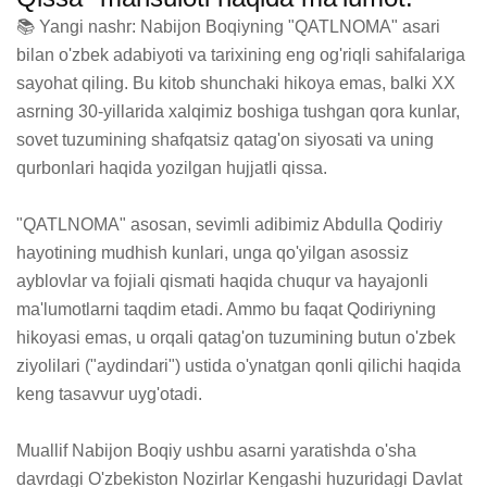
📚 Yangi nashr: Nabijon Boqiyning "QATLNOMA" asari 
bilan o'zbek adabiyoti va tarixining eng og'riqli sahifalariga 
sayohat qiling. Bu kitob shunchaki hikoya emas, balki XX 
asrning 30-yillarida xalqimiz boshiga tushgan qora kunlar, 
sovet tuzumining shafqatsiz qatag'on siyosati va uning 
qurbonlari haqida yozilgan hujjatli qissa.

"QATLNOMA" asosan, sevimli adibimiz Abdulla Qodiriy 
hayotining mudhish kunlari, unga qo'yilgan asossiz 
ayblovlar va fojiali qismati haqida chuqur va hayajonli 
ma'lumotlarni taqdim etadi. Ammo bu faqat Qodiriyning 
hikoyasi emas, u orqali qatag'on tuzumining butun o'zbek 
ziyolilari ("aydindari") ustida o'ynatgan qonli qilichi haqida 
keng tasavvur uyg'otadi.

Muallif Nabijon Boqiy ushbu asarni yaratishda o'sha 
davrdagi O'zbekiston Nozirlar Kengashi huzuridagi Davlat 