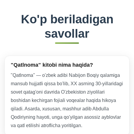
Ko'p beriladigan
savollar
"Qatlnoma" kitobi nima haqida?
"Qatlnoma" — o'zbek adibi Nabijon Boqiy qalamiga
mansub hujjatli qissa bo'lib, XX asrning 30-yillaridagi
sovet qatag'oni davrida O'zbekiston ziyolilari
boshidan kechirgan fojiali voqealar haqida hikoya
qiladi. Asarda, xususan, mashhur adib Abdulla
Qodiriyning hayoti, unga qo'yilgan asossiz ayblovlar
va qatl etilishi atroflicha yoritilgan.