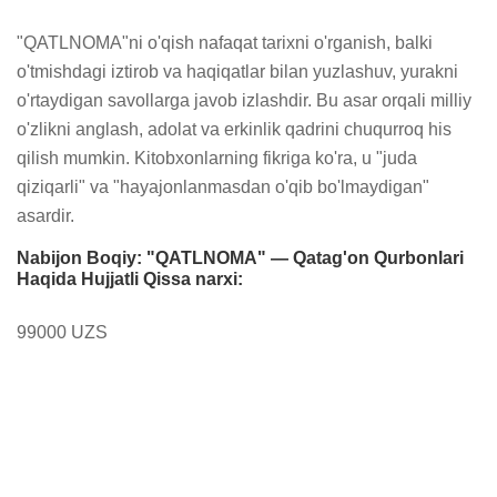
"QATLNOMA"ni o'qish nafaqat tarixni o'rganish, balki 
o'tmishdagi iztirob va haqiqatlar bilan yuzlashuv, yurakni 
o'rtaydigan savollarga javob izlashdir. Bu asar orqali milliy 
o'zlikni anglash, adolat va erkinlik qadrini chuqurroq his 
qilish mumkin. Kitobxonlarning fikriga ko'ra, u "juda 
qiziqarli" va "hayajonlanmasdan o'qib bo'lmaydigan" 
asardir.
Nabijon Boqiy: "QATLNOMA" — Qatag'on Qurbonlari
Haqida Hujjatli Qissa narxi:
99000 UZS