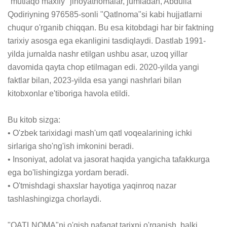
"mutlaqo maxfiy" jinoyatnomalar, jumladan, Abdulla 
Qodiriyning 976585-sonli "Qatlnoma"si kabi hujjatlarni 
chuqur o'rganib chiqqan. Bu esa kitobdagi har bir faktning 
tarixiy asosga ega ekanligini tasdiqlaydi. Dastlab 1991-
yilda jurnalda nashr etilgan ushbu asar, uzoq yillar 
davomida qayta chop etilmagan edi. 2020-yilda yangi 
faktlar bilan, 2023-yilda esa yangi nashrlari bilan 
kitobxonlar e'tiboriga havola etildi.

Bu kitob sizga: 

• O'zbek tarixidagi mash'um qatl voqealarining ichki 
sirlariga sho'ng'ish imkonini beradi.

• Insoniyat, adolat va jasorat haqida yangicha tafakkurga 
ega bo'lishingizga yordam beradi.

• O'tmishdagi shaxslar hayotiga yaqinroq nazar 
tashlashingizga chorlaydi.

"QATLNOMA"ni o'qish nafaqat tarixni o'rganish, balki 