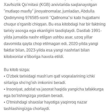
Xavfsizlik Qo'mitasi (KGB) arxivlarida saqlanayotgan 
"mutlaqo maxfiy" jinoyatnomalar, jumladan, Abdulla 
Qodiriyning 976585-sonli "Qatlnoma"si kabi hujjatlarni 
chuqur o'rganib chiqqan. Bu esa kitobdagi har bir faktning 
tarixiy asosga ega ekanligini tasdiqlaydi. Dastlab 1991-
yilda jurnalda nashr etilgan ushbu asar, uzoq yillar 
davomida qayta chop etilmagan edi. 2020-yilda yangi 
faktlar bilan, 2023-yilda esa yangi nashrlari bilan 
kitobxonlar e'tiboriga havola etildi.

Bu kitob sizga: 

• O'zbek tarixidagi mash'um qatl voqealarining ichki 
sirlariga sho'ng'ish imkonini beradi.

• Insoniyat, adolat va jasorat haqida yangicha tafakkurga 
ega bo'lishingizga yordam beradi.

• O'tmishdagi shaxslar hayotiga yaqinroq nazar 
tashlashingizga chorlaydi.
