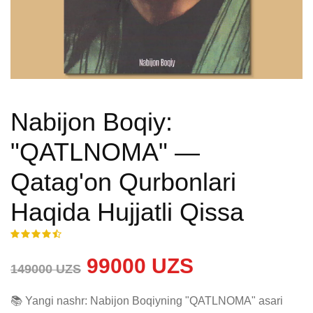
Nabijon Boqiy:
"QATLNOMA" —
Qatag'on Qurbonlari
Haqida Hujjatli Qissa
99000 UZS
149000 UZS
📚 Yangi nashr: Nabijon Boqiyning "QATLNOMA" asari 