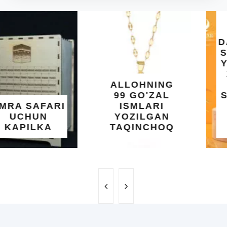
DIYORIDA
O'SUVCHI
KUNDUR
DARAXTINING
SHIFOBAXSH
YELIMI: AQL,
XOTIRA VA
ALLOHNING
UMUMIY
99 GO'ZAL
SALOMATLIK
ISMLARI
UCHUN
YOZILGAN
BEBAHO
TAQINCHOQ
NE'MAT