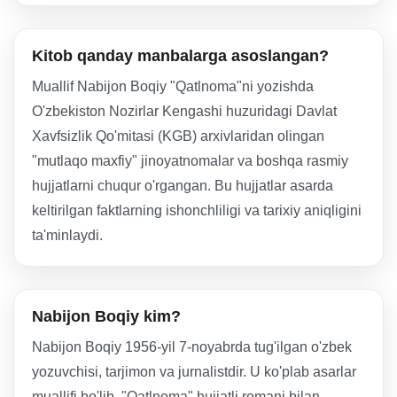
Kitob qanday manbalarga asoslangan?
Muallif Nabijon Boqiy "Qatlnoma"ni yozishda
O'zbekiston Nozirlar Kengashi huzuridagi Davlat
Xavfsizlik Qo'mitasi (KGB) arxivlaridan olingan
"mutlaqo maxfiy" jinoyatnomalar va boshqa rasmiy
hujjatlarni chuqur o'rgangan. Bu hujjatlar asarda
keltirilgan faktlarning ishonchliligi va tarixiy aniqligini
ta'minlaydi.
Nabijon Boqiy kim?
Nabijon Boqiy 1956-yil 7-noyabrda tug'ilgan o'zbek
yozuvchisi, tarjimon va jurnalistdir. U ko'plab asarlar
muallifi bo'lib, "Qatlnoma" hujjatli romani bilan