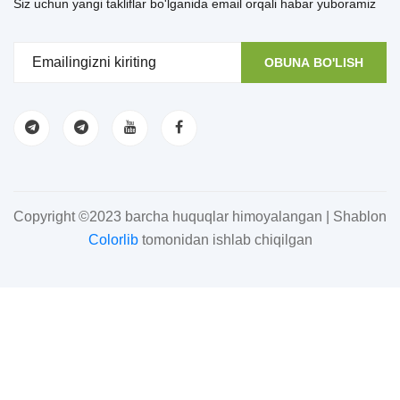
Siz uchun yangi takliflar bo'lganida email orqali habar yuboramiz
OBUNA BO'LISH
Copyright ©2023 barcha huquqlar himoyalangan | Shablon
Colorlib
tomonidan ishlab chiqilgan