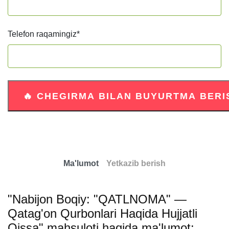
Telefon raqamingiz
*
Ma'lumot
Yetkazib berish
"Nabijon Boqiy: "QATLNOMA" —
Qatag'on Qurbonlari Haqida Hujjatli
Qissa" mahsuloti haqida ma'lumot: