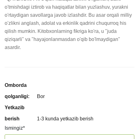
o'tmishdagi iztirob va haqiqatlar bilan yuzlashuv, yurakni 
o'rtaydigan savollarga javob izlashdir. Bu asar orqali milliy 
o'zlikni anglash, adolat va erkinlik qadrini chuqurroq his 
qilish mumkin. Kitobxonlarning fikriga ko'ra, u "juda 
qiziqarli" va "hayajonlanmasdan o'qib bo'lmaydigan" 
asardir.
Omborda
qolganligi:
Bor
Yetkazib
berish
1-3 kunda yetkazib berish
Ismingiz
*