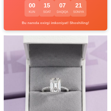
00
15
07
20
KUN
SOAT
DAQIQA
SONIYA
Bu narxda oxirgi imkoniyat! Shoshiling!