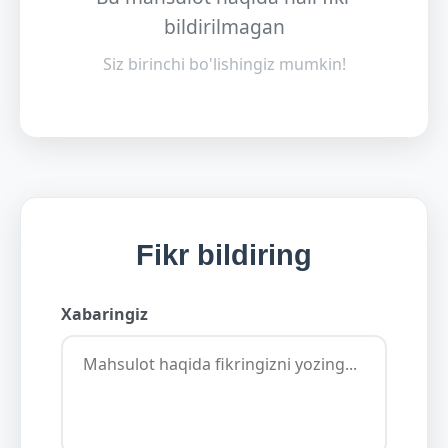
bildirilmagan
Siz birinchi bo'lishingiz mumkin!
Fikr bildiring
Xabaringiz