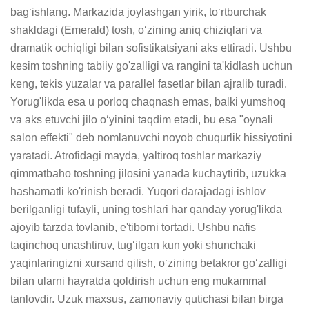
bag‘ishlang. Markazida joylashgan yirik, to‘rtburchak 
shakldagi (Emerald) tosh, o‘zining aniq chiziqlari va 
dramatik ochiqligi bilan sofistikatsiyani aks ettiradi. Ushbu 
kesim toshning tabiiy go'zalligi va rangini ta'kidlash uchun 
keng, tekis yuzalar va parallel fasetlar bilan ajralib turadi. 
Yorug'likda esa u porloq chaqnash emas, balki yumshoq 
va aks etuvchi jilo o‘yinini taqdim etadi, bu esa "oynali 
salon effekti" deb nomlanuvchi noyob chuqurlik hissiyotini 
yaratadi. Atrofidagi mayda, yaltiroq toshlar markaziy 
qimmatbaho toshning jilosini yanada kuchaytirib, uzukka 
hashamatli ko'rinish beradi. Yuqori darajadagi ishlov 
berilganligi tufayli, uning toshlari har qanday yorug'likda 
ajoyib tarzda tovlanib, e'tiborni tortadi. Ushbu nafis 
taqinchoq unashtiruv, tug‘ilgan kun yoki shunchaki 
yaqinlaringizni xursand qilish, o‘zining betakror go‘zalligi 
bilan ularni hayratda qoldirish uchun eng mukammal 
tanlovdir. Uzuk maxsus, zamonaviy qutichasi bilan birga 