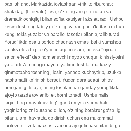
bag‘ishlang. Markazida joylashgan yirik, to‘rtburchak 
shakldagi (Emerald) tosh, o‘zining aniq chiziqlari va 
dramatik ochiqligi bilan sofistikatsiyani aks ettiradi. Ushbu 
kesim toshning tabiiy go'zalligi va rangini ta'kidlash uchun 
keng, tekis yuzalar va parallel fasetlar bilan ajralib turadi. 
Yorug'likda esa u porloq chaqnash emas, balki yumshoq 
va aks etuvchi jilo o‘yinini taqdim etadi, bu esa "oynali 
salon effekti" deb nomlanuvchi noyob chuqurlik hissiyotini 
yaratadi. Atrofidagi mayda, yaltiroq toshlar markaziy 
qimmatbaho toshning jilosini yanada kuchaytirib, uzukka 
hashamatli ko'rinish beradi. Yuqori darajadagi ishlov 
berilganligi tufayli, uning toshlari har qanday yorug'likda 
ajoyib tarzda tovlanib, e'tiborni tortadi. Ushbu nafis 
taqinchoq unashtiruv, tug‘ilgan kun yoki shunchaki 
yaqinlaringizni xursand qilish, o‘zining betakror go‘zalligi 
bilan ularni hayratda qoldirish uchun eng mukammal 
tanlovdir. Uzuk maxsus, zamonaviy qutichasi bilan birga 