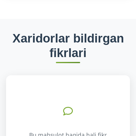
Xaridorlar bildirgan
fikrlari
Bu mahsulot haqida hali fikr