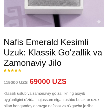
Nafis Emerald Kesimli
Uzuk: Klassik Go'zallik va
Zamonaviy Jilo
69000 UZS
119000 UZS
Klassik uslub va zamonaviy go‘zallikning ajoyib 
uyg'unligini o‘zida mujassam etgan ushbu betakror uzuk 
bilan har qanday obrazga nafosat va o'zgacha joziba 