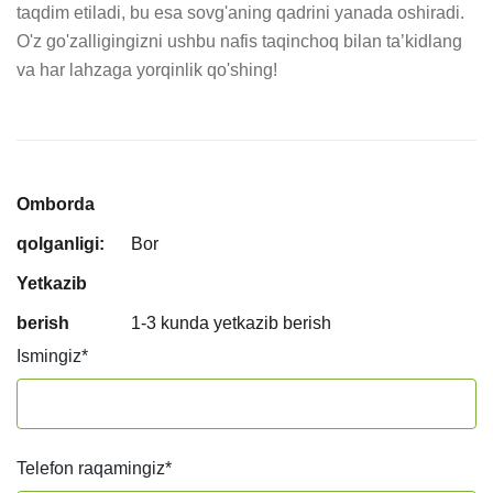
taqdim etiladi, bu esa sovg'aning qadrini yanada oshiradi. 
O'z go'zalligingizni ushbu nafis taqinchoq bilan ta’kidlang 
va har lahzaga yorqinlik qo'shing!
Omborda
qolganligi:
Bor
Yetkazib
berish
1-3 kunda yetkazib berish
Ismingiz
*
Telefon raqamingiz
*