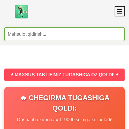
⚡ MAXSUS TAKLIFIMIZ TUGASHIGA OZ QOLDI! ⚡
🔥 CHEGIRMA TUGASHIGA
QOLDI:
Dushanba kuni narx 119000 so'mga ko'tariladi!