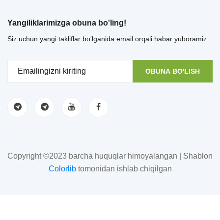
Yangiliklarimizga obuna bo'ling!
Siz uchun yangi takliflar bo'lganida email orqali habar yuboramiz
OBUNA BO'LISH
Copyright ©2023 barcha huquqlar himoyalangan | Shablon
Colorlib
tomonidan ishlab chiqilgan