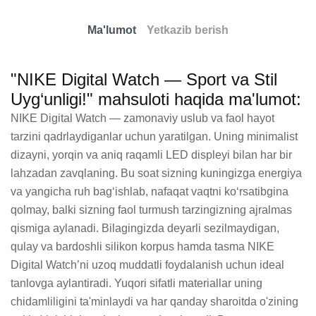
Ma'lumot
Yetkazib berish
"NIKE Digital Watch — Sport va Stil
Uyg‘unligi!" mahsuloti haqida ma'lumot:
NIKE Digital Watch — zamonaviy uslub va faol hayot 
tarzini qadrlaydiganlar uchun yaratilgan. Uning minimalist 
dizayni, yorqin va aniq raqamli LED displeyi bilan har bir 
lahzadan zavqlaning. Bu soat sizning kuningizga energiya 
va yangicha ruh bag‘ishlab, nafaqat vaqtni ko‘rsatibgina 
qolmay, balki sizning faol turmush tarzingizning ajralmas 
qismiga aylanadi. Bilagingizda deyarli sezilmaydigan, 
qulay va bardoshli silikon korpus hamda tasma NIKE 
Digital Watch’ni uzoq muddatli foydalanish uchun ideal 
tanlovga aylantiradi. Yuqori sifatli materiallar uning 
chidamliligini ta'minlaydi va har qanday sharoitda o'zining 