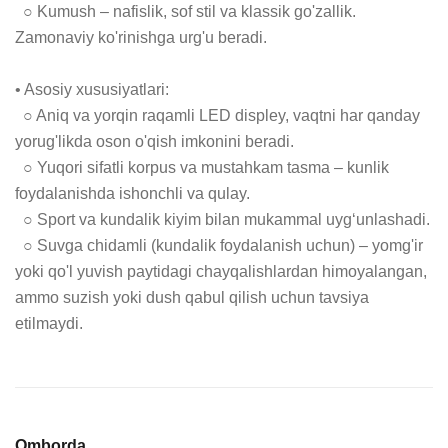
  ○ Kumush – nafislik, sof stil va klassik go'zallik. 
Zamonaviy ko'rinishga urg'u beradi.

• Asosiy xususiyatlari:

  ○ Aniq va yorqin raqamli LED displey, vaqtni har qanday 
yorug'likda oson o'qish imkonini beradi.

  ○ Yuqori sifatli korpus va mustahkam tasma – kunlik 
foydalanishda ishonchli va qulay.

  ○ Sport va kundalik kiyim bilan mukammal uyg‘unlashadi.

  ○ Suvga chidamli (kundalik foydalanish uchun) – yomg'ir 
yoki qo'l yuvish paytidagi chayqalishlardan himoyalangan, 
ammo suzish yoki dush qabul qilish uchun tavsiya 
etilmaydi.
Omborda