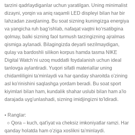
tarzini qadrlaydiganlar uchun yaratilgan. Uning minimalist 
dizayni, yorqin va aniq raqamli LED displeyi bilan har bir 
lahzadan zavqlaning. Bu soat sizning kuningizga energiya 
va yangicha ruh bag‘ishlab, nafaqat vaqtni ko‘rsatibgina 
qolmay, balki sizning faol turmush tarzingizning ajralmas 
qismiga aylanadi. Bilagingizda deyarli sezilmaydigan, 
qulay va bardoshli silikon korpus hamda tasma NIKE 
Digital Watch’ni uzoq muddatli foydalanish uchun ideal 
tanlovga aylantiradi. Yuqori sifatli materiallar uning 
chidamliligini ta'minlaydi va har qanday sharoitda o'zining 
asl ko'rinishini saqlashga yordam beradi. Bu soat sport 
kiyimlari bilan ham, kundalik shahar uslubi bilan ham a'lo 
darajada uyg'unlashadi, sizning imidjingizni to'ldiradi.

• Ranglar:

  ○ Qora – kuch, qat'iyat va cheksiz imkoniyatlar ramzi. Har 
qanday holatda ham o'ziga xoslikni ta'minlaydi.
