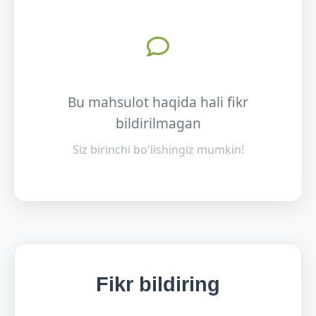
Bu mahsulot haqida hali fikr
bildirilmagan
Siz birinchi bo'lishingiz mumkin!
Fikr bildiring