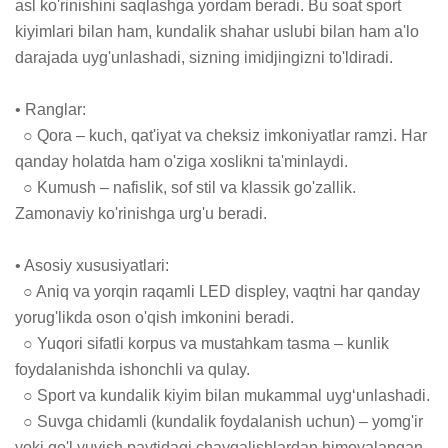
asl ko'rinishini saqlashga yordam beradi. Bu soat sport 
kiyimlari bilan ham, kundalik shahar uslubi bilan ham a'lo 
darajada uyg'unlashadi, sizning imidjingizni to'ldiradi.

• Ranglar:

  ○ Qora – kuch, qat'iyat va cheksiz imkoniyatlar ramzi. Har 
qanday holatda ham o'ziga xoslikni ta'minlaydi.

  ○ Kumush – nafislik, sof stil va klassik go'zallik. 
Zamonaviy ko'rinishga urg'u beradi.

• Asosiy xususiyatlari:

  ○ Aniq va yorqin raqamli LED displey, vaqtni har qanday 
yorug'likda oson o'qish imkonini beradi.

  ○ Yuqori sifatli korpus va mustahkam tasma – kunlik 
foydalanishda ishonchli va qulay.

  ○ Sport va kundalik kiyim bilan mukammal uyg‘unlashadi.

  ○ Suvga chidamli (kundalik foydalanish uchun) – yomg'ir 
yoki qo'l yuvish paytidagi chayqalishlardan himoyalangan, 