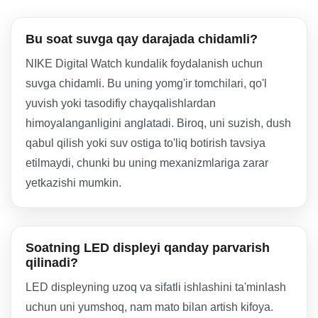
Bu soat suvga qay darajada chidamli?
NIKE Digital Watch kundalik foydalanish uchun
suvga chidamli. Bu uning yomg'ir tomchilari, qo'l
yuvish yoki tasodifiy chayqalishlardan
himoyalanganligini anglatadi. Biroq, uni suzish, dush
qabul qilish yoki suv ostiga to'liq botirish tavsiya
etilmaydi, chunki bu uning mexanizmlariga zarar
yetkazishi mumkin.
Soatning LED displeyi qanday parvarish
qilinadi?
LED displeyning uzoq va sifatli ishlashini ta'minlash
uchun uni yumshoq, nam mato bilan artish kifoya.