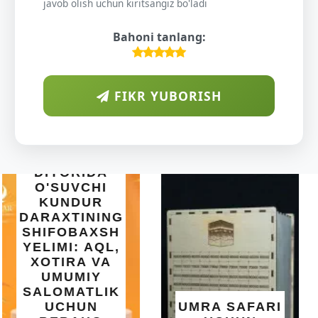
javob olish uchun kiritsangiz bo'ladi
Bahoni tanlang:
FIKR YUBORISH
INTEX EASY
SET BASSEYN
| 183X51 SM |
OSON
O'RNATILUVCHI
UMRA SAFARI
YOZGI