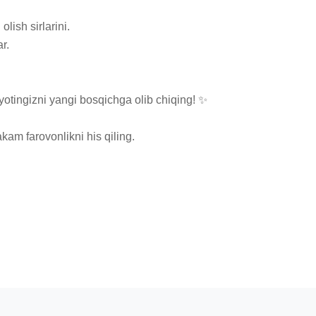
ish sirlarini.

.

yotingizni yangi bosqichga olib chiqing! ✨

kam farovonlikni his qiling.