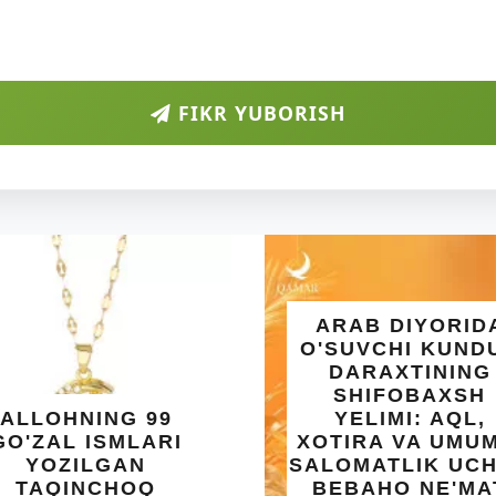
FIKR YUBORISH
ARAB DIYORIDA
O'SUVCHI KUNDUR
DARAXTINING
SHIFOBAXSH
NG 99
YELIMI: AQL,
SMLARI
XOTIRA VA UMUMIY
GAN
SALOMATLIK UCHUN
HOQ
BEBAHO NE'MAT