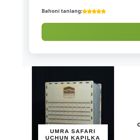
Bahoni tanlang:
ALLOHNI
GO'ZAL I
UMRA SAFARI
YOZIL
UCHUN KAPILKA
TAQINC