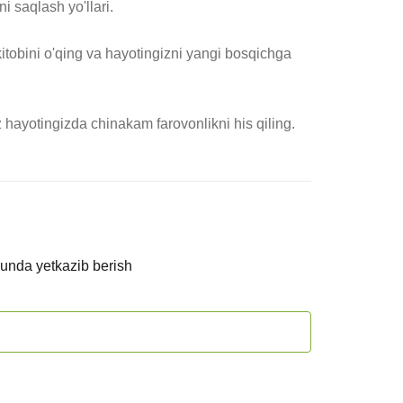
 saqlash yo'llari.

itobini o'qing va hayotingizni yangi bosqichga 
z hayotingizda chinakam farovonlikni his qiling.
kunda yetkazib berish