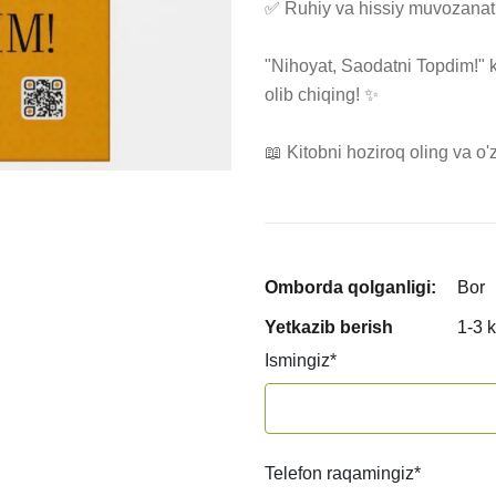
✅ Ruhiy va hissiy muvozanatni
"Nihoyat, Saodatni Topdim!" k
olib chiqing! ✨

📖 Kitobni hoziroq oling va o'
Omborda qolganligi:
Bor
Yetkazib berish
1-3 
Ismingiz
*
Telefon raqamingiz
*