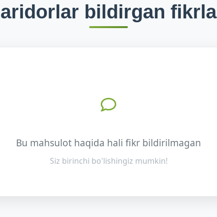
aridorlar bildirgan fikrla
Bu mahsulot haqida hali fikr bildirilmagan
Siz birinchi bo'lishingiz mumkin!