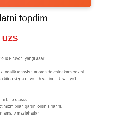
atni topdim
 UZS
olib kiruvchi yangi asari!

kundalik tashvishlar orasida chinakam baxtni 
itob sizga quvonch va tinchlik sari yo'l 
i bilib olasiz:

izm bilan qarshi olish sirlarini.

n amaliy maslahatlar.
