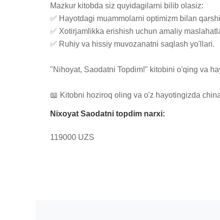
Mazkur kitobda siz quyidagilarni bilib olasiz:

✅ Hayotdagi muammolarni optimizm bilan qarshi ol
✅ Xotirjamlikka erishish uchun amaliy maslahatlar
✅ Ruhiy va hissiy muvozanatni saqlash yo'llari.

"Nihoyat, Saodatni Topdim!" kitobini o'qing va ha
📖 Kitobni hoziroq oling va o'z hayotingizda china
Nixoyat Saodatni topdim narxi:
119000 UZS