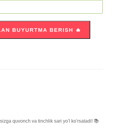
a quvonch va tinchlik sari yo'l ko'rsatadi! 📚
