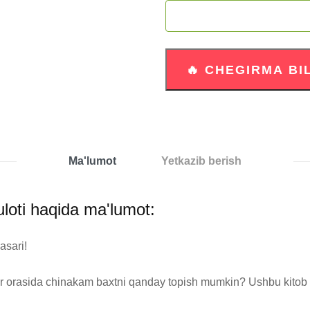
Ma'lumot
Yetkazib berish
loti haqida ma'lumot:
sari!

r orasida chinakam baxtni qanday topish mumkin? Ushbu kitob sizg