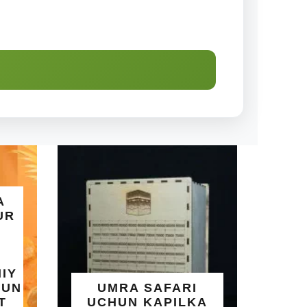
ALLOHNING
GO'ZAL ISM
UMRA SAFARI
YOZILGA
UCHUN KAPILKA
TAQINCH