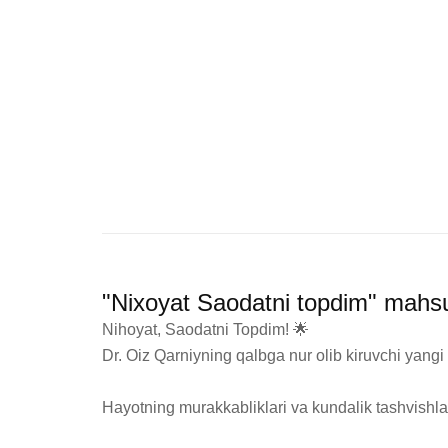
"Nixoyat Saodatni topdim" mahsu
Nihoyat, Saodatni Topdim! 🌟

Dr. Oiz Qarniyning qalbga nur olib kiruvchi yangi a
Hayotning murakkabliklari va kundalik tashvishla