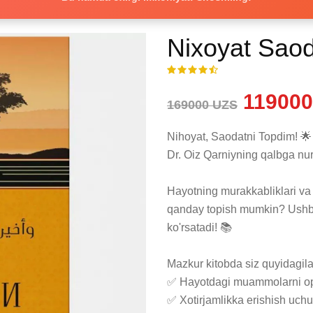
Nixoyat Saod
119000
169000 UZS
Nihoyat, Saodatni Topdim! 🌟

Dr. Oiz Qarniyning qalbga nur 
Hayotning murakkabliklari va 
qanday topish mumkin? Ushbu k
ko'rsatadi! 📚

Mazkur kitobda siz quyidagilarn
✅ Hayotdagi muammolarni optim
✅ Xotirjamlikka erishish uchu