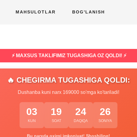
MAHSULOTLAR
BOG'LANISH
⚡ MAXSUS TAKLIFIMIZ TUGASHIGA OZ QOLDI! ⚡
🔥 CHEGIRMA TUGASHIGA QOLDI:
Dushanba kuni narx 169000 so'mga ko'tariladi!
03
19
24
25
KUN
SOAT
DAQIQA
SONIYA
Bu narxda oxirgi imkoniyat! Shoshiling!