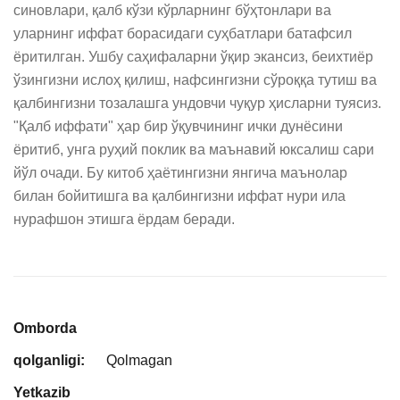
синовлари, қалб кўзи кўрларнинг бўҳтонлари ва 
уларнинг иффат борасидаги суҳбатлари батафсил 
ёритилган. Ушбу саҳифаларни ўқир экансиз, беихтиёр 
ўзингизни ислоҳ қилиш, нафсингизни сўроққа тутиш ва 
қалбингизни тозалашга ундовчи чуқур ҳисларни туясиз. 
"Қалб иффати" ҳар бир ўқувчининг ички дунёсини 
ёритиб, унга руҳий поклик ва маънавий юксалиш сари 
йўл очади. Бу китоб ҳаётингизни янгича маънолар 
билан бойитишга ва қалбингизни иффат нури ила 
нурафшон этишга ёрдам беради.
Omborda
qolganligi:
Qolmagan
Yetkazib