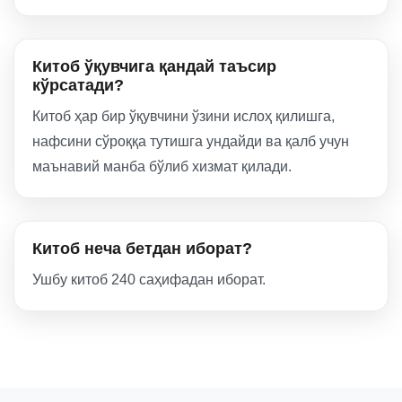
Китоб ўқувчига қандай таъсир
кўрсатади?
Китоб ҳар бир ўқувчини ўзини ислоҳ қилишга,
нафсини сўроққа тутишга ундайди ва қалб учун
маънавий манба бўлиб хизмат қилади.
Китоб неча бетдан иборат?
Ушбу китоб 240 саҳифадан иборат.