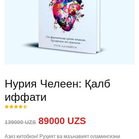
Нурия Челеен: Қалб
иффати
89000 UZS
139000 UZS
Азиз китобхон! Руҳият ва маънавият оламингизни 