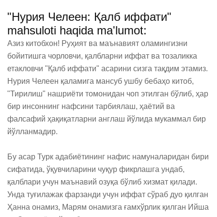
"Нурия Челеен: Қалб иффати"
mahsuloti haqida ma'lumot:
Азиз китобхон! Руҳият ва маънавият оламингизни 
бойитишга чорловчи, қалбларни иффат ва тозаликка 
етакловчи "Қалб иффати" асарини сизга тақдим этамиз. 
Нурия Челеен қаламига мансуб ушбу бебаҳо китоб, 
"Тирилиш" нашриёти томонидан чоп этилган бўлиб, ҳар 
бир инсоннинг нафсини тарбиялаш, ҳаётий ва 
фалсафий ҳақиқатларни англаш йўлида мукаммал бир 
йўлланмадир.

Бу асар Турк адабиётининг нафис намуналаридан бири 
сифатида, ўқувчиларини чуқур фикрлашга ундаб, 
қалблари учун маънавий озуқа бўлиб хизмат қилади. 
Унда туғилажак фарзанди учун иффат сўраб дуо қилган 
Ҳанна онамиз, Марям онамизга ғамхўрлик қилган Ийша 