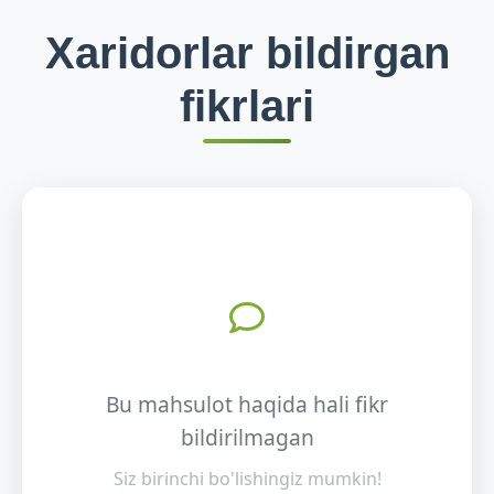
Xaridorlar bildirgan
fikrlari
Bu mahsulot haqida hali fikr
bildirilmagan
Siz birinchi bo'lishingiz mumkin!