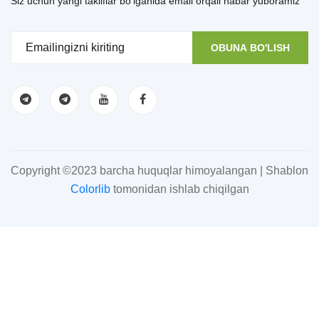
Siz uchun yangi takliflar bo'lganida email orqali habar yuboramiz
OBUNA BO'LISH
Copyright ©2023 barcha huquqlar himoyalangan | Shablon
Colorlib
tomonidan ishlab chiqilgan