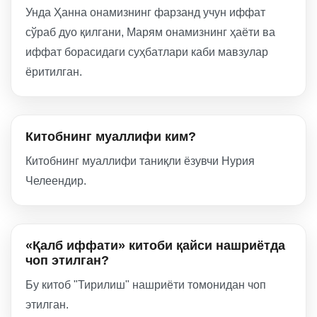
Унда Ҳанна онамизнинг фарзанд учун иффат
сўраб дуо қилгани, Марям онамизнинг ҳаёти ва
иффат борасидаги суҳбатлари каби мавзулар
ёритилган.
Китобнинг муаллифи ким?
Китобнинг муаллифи таниқли ёзувчи Нурия
Челеендир.
«Қалб иффати» китоби қайси нашриётда
чоп этилган?
Бу китоб "Тирилиш" нашриёти томонидан чоп
этилган.