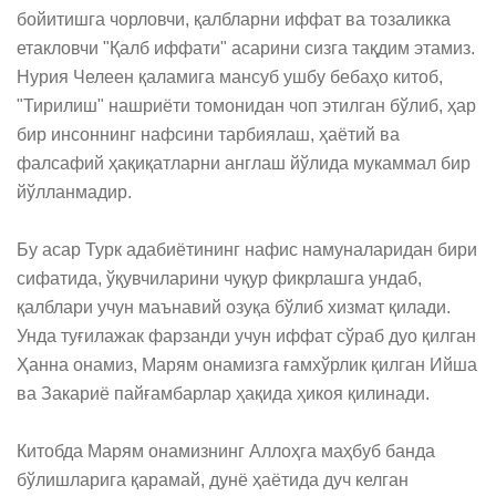
бойитишга чорловчи, қалбларни иффат ва тозаликка 
етакловчи "Қалб иффати" асарини сизга тақдим этамиз. 
Нурия Челеен қаламига мансуб ушбу бебаҳо китоб, 
"Тирилиш" нашриёти томонидан чоп этилган бўлиб, ҳар 
бир инсоннинг нафсини тарбиялаш, ҳаётий ва 
фалсафий ҳақиқатларни англаш йўлида мукаммал бир 
йўлланмадир.

Бу асар Турк адабиётининг нафис намуналаридан бири 
сифатида, ўқувчиларини чуқур фикрлашга ундаб, 
қалблари учун маънавий озуқа бўлиб хизмат қилади. 
Унда туғилажак фарзанди учун иффат сўраб дуо қилган 
Ҳанна онамиз, Марям онамизга ғамхўрлик қилган Ийша 
ва Закариё пайғамбарлар ҳақида ҳикоя қилинади.

Китобда Марям онамизнинг Аллоҳга маҳбуб банда 
бўлишларига қарамай, дунё ҳаётида дуч келган 