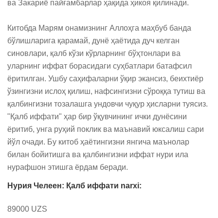
ва Закариё пайғамбарлар ҳақида ҳикоя қилинади.

Китобда Марям онамизнинг Аллоҳга маҳбуб банда 
бўлишларига қарамай, дунё ҳаётида дуч келган 
синовлари, қалб кўзи кўрларнинг бўҳтонлари ва 
уларнинг иффат борасидаги суҳбатлари батафсил 
ёритилган. Ушбу саҳифаларни ўқир экансиз, беихтиёр 
ўзингизни ислоҳ қилиш, нафсингизни сўроққа тутиш ва 
қалбингизни тозалашга ундовчи чуқур ҳисларни туясиз. 
"Қалб иффати" ҳар бир ўқувчининг ички дунёсини 
ёритиб, унга руҳий поклик ва маънавий юксалиш сари 
йўл очади. Бу китоб ҳаётингизни янгича маънолар 
билан бойитишга ва қалбингизни иффат нури ила 
нурафшон этишга ёрдам беради.
Нурия Челеен: Қалб иффати narxi:
89000 UZS