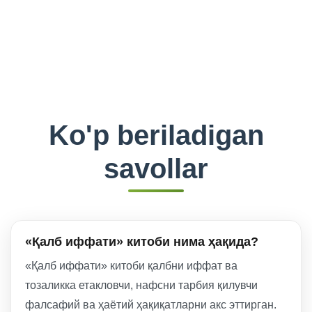
Ko'p beriladigan
savollar
«Қалб иффати» китоби нима ҳақида?
«Қалб иффати» китоби қалбни иффат ва
тозаликка етакловчи, нафсни тарбия қилувчи
фалсафий ва ҳаётий ҳақиқатларни акс эттирган.