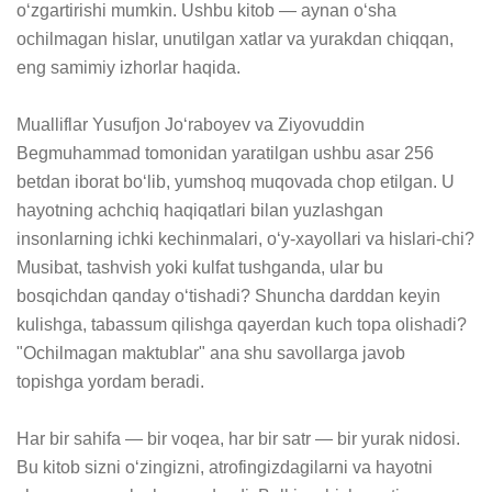
o‘zgartirishi mumkin. Ushbu kitob — aynan o‘sha 
ochilmagan hislar, unutilgan xatlar va yurakdan chiqqan, 
eng samimiy izhorlar haqida.

Mualliflar Yusufjon Jo‘raboyev va Ziyovuddin 
Begmuhammad tomonidan yaratilgan ushbu asar 256 
betdan iborat bo‘lib, yumshoq muqovada chop etilgan. U 
hayotning achchiq haqiqatlari bilan yuzlashgan 
insonlarning ichki kechinmalari, o‘y-xayollari va hislari-chi? 
Musibat, tashvish yoki kulfat tushganda, ular bu 
bosqichdan qanday o‘tishadi? Shuncha darddan keyin 
kulishga, tabassum qilishga qayerdan kuch topa olishadi? 
"Ochilmagan maktublar" ana shu savollarga javob 
topishga yordam beradi.

Har bir sahifa — bir voqea, har bir satr — bir yurak nidosi. 
Bu kitob sizni o‘zingizni, atrofingizdagilarni va hayotni 