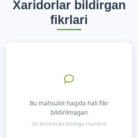
Xaridorlar bildirgan
fikrlari
Bu mahsulot haqida hali fikr
bildirilmagan
Siz birinchi bo'lishingiz mumkin!