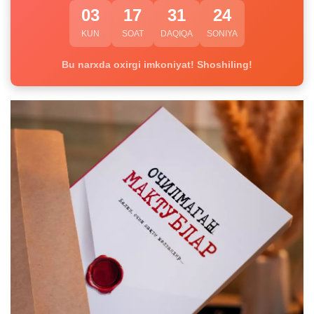
03
17
31
23
KUN
SOAT
DAQIQA
SONIYA
Bu narxda oxirgi imkoniyat! Shoshiling!