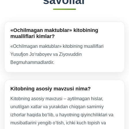
savollar
«Ochilmagan maktublar» kitobining
mualliflari kimlar?
«Ochilmagan maktublar» kitobining mualliflari
Yusufjon Jo‘raboyev va Ziyovuddin
Begmuhammadlardir.
Kitobning asosiy mavzusi nima?
Kitobning asosiy mavzusi – aytilmagan hislar,
unutilgan xatlar va yurakdan chiqqan samimiy
izhorlar haqida bo‘lib, u hayotning qiyinchiliklari va
musibatlarini yengib o‘tish, ichki kuch topish va