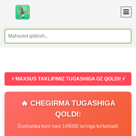
⚡ MAXSUS TAKLIFIMIZ TUGASHIGA OZ QOLDI! ⚡
🔥 CHEGIRMA TUGASHIGA
QOLDI:
Dushanba kuni narx 149000 so'mga ko'tariladi!