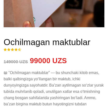
Ochilmagan maktublar
99000 UZS
149000 UZS
📖 "Ochilmagan maktublar" — bu shunchaki kitob emas, 
balki qalbingizga yo‘llangan bir maktub, ichki 
dunyoyingizga sayohatdir. Ba’zan aytilmagan so‘zlar yurak 
tubida muhrlanib qoladi, unutilgan xatlar esa o‘tmishning 
chang bosgan sahifalarida yashiringan bo‘ladi. Ammo, 
ba’zan birgina maktub butun hayotingizni tubdan 