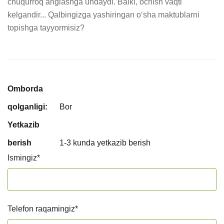
chuqurroq anglashga undaydi. Balki, ochish vaqti 
kelgandir... Qalbingizga yashiringan o‘sha maktublarni 
topishga tayyormisiz?
Omborda
qolganligi:
Bor
Yetkazib
berish
1-3 kunda yetkazib berish
Ismingiz
*
Telefon raqamingiz
*