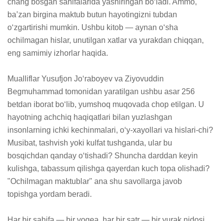
chang bosgan sahifalarida yashiringan bo‘ladi. Ammo, 
ba’zan birgina maktub butun hayotingizni tubdan 
o‘zgartirishi mumkin. Ushbu kitob — aynan o‘sha 
ochilmagan hislar, unutilgan xatlar va yurakdan chiqqan, 
eng samimiy izhorlar haqida.

Mualliflar Yusufjon Jo‘raboyev va Ziyovuddin 
Begmuhammad tomonidan yaratilgan ushbu asar 256 
betdan iborat bo‘lib, yumshoq muqovada chop etilgan. U 
hayotning achchiq haqiqatlari bilan yuzlashgan 
insonlarning ichki kechinmalari, o‘y-xayollari va hislari-chi? 
Musibat, tashvish yoki kulfat tushganda, ular bu 
bosqichdan qanday o‘tishadi? Shuncha darddan keyin 
kulishga, tabassum qilishga qayerdan kuch topa olishadi? 
"Ochilmagan maktublar" ana shu savollarga javob 
topishga yordam beradi.

Har bir sahifa — bir voqea, har bir satr — bir yurak nidosi. 