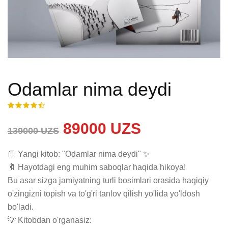
Odamlar nima deydi
89000 UZS
139000 UZS
📘 Yangi kitob: "Odamlar nima deydi" ✨

🔖 Hayotdagi eng muhim saboqlar haqida hikoya!

Bu asar sizga jamiyatning turli bosimlari orasida haqiqiy 
o'zingizni topish va to'g'ri tanlov qilish yo'lida yo'ldosh 
bo'ladi.

💡 Kitobdan o'rganasiz:
