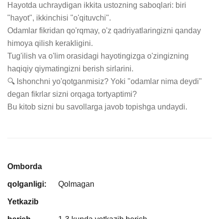
Hayotda uchraydigan ikkita ustozning saboqlari: biri 
"hayot", ikkinchisi "o'qituvchi".

Odamlar fikridan qo'rqmay, o'z qadriyatlaringizni qanday 
himoya qilish kerakligini.

Tug'ilish va o'lim orasidagi hayotingizga o'zingizning 
haqiqiy qiymatingizni berish sirlarini.

🔍 Ishonchni yo'qotganmisiz? Yoki "odamlar nima deydi" 
degan fikrlar sizni orqaga tortyaptimi?

Bu kitob sizni bu savollarga javob topishga undaydi.
Omborda
qolganligi:
Qolmagan
Yetkazib