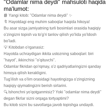
"Odamlar nima deydi" mahsuloti haqida
ma'lumot:
📘 Yangi kitob: "Odamlar nima deydi" ✨

🔖 Hayotdagi eng muhim saboqlar haqida hikoya!

Bu asar sizga jamiyatning turli bosimlari orasida haqiqiy 
o'zingizni topish va to'g'ri tanlov qilish yo'lida yo'ldosh 
bo'ladi.

💡 Kitobdan o'rganasiz:

Hayotda uchraydigan ikkita ustozning saboqlari: biri 
"hayot", ikkinchisi "o'qituvchi".

Odamlar fikridan qo'rqmay, o'z qadriyatlaringizni qanday 
himoya qilish kerakligini.

Tug'ilish va o'lim orasidagi hayotingizga o'zingizning 
haqiqiy qiymatingizni berish sirlarini.

🔍 Ishonchni yo'qotganmisiz? Yoki "odamlar nima deydi" 
degan fikrlar sizni orqaga tortyaptimi?

Bu kitob sizni bu savollarga javob topishga undaydi.