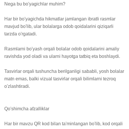
Nega bu bo'yagichlar muhim?

Har bir bo'yagichda hikmatlar jamlangan ibratli rasmlar 
mavjud bo'lib, ular bolalarga odob qoidalarini qiziqarli 
tarzda o'rgatadi.

Rasmlarni bo'yash orqali bolalar odob qoidalarini amaliy 
ravishda yod oladi va ularni hayotga tatbiq eta boshlaydi.

Tasvirlar orqali tushuncha berilganligi sababli, yosh bolalar 
matn emas, balki vizual tasvirlar orqali bilimlarni tezroq 
o'zlashtiradi.

Qo'shimcha afzalliklar

Har bir mavzu QR kod bilan ta'minlangan bo'lib, kod orqali 