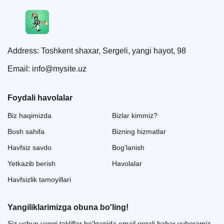
Address: Toshkent shaxar, Sergeli, yangi hayot, 98
Email: info@mysite.uz
Foydali havolalar
Biz haqimizda
Bizlar kimmiz?
Bosh sahifa
Bizning hizmatlar
Havfsiz savdo
Bog'lanish
Yetkazib berish
Havolalar
Havfsizlik tamoyillari
Yangiliklarimizga obuna bo'ling!
Siz uchun yangi takliflar bo'lganida email orqali habar yuboramiz