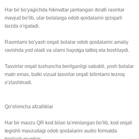
Har bir bo'yagichda hikmatlar jamlangan ibratli rasmlar 
mavjud bo'lib, ular bolalarga odob qoidalarini qiziqarli 
tarzda o'rgatadi.

Rasmlarni bo'yash orqali bolalar odob qoidalarini amaliy 
ravishda yod oladi va ularni hayotga tatbiq eta boshlaydi.

Tasvirlar orqali tushuncha berilganligi sababli, yosh bolalar 
matn emas, balki vizual tasvirlar orqali bilimlarni tezroq 
o'zlashtiradi.

Qo'shimcha afzalliklar

Har bir mavzu QR kod bilan ta'minlangan bo'lib, kod orqali 
tegishli mavzudagi odob qoidalarini audio formatda 
tinglash mumkin.
