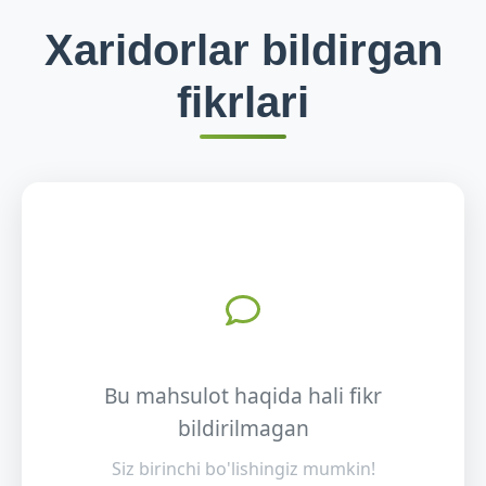
Xaridorlar bildirgan
fikrlari
Bu mahsulot haqida hali fikr
bildirilmagan
Siz birinchi bo'lishingiz mumkin!