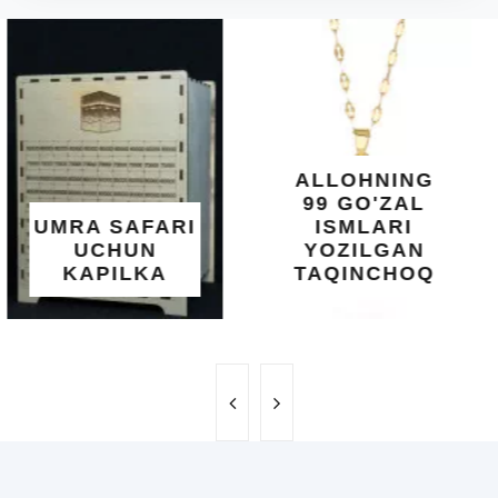
DIYORIDA
O'SUVCHI
KUNDUR
DARAXTINING
SHIFOBAXSH
YELIMI: AQL,
XOTIRA VA
ALLOHNING
UMUMIY
99 GO'ZAL
SALOMATLIK
ISMLARI
UCHUN
YOZILGAN
BEBAHO
TAQINCHOQ
NE'MAT