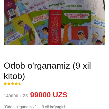
Odob o'rganamiz (9 xil
kitob)
99000 UZS
149000 UZS
"Odob o'rganamiz" — 9 xil bo'yagich
