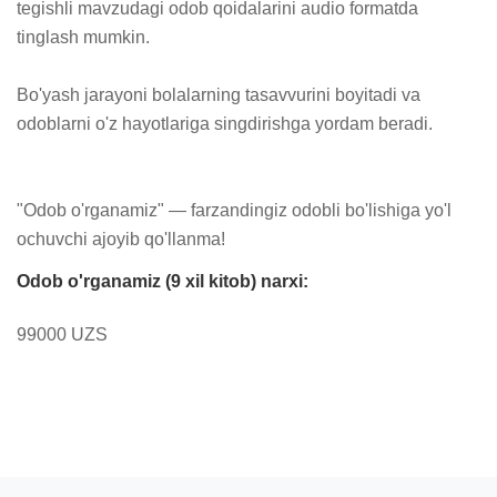
tegishli mavzudagi odob qoidalarini audio formatda 
tinglash mumkin.

Bo'yash jarayoni bolalarning tasavvurini boyitadi va 
odoblarni o'z hayotlariga singdirishga yordam beradi.

"Odob o'rganamiz" — farzandingiz odobli bo'lishiga yo'l 
ochuvchi ajoyib qo'llanma!
Odob o'rganamiz (9 xil kitob) narxi:
99000 UZS