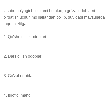
Ushbu bo'yagich to'plami bolalarga go'zal odoblarni 
o'rgatish uchun mo'ljallangan bo'lib, quyidagi mavzularda 
taqdim etilgan:

1. Qo'shnichilik odoblari

2. Dars qilish odoblari

3. Go'zal odoblar

4. Isrof qilmang
