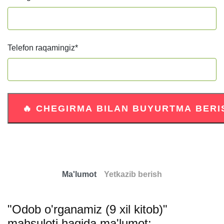
Telefon raqamingiz
*
Ma'lumot
Yetkazib berish
"Odob o'rganamiz (9 xil kitob)"
mahsuloti haqida ma'lumot: