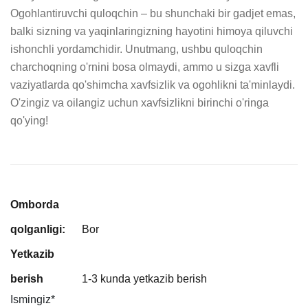
Ogohlantiruvchi quloqchin – bu shunchaki bir gadjet emas, 
balki sizning va yaqinlaringizning hayotini himoya qiluvchi 
ishonchli yordamchidir. Unutmang, ushbu quloqchin 
charchoqning o'rnini bosa olmaydi, ammo u sizga xavfli 
vaziyatlarda qo'shimcha xavfsizlik va ogohlikni ta'minlaydi. 
O'zingiz va oilangiz uchun xavfsizlikni birinchi o'ringa 
qo'ying!
Omborda
qolganligi:
Bor
Yetkazib
berish
1-3 kunda yetkazib berish
Ismingiz
*