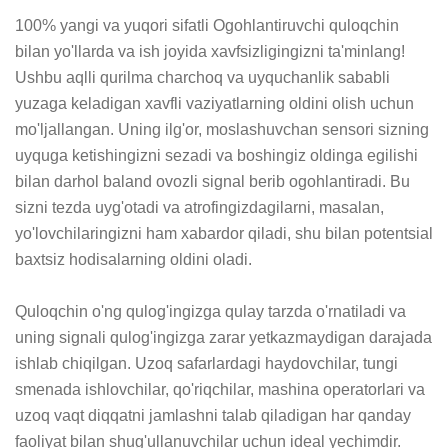
100% yangi va yuqori sifatli Ogohlantiruvchi quloqchin 
bilan yo'llarda va ish joyida xavfsizligingizni ta'minlang! 
Ushbu aqlli qurilma charchoq va uyquchanlik sababli 
yuzaga keladigan xavfli vaziyatlarning oldini olish uchun 
mo'ljallangan. Uning ilg'or, moslashuvchan sensori sizning 
uyquga ketishingizni sezadi va boshingiz oldinga egilishi 
bilan darhol baland ovozli signal berib ogohlantiradi. Bu 
sizni tezda uyg'otadi va atrofingizdagilarni, masalan, 
yo'lovchilaringizni ham xabardor qiladi, shu bilan potentsial 
baxtsiz hodisalarning oldini oladi.  

Quloqchin o'ng qulog'ingizga qulay tarzda o'rnatiladi va 
uning signali qulog'ingizga zarar yetkazmaydigan darajada 
ishlab chiqilgan. Uzoq safarlardagi haydovchilar, tungi 
smenada ishlovchilar, qo'riqchilar, mashina operatorlari va 
uzoq vaqt diqqatni jamlashni talab qiladigan har qanday 
faoliyat bilan shug'ullanuvchilar uchun ideal yechimdir. 