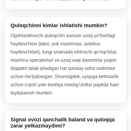
Quloqchinni kimlar ishlatishi mumkin?
Ogohlantiruvchi quloqchin asosan uzoq yo'llardagi
haydovchilar (taksi, yuk mashinasi, avtobus
haydovchilari), tungi smenada ishlovchi qo'riqchilar,
mashina operatorlari va uzoq vaqt davomida yuqori
diqqatni talab qiladigan har qanday soha xodimlari
uchun mo'ljallangan. Shuningdek, uyquga ketmaslik
uchun o'qish yoki boshqa mashg'ulotlar paytida ham
foydalanish mumkin.
Signal ovozi qanchalik baland va quloqqa
zarar yetkazmaydimi?