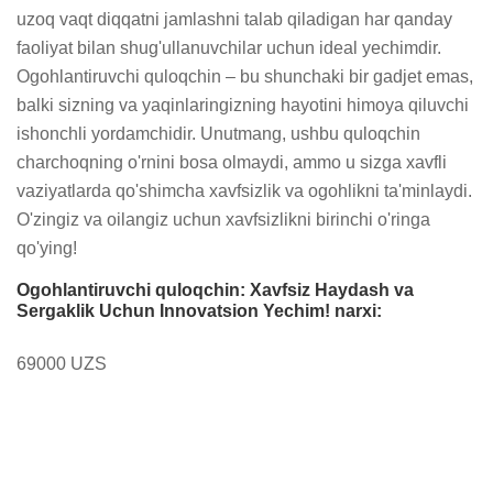
uzoq vaqt diqqatni jamlashni talab qiladigan har qanday 
faoliyat bilan shug'ullanuvchilar uchun ideal yechimdir. 
Ogohlantiruvchi quloqchin – bu shunchaki bir gadjet emas, 
balki sizning va yaqinlaringizning hayotini himoya qiluvchi 
ishonchli yordamchidir. Unutmang, ushbu quloqchin 
charchoqning o'rnini bosa olmaydi, ammo u sizga xavfli 
vaziyatlarda qo'shimcha xavfsizlik va ogohlikni ta'minlaydi. 
O'zingiz va oilangiz uchun xavfsizlikni birinchi o'ringa 
qo'ying!
Ogohlantiruvchi quloqchin: Xavfsiz Haydash va
Sergaklik Uchun Innovatsion Yechim! narxi:
69000 UZS