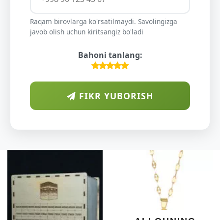
Raqam birovlarga ko'rsatilmaydi. Savolingizga
javob olish uchun kiritsangiz bo'ladi
Bahoni tanlang:
FIKR YUBORISH
D
S
Y