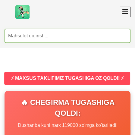
⚡ MAXSUS TAKLIFIMIZ TUGASHIGA OZ QOLDI! ⚡
🔥 CHEGIRMA TUGASHIGA
QOLDI:
Dushanba kuni narx 119000 so'mga ko'tariladi!