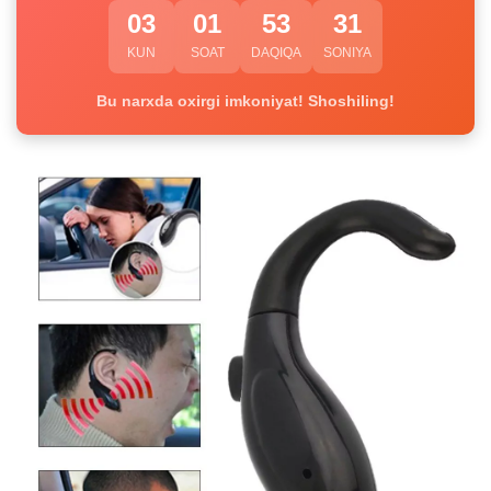
03
01
53
30
KUN
SOAT
DAQIQA
SONIYA
Bu narxda oxirgi imkoniyat! Shoshiling!