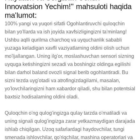
Innovatsion Yechim!" mahsuloti haqida
ma'lumot:
100% yangi va yuqori sifatli Ogohlantiruvchi quloqchin 
bilan yo'llarda va ish joyida xavfsizligingizni ta'minlang! 
Ushbu aqlli qurilma charchoq va uyquchanlik sababli 
yuzaga keladigan xavfli vaziyatlarning oldini olish uchun 
mo'ljallangan. Uning ilg'or, moslashuvchan sensori sizning 
uyquga ketishingizni sezadi va boshingiz oldinga egilishi 
bilan darhol baland ovozli signal berib ogohlantiradi. Bu 
sizni tezda uyg'otadi va atrofingizdagilarni, masalan, 
yo'lovchilaringizni ham xabardor qiladi, shu bilan potentsial 
baxtsiz hodisalarning oldini oladi.  

Quloqchin o'ng qulog'ingizga qulay tarzda o'rnatiladi va 
uning signali qulog'ingizga zarar yetkazmaydigan darajada 
ishlab chiqilgan. Uzoq safarlardagi haydovchilar, tungi 
smenada ishlovchilar, qo'riqchilar, mashina operatorlari va 