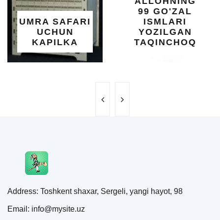
ALLOHNING
99 GO'ZAL
S
MRA SAFARI
ISMLARI
UCHUN
YOZILGAN
KAPILKA
TAQINCHOQ
Address: Toshkent shaxar, Sergeli, yangi hayot, 98
Email: info@mysite.uz