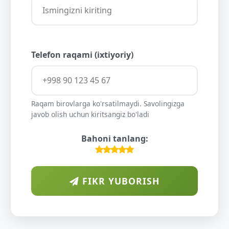
Telefon raqami (ixtiyoriy)
Raqam birovlarga ko'rsatilmaydi. Savolingizga
javob olish uchun kiritsangiz bo'ladi
Bahoni tanlang:
FIKR YUBORISH
A