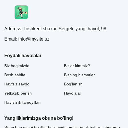
Address: Toshkent shaxar, Sergeli, yangi hayot, 98
Email: info@mysite.uz
Foydali havolalar
Biz haqimizda
Bizlar kimmiz?
Bosh sahifa
Bizning hizmatlar
Havfsiz savdo
Bog'lanish
Yetkazib berish
Havolalar
Havfsizlik tamoyillari
Yangiliklarimizga obuna bo'ling!
Siz uchun yangi takliflar bo'lganida email orqali habar yuboramiz