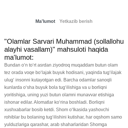
Ma'lumot
Yetkazib berish
"Olamlar Sarvari Muhammad (sollallohu
alayhi vasallam)" mahsuloti haqida
ma'lumot:
Bundan o‘n to‘rt asrdan ziyodroq muqaddam butun olam 
tez orada voqe bo‘lajak buyuk hodisani, yaqinda tug‘ilajak 
ulug‘ insonni kutayotgan edi. Barcha odamlar sanoqli 
kunlarda o‘sha buyuk bola tug‘ilishiga va u borliqni 
yoritishiga, uning yuzi butun olamni munavvar etishiga 
ishonar edilar. Alomatlar ko‘rina boshladi. Borliqni 
xushxabarlar bosib ketdi. Shom o‘lkasida yashovchi 
rohiblar bu bolaning tug‘ilishini kutishar, har oqshom samo 
yulduzlariga qarashar, arab shaharlaridan Shomga 