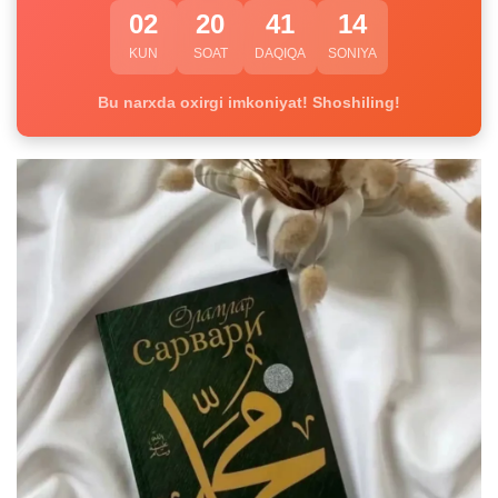
02
20
41
13
KUN
SOAT
DAQIQA
SONIYA
Bu narxda oxirgi imkoniyat! Shoshiling!