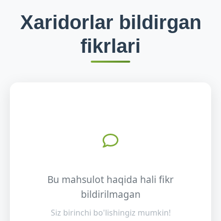
Xaridorlar bildirgan
fikrlari
Bu mahsulot haqida hali fikr
bildirilmagan
Siz birinchi bo'lishingiz mumkin!