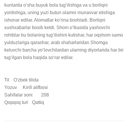
kunlarda o‘sha buyuk bola tug‘ilishiga va u borliqni 
yoritishiga, uning yuzi butun olamni munavvar etishiga 
ishonar edilar. Alomatlar ko‘rina boshladi. Borliqni 
xushxabarlar bosib ketdi. Shom o‘lkasida yashovchi 
rohiblar bu bolaning tug‘ilishini kutishar, har oqshom samo 
yulduzlariga qarashar, arab shaharlaridan Shomga 
keluvchi barcha yo‘lovchilardan ularning diyorlarida har bir 
tug‘ilgan bola haqida so‘rar edilar.

Til	O'zbek tilida

Yozuv	Kirill alifbosi

Sahifalar soni	208

Qopqoq turi	Qattiq