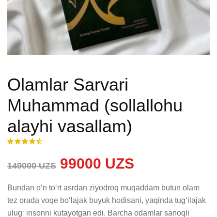
Olamlar Sarvari
Muhammad (sollallohu
alayhi vasallam)
99000 UZS
149000 UZS
Bundan o‘n to‘rt asrdan ziyodroq muqaddam butun olam 
tez orada voqe bo‘lajak buyuk hodisani, yaqinda tug‘ilajak 
ulug‘ insonni kutayotgan edi. Barcha odamlar sanoqli 