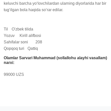
keluvchi barcha yo‘lovchilardan ularning diyorlarida har bir 
tug‘ilgan bola haqida so‘rar edilar.

Til	O'zbek tilida

Yozuv	Kirill alifbosi

Sahifalar soni	208

Qopqoq turi	Qattiq
Olamlar Sarvari Muhammad (sollallohu alayhi vasallam)
narxi:
99000 UZS