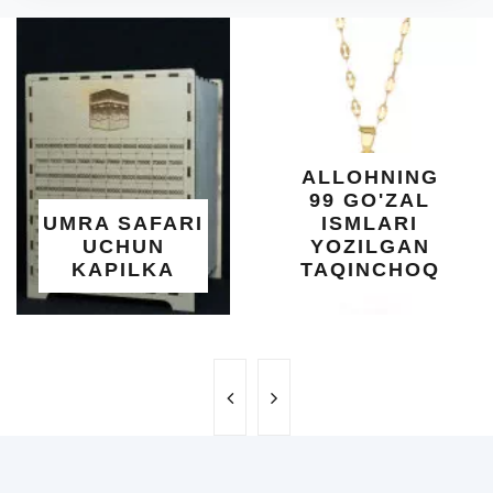
DIY
O'S
KU
DARA
SHIF
YELIM
XOT
ALLOHNING
UM
99 GO'ZAL
SALO
 SAFARI
ISMLARI
UC
HUN
YOZILGAN
BE
PILKA
TAQINCHOQ
NE