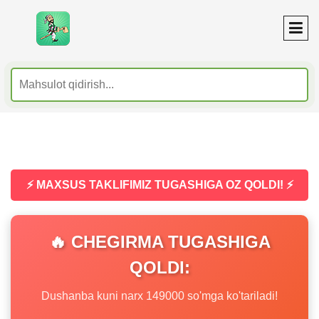
⚡ MAXSUS TAKLIFIMIZ TUGASHIGA OZ QOLDI! ⚡
🔥 CHEGIRMA TUGASHIGA
QOLDI:
Dushanba kuni narx 149000 so'mga ko'tariladi!