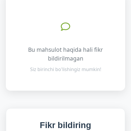
Bu mahsulot haqida hali fikr
bildirilmagan
Siz birinchi bo'lishingiz mumkin!
Fikr bildiring