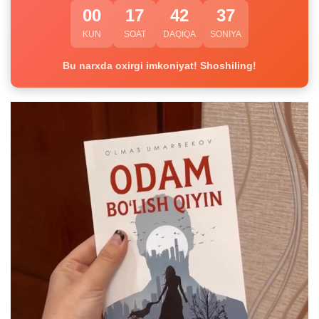
00
17
42
36
KUN
SOAT
DAQIQA
SONIYA
Bu narxda oxirgi imkoniyat! Shoshiling!