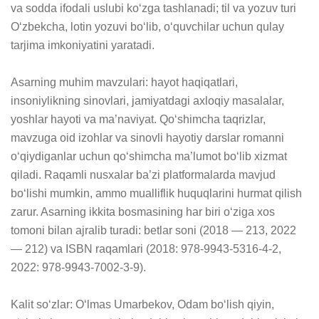
va sodda ifodali uslubi ko‘zga tashlanadi; til va yozuv turi 
O‘zbekcha, lotin yozuvi bo‘lib, o‘quvchilar uchun qulay 
tarjima imkoniyatini yaratadi. 

Asarning muhim mavzulari: hayot haqiqatlari, 
insoniylikning sinovlari, jamiyatdagi axloqiy masalalar, 
yoshlar hayoti va ma’naviyat. Qo‘shimcha taqrizlar, 
mavzuga oid izohlar va sinovli hayotiy darslar romanni 
o‘qiydiganlar uchun qo‘shimcha ma’lumot bo‘lib xizmat 
qiladi. Raqamli nusxalar ba’zi platformalarda mavjud 
bo‘lishi mumkin, ammo mualliflik huquqlarini hurmat qilish 
zarur. Asarning ikkita bosmasining har biri o‘ziga xos 
tomoni bilan ajralib turadi: betlar soni (2018 — 213, 2022 
— 212) va ISBN raqamlari (2018: 978-9943-5316-4-2, 
2022: 978-9943-7002-3-9). 

Kalit so‘zlar: O‘lmas Umarbekov, Odam bo‘lish qiyin, 