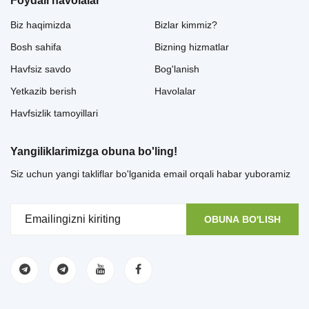
Foydali havolalar
Biz haqimizda
Bizlar kimmiz?
Bosh sahifa
Bizning hizmatlar
Havfsiz savdo
Bog'lanish
Yetkazib berish
Havolalar
Havfsizlik tamoyillari
Yangiliklarimizga obuna bo'ling!
Siz uchun yangi takliflar bo'lganida email orqali habar yuboramiz
OBUNA BO'LISH