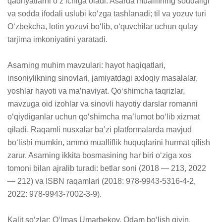
qadriyatlarni o‘z ichiga oladi. Asarda muallifning soddaligi 
va sodda ifodali uslubi ko‘zga tashlanadi; til va yozuv turi 
O‘zbekcha, lotin yozuvi bo‘lib, o‘quvchilar uchun qulay 
tarjima imkoniyatini yaratadi. 

Asarning muhim mavzulari: hayot haqiqatlari, 
insoniylikning sinovlari, jamiyatdagi axloqiy masalalar, 
yoshlar hayoti va ma’naviyat. Qo‘shimcha taqrizlar, 
mavzuga oid izohlar va sinovli hayotiy darslar romanni 
o‘qiydiganlar uchun qo‘shimcha ma’lumot bo‘lib xizmat 
qiladi. Raqamli nusxalar ba’zi platformalarda mavjud 
bo‘lishi mumkin, ammo mualliflik huquqlarini hurmat qilish 
zarur. Asarning ikkita bosmasining har biri o‘ziga xos 
tomoni bilan ajralib turadi: betlar soni (2018 — 213, 2022 
— 212) va ISBN raqamlari (2018: 978-9943-5316-4-2, 
2022: 978-9943-7002-3-9). 

Kalit so‘zlar: O‘lmas Umarbekov, Odam bo‘lish qiyin, 