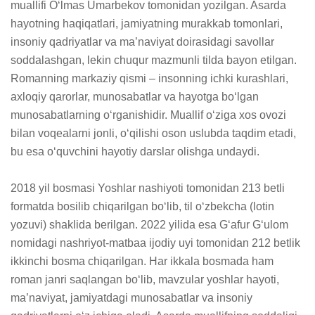
muallifi O‘lmas Umarbekov tomonidan yozilgan. Asarda 
hayotning haqiqatlari, jamiyatning murakkab tomonlari, 
insoniy qadriyatlar va ma’naviyat doirasidagi savollar 
soddalashgan, lekin chuqur mazmunli tilda bayon etilgan. 
Romanning markaziy qismi – insonning ichki kurashlari, 
axloqiy qarorlar, munosabatlar va hayotga bo‘lgan 
munosabatlarning o‘rganishidir. Muallif o‘ziga xos ovozi 
bilan voqealarni jonli, o‘qilishi oson uslubda taqdim etadi, 
bu esa o‘quvchini hayotiy darslar olishga undaydi. 

2018 yil bosmasi Yoshlar nashiyoti tomonidan 213 betli 
formatda bosilib chiqarilgan bo‘lib, til o‘zbekcha (lotin 
yozuvi) shaklida berilgan. 2022 yilida esa G‘afur G‘ulom 
nomidagi nashriyot-matbaa ijodiy uyi tomonidan 212 betlik 
ikkinchi bosma chiqarilgan. Har ikkala bosmada ham 
roman janri saqlangan bo‘lib, mavzular yoshlar hayoti, 
ma’naviyat, jamiyatdagi munosabatlar va insoniy 