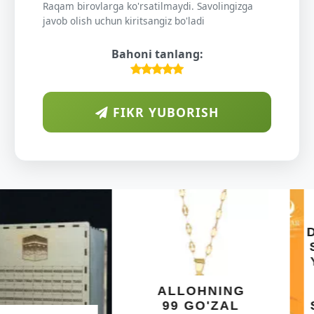
Raqam birovlarga ko'rsatilmaydi. Savolingizga
javob olish uchun kiritsangiz bo'ladi
Bahoni tanlang:
FIKR YUBORISH
ARAB
DIYORIDA
O'SUVCHI
KUNDUR
DARAXTINING
SHIFOBAXSH
YELIMI: AQL,
XOTIRA VA
ALLOHNING
UMUMIY
99 GO'ZAL
SALOMATLIK