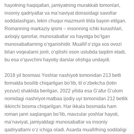
hayotning haqiqatlari, jamiyatning murakkab tomonlari, 
insoniy qadriyatlar va ma’naviyat doirasidagi savollar 
soddalashgan, lekin chuqur mazmunli tilda bayon etilgan. 
Romanning markaziy qismi – insonning ichki kurashlari, 
axloqiy qarorlar, munosabatlar va hayotga bo‘lgan 
munosabatlarning o‘rganishidir. Muallif o‘ziga xos ovozi 
bilan voqealarni jonli, o‘qilishi oson uslubda taqdim etadi, 
bu esa o‘quvchini hayotiy darslar olishga undaydi. 

2018 yil bosmasi Yoshlar nashiyoti tomonidan 213 betli 
formatda bosilib chiqarilgan bo‘lib, til o‘zbekcha (lotin 
yozuvi) shaklida berilgan. 2022 yilida esa G‘afur G‘ulom 
nomidagi nashriyot-matbaa ijodiy uyi tomonidan 212 betlik 
ikkinchi bosma chiqarilgan. Har ikkala bosmada ham 
roman janri saqlangan bo‘lib, mavzular yoshlar hayoti, 
ma’naviyat, jamiyatdagi munosabatlar va insoniy 
qadriyatlarni o‘z ichiga oladi. Asarda muallifning soddaligi 