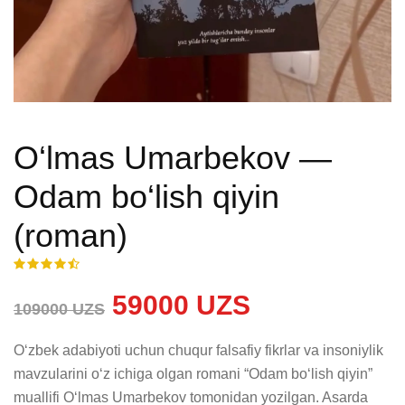
O‘lmas Umarbekov —
Odam bo‘lish qiyin
(roman)
59000 UZS
109000 UZS
O‘zbek adabiyoti uchun chuqur falsafiy fikrlar va insoniylik 
mavzularini o‘z ichiga olgan romani “Odam bo‘lish qiyin” 
muallifi O‘lmas Umarbekov tomonidan yozilgan. Asarda 