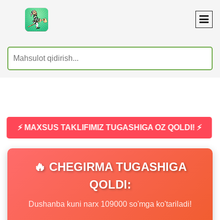
⚡ MAXSUS TAKLIFIMIZ TUGASHIGA OZ QOLDI! ⚡
🔥 CHEGIRMA TUGASHIGA
QOLDI:
Dushanba kuni narx 109000 so'mga ko'tariladi!