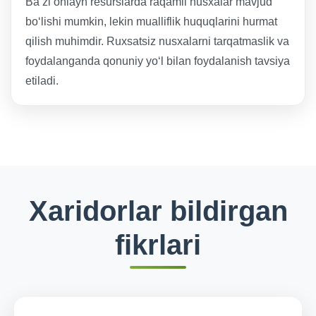
Ba’zi onlayn resurslarda raqamli nusxalar mavjud
bo‘lishi mumkin, lekin mualliflik huquqlarini hurmat
qilish muhimdir. Ruxsatsiz nusxalarni tarqatmaslik va
foydalanganda qonuniy yo‘l bilan foydalanish tavsiya
etiladi.
Xaridorlar bildirgan
fikrlari