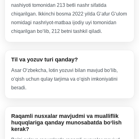
nashiyoti tomonidan 213 betli nashr sifatida
chiqarilgan. Ikkinchi bosma 2022 yilda G‘afur G‘ulom
nomidagi nashriyot-matbaa ijodiy uyi tomonidan
chiqarilgan bo‘lib, 212 betni tashkil qiladi.
Til va yozuv turi qanday?
Asar O‘zbekcha, lotin yozuvi bilan mavjud bo‘lib,
o‘qish uchun qulay tarjima va o‘qish imkoniyatini
beradi.
Raqamli nusxalar mavjudmi va mualliflik
huquqlariga qanday munosabatda bo‘lish
kerak?