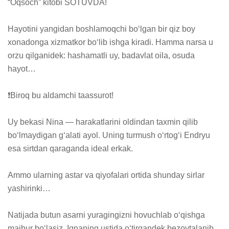
“Oqsoch” kitobi SOTUVDA!

Hayotini yangidan boshlamoqchi boʻlgan bir qiz boy 
xonadonga xizmatkor boʻlib ishga kiradi. Hamma narsa u 
orzu qilganidek: hashamatli uy, badavlat oila, osuda 
hayot… 

❗️Biroq bu aldamchi taassurot!

Uy bekasi Nina — harakatlarini oldindan taxmin qilib 
boʻlmaydigan gʻalati ayol. Uning turmush oʻrtogʻi Endryu 
esa sirtdan qaraganda ideal erkak. 

Ammo ularning astar va qiyofalari ortida shunday sirlar 
yashirinki…

Natijada butun asarni yuragingizni hovuchlab oʻqishga 
majbur boʻlasiz. Ignaning ustida oʻtirgandek bezovtalanib, 