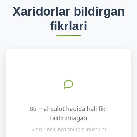
Xaridorlar bildirgan
fikrlari
Bu mahsulot haqida hali fikr
bildirilmagan
Siz birinchi bo'lishingiz mumkin!