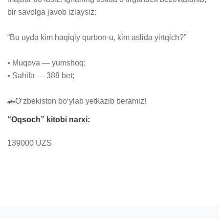
bir savolga javob izlaysiz:

“Bu uyda kim haqiqiy qurbon-u, kim aslida yirtqich?”

• Muqova — yumshoq;

• Sahifa — 388 bet;

🚗Oʻzbekiston boʻylab yetkazib beramiz!
“Oqsoch” kitobi narxi:
139000 UZS