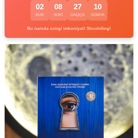
02
08
27
09
KUN
SOAT
DAQIQA
SONIYA
Bu narxda oxirgi imkoniyat! Shoshiling!