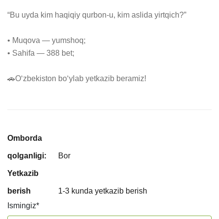
“Bu uyda kim haqiqiy qurbon-u, kim aslida yirtqich?”

• Muqova — yumshoq;

• Sahifa — 388 bet;

🚗Oʻzbekiston boʻylab yetkazib beramiz!
Omborda
qolganligi:
Bor
Yetkazib
berish
1-3 kunda yetkazib berish
Ismingiz
*