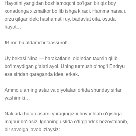
Hayotini yangidan boshlamoqchi boʻlgan bir qiz boy 
xonadonga xizmatkor boʻlib ishga kiradi. Hamma narsa u 
orzu qilganidek: hashamatli uy, badavlat oila, osuda 
hayot… 

❗️Biroq bu aldamchi taassurot!

Uy bekasi Nina — harakatlarini oldindan taxmin qilib 
boʻlmaydigan gʻalati ayol. Uning turmush oʻrtogʻi Endryu 
esa sirtdan qaraganda ideal erkak. 

Ammo ularning astar va qiyofalari ortida shunday sirlar 
yashirinki…

Natijada butun asarni yuragingizni hovuchlab oʻqishga 
majbur boʻlasiz. Ignaning ustida oʻtirgandek bezovtalanib, 
bir savolga javob izlaysiz:
