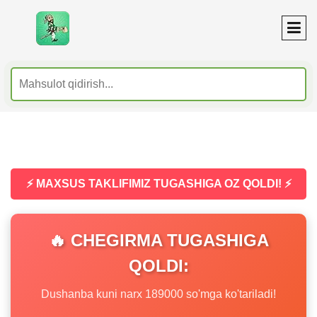
⚡ MAXSUS TAKLIFIMIZ TUGASHIGA OZ QOLDI! ⚡
🔥 CHEGIRMA TUGASHIGA
QOLDI:
Dushanba kuni narx 189000 so'mga ko'tariladi!