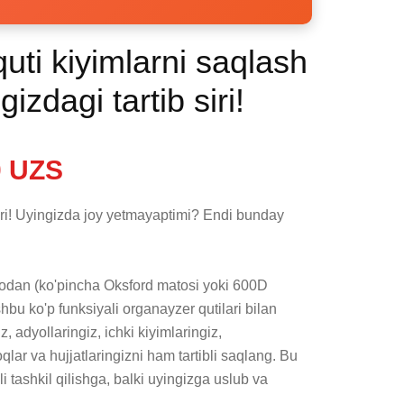
uti kiyimlarni saqlash
izdagi tartib siri!
 UZS
iri! Uyingizda joy yetmayaptimi? Endi bunday 
todan (ko'pincha Oksford matosi yoki 600D 
bu ko'p funksiyali organayzer qutilari bilan 
, adyollaringiz, ichki kiyimlaringiz, 
lar va hujjatlaringizni ham tartibli saqlang. Bu 
tashkil qilishga, balki uyingizga uslub va 