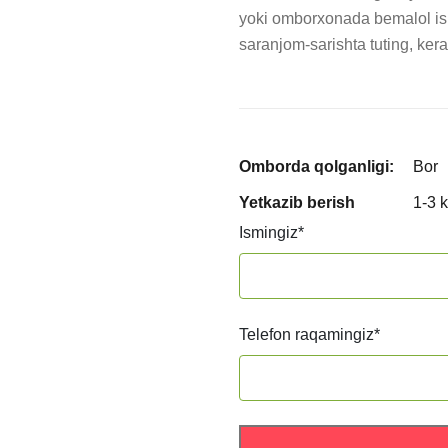
yoki omborxonada bemalol ish
saranjom-sarishta tuting, kera
Omborda qolganligi:
Bor
Yetkazib berish
1-3 
Ismingiz
*
Telefon raqamingiz
*