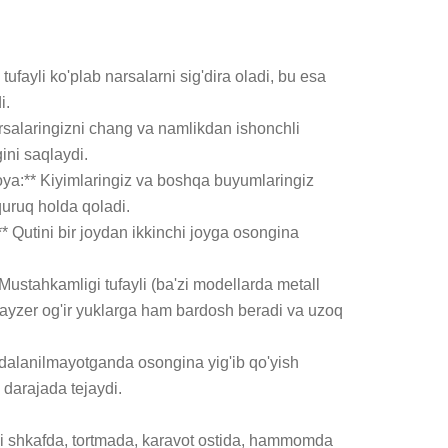
 tufayli ko'plab narsalarni sig'dira oladi, bu esa 
.

salaringizni chang va namlikdan ishonchli 
ini saqlaydi.

ya:** Kiyimlaringiz va boshqa buyumlaringiz 
uruq holda qoladi.

:** Qutini bir joydan ikkinchi joyga osongina 
 Mustahkamligi tufayli (ba'zi modellarda metall 
ayzer og'ir yuklarga ham bardosh beradi va uzoq 
ydalanilmayotganda osongina yig'ib qo'yish 
 darajada tejaydi.

 shkafda, tortmada, karavot ostida, hammomda 