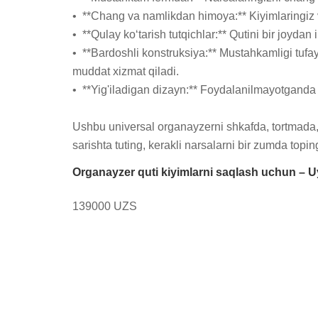
•  **Chang va namlikdan himoya:** Kiyimlaringiz
•  **Qulay ko‘tarish tutqichlar:** Qutini bir joydan
•  **Bardoshli konstruksiya:** Mustahkamligi tufa
muddat xizmat qiladi.

•  **Yig'iladigan dizayn:** Foydalanilmayotganda o
Ushbu universal organayzerni shkafda, tortmada
sarishta tuting, kerakli narsalarni bir zumda topin
Organayzer quti kiyimlarni saqlash uchun – Uyin
139000 UZS