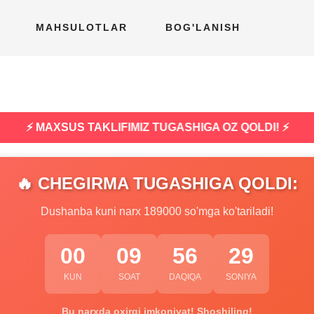
MAHSULOTLAR
BOG'LANISH
⚡ MAXSUS TAKLIFIMIZ TUGASHIGA OZ QOLDI! ⚡
🔥 CHEGIRMA TUGASHIGA QOLDI:
Dushanba kuni narx 189000 so'mga ko'tariladi!
00
09
56
28
KUN
SOAT
DAQIQA
SONIYA
Bu narxda oxirgi imkoniyat! Shoshiling!