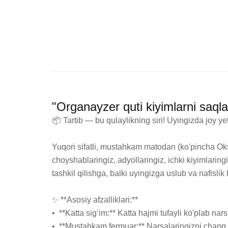
"Organayzer quti kiyimlarni saqla
📦 Tartib — bu qulaylikning siri! Uyingizda joy
Yuqori sifatli, mustahkam matodan (ko'pincha Oksf
choyshablaringiz, adyollaringiz, ichki kiyimlaring
tashkil qilishga, balki uyingizga uslub va nafislik
✨ **Asosiy afzalliklari:**

•  **Katta sig‘im:** Katta hajmi tufayli ko'plab nar
•  **Mustahkam fermuar:** Narsalaringizni chang v