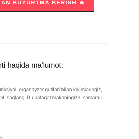
oti haqida ma'lumot:
iyali organayzer qutilari bilan kiyimlaringiz, 
tibli saqlang. Bu nafaqat makoningizni samarali 
i.
