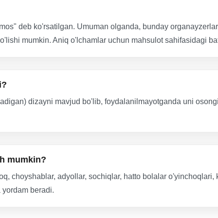
os" deb ko'rsatilgan. Umuman olganda, bunday organayzerlar 24,
'lishi mumkin. Aniq o'lchamlar uchun mahsulot sahifasidagi bataf
i?
adigan) dizayni mavjud bo'lib, foydalanilmayotganda uni osongina
sh mumkin?
, choyshablar, adyollar, sochiqlar, hatto bolalar o'yinchoqlari,
ga yordam beradi.