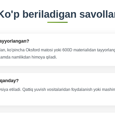
Ko'p beriladigan savolla
tayyorlangan?
an, ko'pincha Oksford matosi yoki 600D materialidan tayyorlan
g hamda namlikdan himoya qiladi.
i qanday?
vsiya etiladi. Qattiq yuvish vositalaridan foydalanish yoki mash