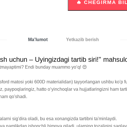
Ma'lumot
Yetkazib berish
sh uchun – Uyingizdagi tartib siri!" mahsul
 yetmayaptimi? Endi bunday muammo yo‘q! 😍

ord matosi yoki 600D materialidan) tayyorlangan ushbu ko'p funks
iz, paypoqlaringiz, hatto o‘yinchoqlar va hujjatlaringizni ham tar
 ham qo'shadi.

salarni sig'dira oladi, bu esa xonangizda tartibni ta'minlaydi.

a namlikdan ishonchli himoya qiladi, ularning tozaligini saqlayd