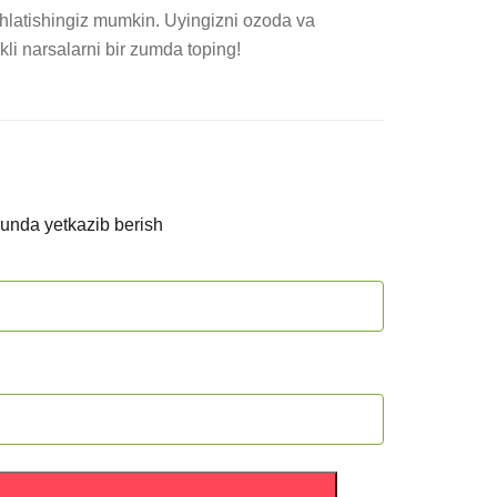
latishingiz mumkin. Uyingizni ozoda va 
kli narsalarni bir zumda toping!
kunda yetkazib berish