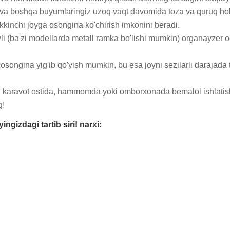
 va boshqa buyumlaringiz uzoq vaqt davomida toza va quruq hold
 ikkinchi joyga osongina ko'chirish imkonini beradi.

yli (ba'zi modellarda metall ramka bo'lishi mumkin) organayzer 
songina yig'ib qo'yish mumkin, bu esa joyni sezilarli darajada t
, karavot ostida, hammomda yoki omborxonada bemalol ishlatis
g!
gizdagi tartib siri! narxi: