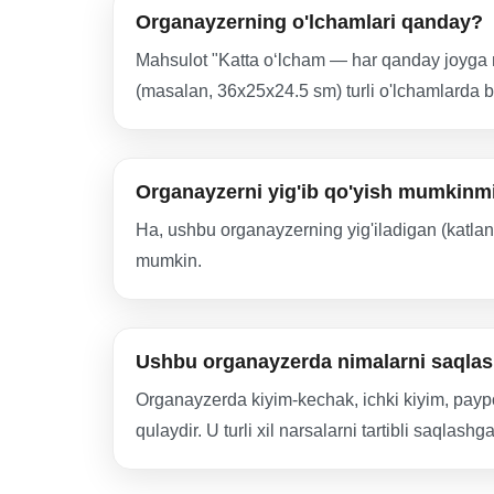
Organayzerning o'lchamlari qanday?
Mahsulot "Katta o‘lcham — har qanday joyga m
(masalan, 36x25x24.5 sm) turli o'lchamlarda bo
Organayzerni yig'ib qo'yish mumkinm
Ha, ushbu organayzerning yig'iladigan (katlan
mumkin.
Ushbu organayzerda nimalarni saqla
Organayzerda kiyim-kechak, ichki kiyim, paypoq
qulaydir. U turli xil narsalarni tartibli saqlash