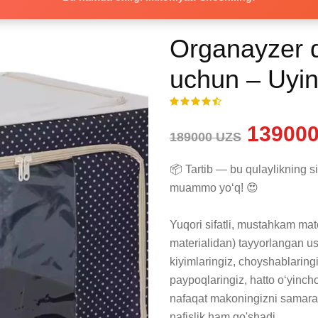
Organayzer q
uchun – Uying
139000
189000 UZS
📦 Tartib — bu qulaylikning s
muammo yo‘q! 😍

Yuqori sifatli, mustahkam ma
materialidan) tayyorlangan ush
kiyimlaringiz, choyshablaringiz
paypoqlaringiz, hatto o‘yinchoq
nafaqat makoningizni samarali 
nafislik ham qo'shadi.
