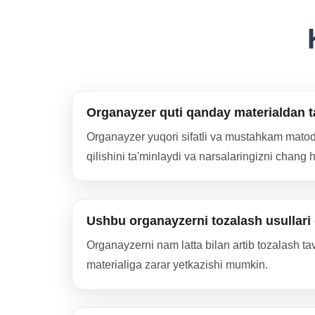
Organayzer quti qanday materialdan 
Organayzer yuqori sifatli va mustahkam matod
qilishini ta'minlaydi va narsalaringizni chan
Ushbu organayzerni tozalash usullar
Organayzerni nam latta bilan artib tozalash ta
materialiga zarar yetkazishi mumkin.