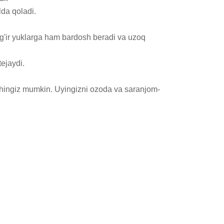
a qoladi.

og'ir yuklarga ham bardosh beradi va uzoq 
ejaydi.

hingiz mumkin. Uyingizni ozoda va saranjom-