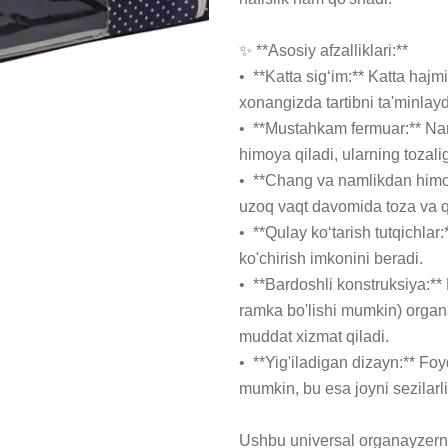
✨ **Asosiy afzalliklari:**

•  **Katta sig‘im:** Katta hajmi
xonangizda tartibni ta'minlaydi
•  **Mustahkam fermuar:** Nar
himoya qiladi, ularning tozalig
•  **Chang va namlikdan himo
uzoq vaqt davomida toza va q
•  **Qulay ko‘tarish tutqichlar
ko'chirish imkonini beradi.

•  **Bardoshli konstruksiya:**
ramka bo'lishi mumkin) organ
muddat xizmat qiladi.

•  **Yig'iladigan dizayn:** Fo
mumkin, bu esa joyni sezilarli
Ushbu universal organayzerni