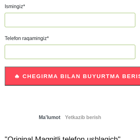
Ismingiz
*
Telefon raqamingiz
*
Ma'lumot
Yetkazib berish
"Original Magnitli telefon ushlagich"