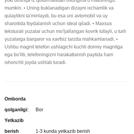
yoki boshqa iz qoldirmasdan osongina o'rnatishingiz 
mumkin. • Uning buklanadigan dizayni ixchamlik va 
qulaylikni ta'minlaydi, bu esa uni avtomobil va uy 
sharoitida foydalanish uchun ideal qiladi. • Maxsus 
teksturali yuzalar uchun mo'ljallangan kovrik tufayli, u turli 
yuzalarga barqaror va xavfsiz tarzda mahkamlanadi. • 
Ushbu magnit telefon ushlagichi kuchli doimiy magnitga 
ega bo'lib, telefoningizni harakatlanish paytida ham 
ishonchli joyda ushlab turadi.
Omborda
qolganligi:
Bor
Yetkazib
berish
1-3 kunda yetkazib berish