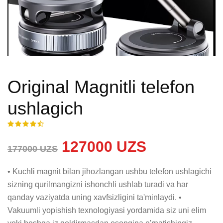
Original Magnitli telefon
ushlagich
127000 UZS
177000 UZS
• Kuchli magnit bilan jihozlangan ushbu telefon ushlagichi 
sizning qurilmangizni ishonchli ushlab turadi va har 
qanday vaziyatda uning xavfsizligini ta'minlaydi. • 
Vakuumli yopishish texnologiyasi yordamida siz uni elim 