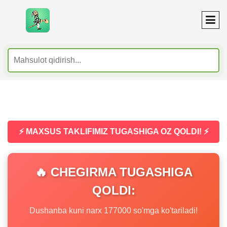
⚡ MAXSUS TAKLIFIMIZ TUGASHIGA OZ QOLDI! ⚡
🔥 CHEGIRMA TUGASHIGA
QOLDI:
Dushanba kuni narx 177000 so'mga ko'tariladi!