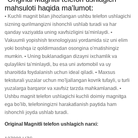
mahsuloti haqida ma'lumot:
• Kuchli magnit bilan jihozlangan ushbu telefon ushlagichi 
sizning qurilmangizni ishonchli ushlab turadi va har 
qanday vaziyatda uning xavfsizligini ta'minlaydi. • 
Vakuumli yopishish texnologiyasi yordamida siz uni elim 
yoki boshqa iz qoldirmasdan osongina o'rnatishingiz 
mumkin. • Uning buklanadigan dizayni ixchamlik va 
qulaylikni ta'minlaydi, bu esa uni avtomobil va uy 
sharoitida foydalanish uchun ideal qiladi. • Maxsus 
teksturali yuzalar uchun mo'ljallangan kovrik tufayli, u turli 
yuzalarga barqaror va xavfsiz tarzda mahkamlanadi. • 
Ushbu magnit telefon ushlagichi kuchli doimiy magnitga 
ega bo'lib, telefoningizni harakatlanish paytida ham 
ishonchli joyda ushlab turadi.
Original Magnitli telefon ushlagich narxi: