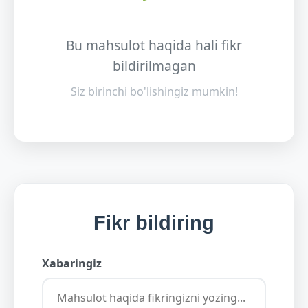
Bu mahsulot haqida hali fikr
bildirilmagan
Siz birinchi bo'lishingiz mumkin!
Fikr bildiring
Xabaringiz