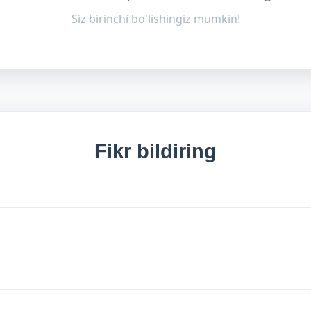
Siz birinchi bo'lishingiz mumkin!
Fikr bildiring