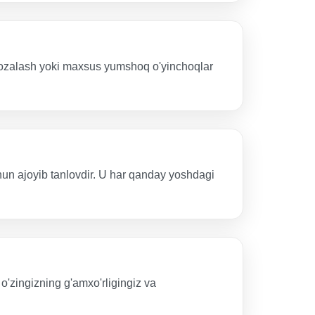
b tozalash yoki maxsus yumshoq o'yinchoqlar
uchun ajoyib tanlovdir. U har qanday yoshdagi
o'zingizning g'amxo'rligingiz va