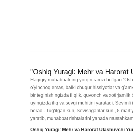
"Oshiq Yuragi: Mehr va Harorat
Haqiqiy muhabbatning yorqin ramzi bo'lgan “Oshiq
o'yinchoq emas, balki chuqur hissiyotlar va g'amx
bir teginishingizda iliqlik, quvonch va xotirjamlik
uyingizda iliq va sevgi muhitini yaratadi. Seviml
beradi. Tug'ilgan kun, Sevishganlar kuni, 8-mart 
yaratib, muhabbat rishtalarini yanada mustahka
Oshiq Yuragi: Mehr va Harorat Ulashuvchi Y