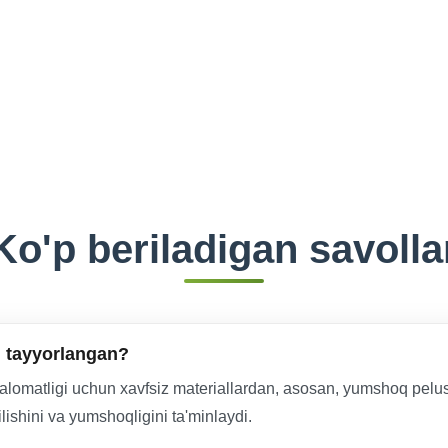
Ko'p beriladigan savolla
n tayyorlangan?
salomatligi uchun xavfsiz materiallardan, asosan, yumshoq pelush 
ishini va yumshoqligini ta'minlaydi.