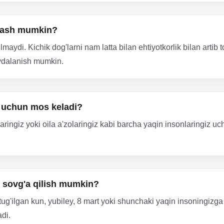
lash mumkin?
maydi. Kichik dog'larni nam latta bilan ehtiyotkorlik bilan arti
oydalanish mumkin.
h uchun mos keladi?
tlaringiz yoki oila a'zolaringiz kabi barcha yaqin insonlaringiz 
 sovg'a qilish mumkin?
tug'ilgan kun, yubiley, 8 mart yoki shunchaki yaqin insoningizga 
di.