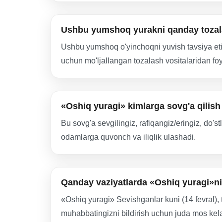
Ushbu yumshoq yurakni qanday toza
Ushbu yumshoq o'yinchoqni yuvish tavsiya etil
uchun mo'ljallangan tozalash vositalaridan f
«Oshiq yuragi» kimlarga sovg'a qilis
Bu sovg'a sevgilingiz, rafiqangiz/eringiz, do's
odamlarga quvonch va iliqlik ulashadi.
Qanday vaziyatlarda «Oshiq yuragi»ni
«Oshiq yuragi» Sevishganlar kuni (14 fevral), 
muhabbatingizni bildirish uchun juda mos kela