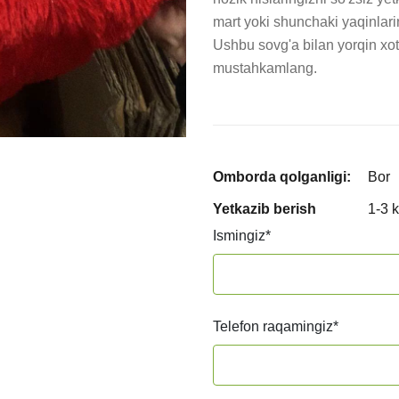
mart yoki shunchaki yaqinlari
Ushbu sovg'a bilan yorqin xoti
mustahkamlang.
Omborda qolganligi:
Bor
Yetkazib berish
1-3 
Ismingiz
*
Telefon raqamingiz
*