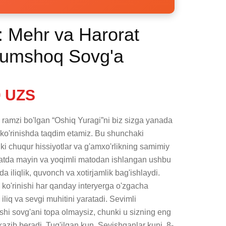
: Mehr va Harorat
Yumshoq Sovg'a
 UZS
ramzi bo'lgan “Oshiq Yuragi”ni biz sizga yanada 
i ko'rinishda taqdim etamiz. Bu shunchaki 
 chuqur hissiyotlar va g'amxo'rlikning samimiy 
hoyatda mayin va yoqimli matodan ishlangan ushbu 
a iliqlik, quvonch va xotirjamlik bag'ishlaydi. 
 ko'rinishi har qanday interyerga o'zgacha 
 iliq va sevgi muhitini yaratadi. Sevimli 
hi sovg'ani topa olmaysiz, chunki u sizning eng 
tkazib beradi. Tug'ilgan kun, Sevishganlar kuni, 8-