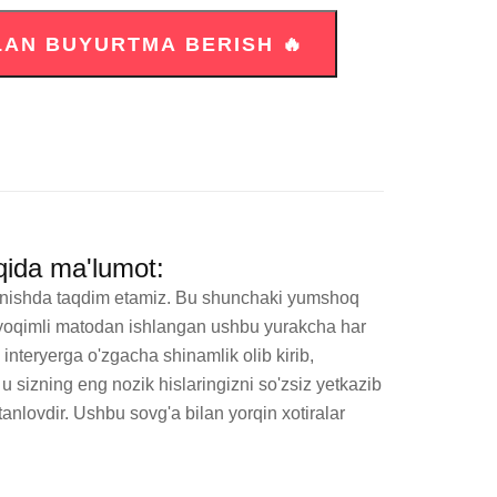
qida ma'lumot:
'rinishda taqdim etamiz. Bu shunchaki yumshoq 
a yoqimli matodan ishlangan ushbu yurakcha har 
 interyerga o'zgacha shinamlik olib kirib, 
 sizning eng nozik hislaringizni so'zsiz yetkazib 
nlovdir. Ushbu sovg'a bilan yorqin xotiralar 