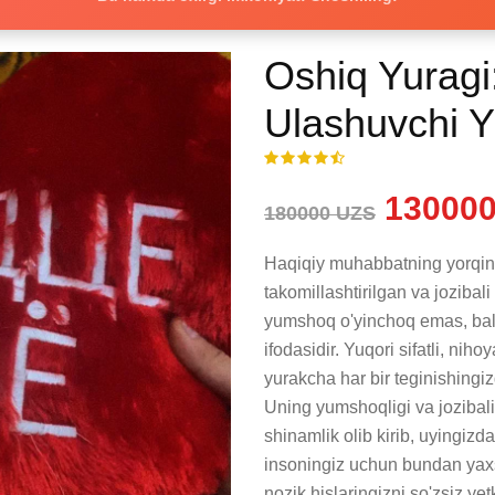
Oshiq Yuragi
Ulashuvchi 
130000
180000 UZS
Haqiqiy muhabbatning yorqin 
takomillashtirilgan va jozibal
yumshoq o'yinchoq emas, balki
ifodasidir. Yuqori sifatli, ni
yurakcha har bir teginishingizd
Uning yumshoqligi va jozibali
shinamlik olib kirib, uyingizda
insoningiz uchun bundan yaxs
nozik hislaringizni so'zsiz ye