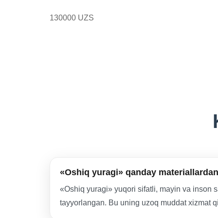
130000 UZS
«Oshiq yuragi» qanday materiallarda
«Oshiq yuragi» yuqori sifatli, mayin va inson 
tayyorlangan. Bu uning uzoq muddat xizmat qil