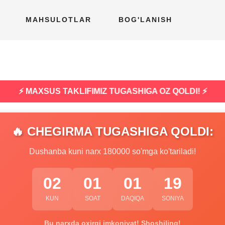
MAHSULOTLAR
BOG'LANISH
⚡ MAXSUS TAKLIFIMIZ TUGASHIGA OZ QOLDI! ⚡
🔥 CHEGIRMA TUGASHIGA QOLDI:
Dushanba kuni narx 180000 so'mga ko'tariladi!
02
01
01
18
KUN
SOAT
DAQIQA
SONIYA
Bu narxda oxirgi imkoniyat! Shoshiling!