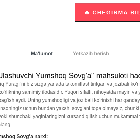
Ma'lumot
Yetkazib berish
 Ulashuvchi Yumshoq Sovg'a" mahsuloti ha
 Yuragi”ni biz sizga yanada takomillashtirilgan va jozibali ko
o'rlikning samimiy ifodasidir. Yuqori sifatli, nihoyatda mayin v
 bag'ishlaydi. Uning yumshoqligi va jozibali ko'rinishi har qanday
i insoningiz uchun bundan yaxshi sovg'ani topa olmaysiz, chunki u
yoki shunchaki yaqinlaringizni xursand qilish uchun mukammal ta
mlang.
umshoq Sovg'a narxi: