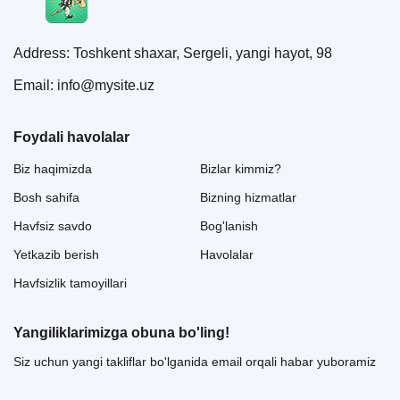
Address: Toshkent shaxar, Sergeli, yangi hayot, 98
Email: info@mysite.uz
Foydali havolalar
Biz haqimizda
Bizlar kimmiz?
Bosh sahifa
Bizning hizmatlar
Havfsiz savdo
Bog'lanish
Yetkazib berish
Havolalar
Havfsizlik tamoyillari
Yangiliklarimizga obuna bo'ling!
Siz uchun yangi takliflar bo'lganida email orqali habar yuboramiz