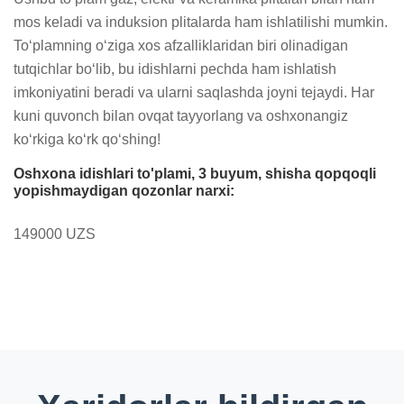
mos keladi va induksion plitalarda ham ishlatilishi mumkin. 
To‘plamning o‘ziga xos afzalliklaridan biri olinadigan 
tutqichlar bo‘lib, bu idishlarni pechda ham ishlatish 
imkoniyatini beradi va ularni saqlashda joyni tejaydi. Har 
kuni quvonch bilan ovqat tayyorlang va oshxonangiz 
ko‘rkiga ko‘rk qo‘shing!
Oshxona idishlari to'plami, 3 buyum, shisha qopqoqli
yopishmaydigan qozonlar narxi:
149000 UZS