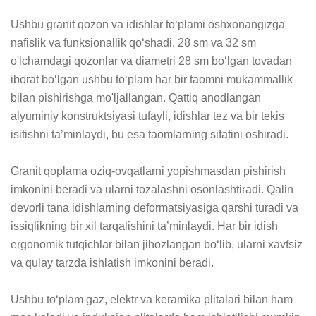
Ushbu granit qozon va idishlar to‘plami oshxonangizga 
nafislik va funksionallik qo‘shadi. 28 sm va 32 sm 
o'lchamdagi qozonlar va diametri 28 sm bo‘lgan tovadan 
iborat bo‘lgan ushbu to‘plam har bir taomni mukammallik 
bilan pishirishga mo'ljallangan. Qattiq anodlangan 
alyuminiy konstruktsiyasi tufayli, idishlar tez va bir tekis 
isitishni ta’minlaydi, bu esa taomlarning sifatini oshiradi. 

Granit qoplama oziq-ovqatlarni yopishmasdan pishirish 
imkonini beradi va ularni tozalashni osonlashtiradi. Qalin 
devorli tana idishlarning deformatsiyasiga qarshi turadi va 
issiqlikning bir xil tarqalishini ta’minlaydi. Har bir idish 
ergonomik tutqichlar bilan jihozlangan bo‘lib, ularni xavfsiz 
va qulay tarzda ishlatish imkonini beradi. 

Ushbu to‘plam gaz, elektr va keramika plitalari bilan ham 