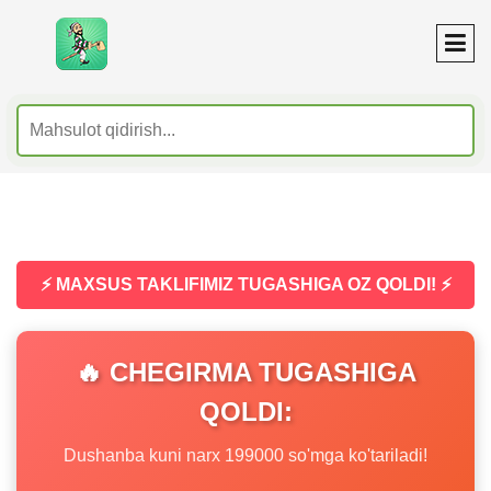
⚡ MAXSUS TAKLIFIMIZ TUGASHIGA OZ QOLDI! ⚡
🔥 CHEGIRMA TUGASHIGA
QOLDI:
Dushanba kuni narx 199000 so'mga ko'tariladi!