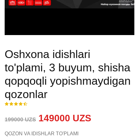
Oshxona idishlari
to'plami, 3 buyum, shisha
qopqoqli yopishmaydigan
qozonlar
149000 UZS
199000 UZS
QOZON VA IDISHLAR TO'PLAMI
