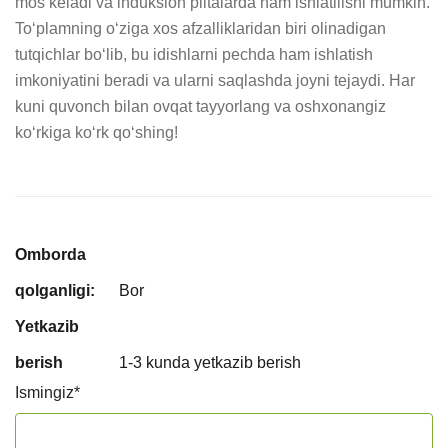
mos keladi va induksion plitalarda ham ishlatilishi mumkin. 
To‘plamning o‘ziga xos afzalliklaridan biri olinadigan 
tutqichlar bo‘lib, bu idishlarni pechda ham ishlatish 
imkoniyatini beradi va ularni saqlashda joyni tejaydi. Har 
kuni quvonch bilan ovqat tayyorlang va oshxonangiz 
ko‘rkiga ko‘rk qo‘shing!
Omborda
qolganligi:
Bor
Yetkazib
berish
1-3 kunda yetkazib berish
Ismingiz
*