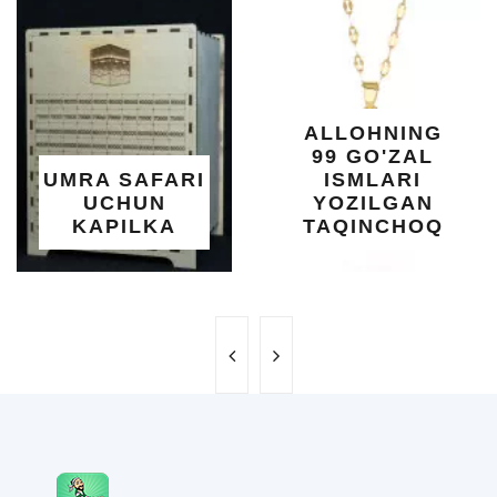
KU
DARA
SHIF
YELIM
XOT
ALLOHNING
UM
99 GO'ZAL
SALO
 SAFARI
ISMLARI
UC
HUN
YOZILGAN
BE
PILKA
TAQINCHOQ
NE