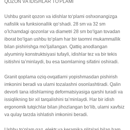
QOZON VA IDISHLAR TO'PLAMI

Ushbu granit qozon va idishlar to‘plami oshxonangizga 
nafislik va funksionallik qo‘shadi. 28 sm va 32 sm 
o'lchamdagi qozonlar va diametri 28 sm bo‘lgan tovadan 
iborat bo‘lgan ushbu to‘plam har bir taomni mukammallik 
bilan pishirishga mo'ljallangan. Qattiq anodlangan 
alyuminiy konstruktsiyasi tufayli, idishlar tez va bir tekis 
isitishni ta’minlaydi, bu esa taomlarning sifatini oshiradi. 

Granit qoplama oziq-ovqatlarni yopishmasdan pishirish 
imkonini beradi va ularni tozalashni osonlashtiradi. Qalin 
devorli tana idishlarning deformatsiyasiga qarshi turadi va 
issiqlikning bir xil tarqalishini ta’minlaydi. Har bir idish 
ergonomik tutqichlar bilan jihozlangan bo‘lib, ularni xavfsiz 
va qulay tarzda ishlatish imkonini beradi. 

Ushbu to‘plam gaz, elektr va keramika plitalari bilan ham 