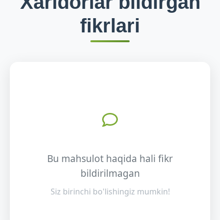
Xaridorlar bildirgan
fikrlari
Bu mahsulot haqida hali fikr
bildirilmagan
Siz birinchi bo'lishingiz mumkin!