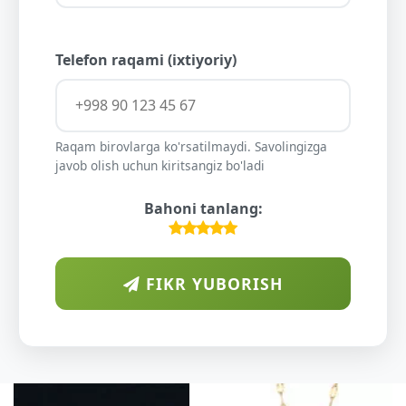
Telefon raqami (ixtiyoriy)
Raqam birovlarga ko'rsatilmaydi. Savolingizga
javob olish uchun kiritsangiz bo'ladi
Bahoni tanlang:
FIKR YUBORISH
A
DIY
O'S