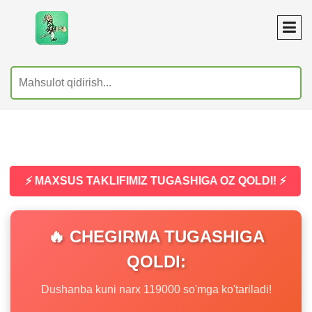
⚡ MAXSUS TAKLIFIMIZ TUGASHIGA OZ QOLDI! ⚡
🔥 CHEGIRMA TUGASHIGA
QOLDI:
Dushanba kuni narx 119000 so'mga ko'tariladi!