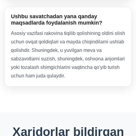
Ushbu savatchadan yana qanday
maqsadlarda foydalanish mumkin?
Asosiy vazifasi rakovina tiqilib qolishining oldini olish
uchun ovqat qoldiqlari va mayda chiqindilarni ushlab
qolishdir. Shuningdek, u yuvilgan meva va
sabzavotlarni suzish, shuningdek, oshxona anjomlari
yoki tozalash shimgichlarini vaqtincha qo'yib turish
uchun ham juda qulaydir.
Xaridorlar bildirgan