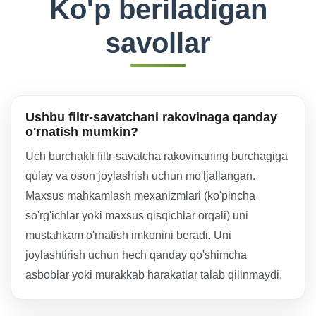
Ko'p beriladigan
savollar
Ushbu filtr-savatchani rakovinaga qanday
o'rnatish mumkin?
Uch burchakli filtr-savatcha rakovinaning burchagiga
qulay va oson joylashish uchun mo'ljallangan.
Maxsus mahkamlash mexanizmlari (ko'pincha
so'rg'ichlar yoki maxsus qisqichlar orqali) uni
mustahkam o'rnatish imkonini beradi. Uni
joylashtirish uchun hech qanday qo'shimcha
asboblar yoki murakkab harakatlar talab qilinmaydi.