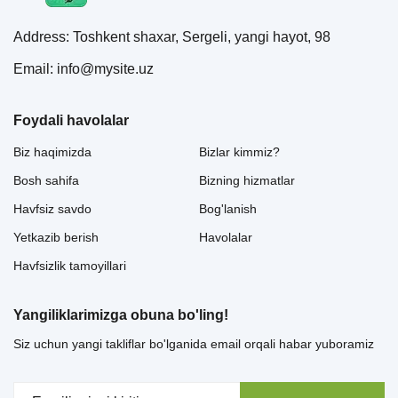
Address: Toshkent shaxar, Sergeli, yangi hayot, 98
Email: info@mysite.uz
Foydali havolalar
Biz haqimizda
Bizlar kimmiz?
Bosh sahifa
Bizning hizmatlar
Havfsiz savdo
Bog'lanish
Yetkazib berish
Havolalar
Havfsizlik tamoyillari
Yangiliklarimizga obuna bo'ling!
Siz uchun yangi takliflar bo'lganida email orqali habar yuboramiz