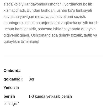
sizga ko'p yillar davomida ishonchli yordamchi bo'lib 
xizmat qiladi. Bundan tashqari, ushbu ko'p funksiyali 
savatcha yuvilgan meva va sabzavotlarni suzish, 
shuningdek, oshxona anjomlarini vaqtincha qo'yib turish 
uchun ham idealdir, oshxona ishlarini yanada qulay va 
gigiyenik qiladi. Oshxonangizda doimiy tozalik, tartib va 
qulaylikni ta'minlang!
Omborda
qolganligi:
Bor
Yetkazib
berish
1-3 kunda yetkazib berish
Ismingiz
*