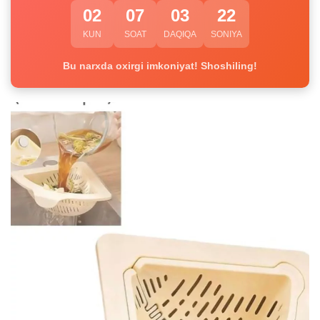
02
07
03
22
KUN
SOAT
DAQIQA
SONIYA
Bu narxda oxirgi imkoniyat! Shoshiling!