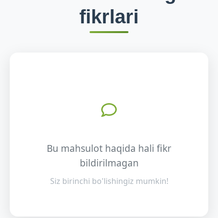
fikrlari
Bu mahsulot haqida hali fikr
bildirilmagan
Siz birinchi bo'lishingiz mumkin!