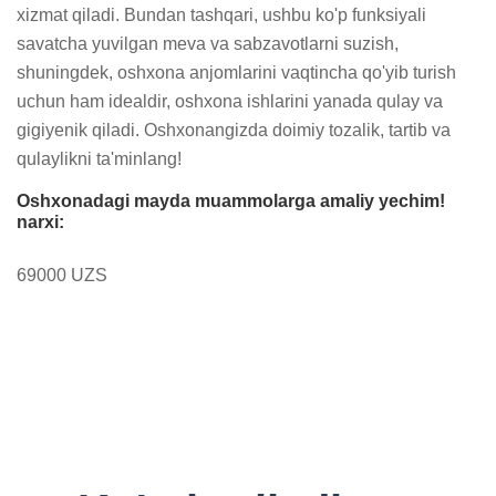
xizmat qiladi. Bundan tashqari, ushbu ko'p funksiyali 
savatcha yuvilgan meva va sabzavotlarni suzish, 
shuningdek, oshxona anjomlarini vaqtincha qo'yib turish 
uchun ham idealdir, oshxona ishlarini yanada qulay va 
gigiyenik qiladi. Oshxonangizda doimiy tozalik, tartib va 
qulaylikni ta'minlang!
Oshxonadagi mayda muammolarga amaliy yechim!
narxi:
69000 UZS