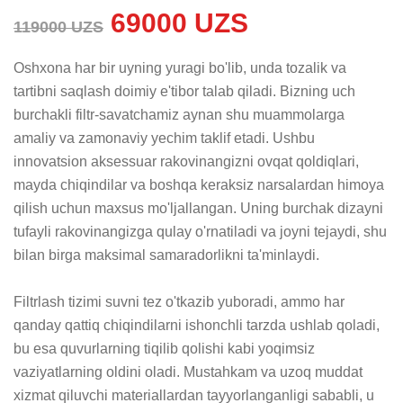
69000 UZS
119000 UZS
Oshxona har bir uyning yuragi bo'lib, unda tozalik va 
tartibni saqlash doimiy e'tibor talab qiladi. Bizning uch 
burchakli filtr-savatchamiz aynan shu muammolarga 
amaliy va zamonaviy yechim taklif etadi. Ushbu 
innovatsion aksessuar rakovinangizni ovqat qoldiqlari, 
mayda chiqindilar va boshqa keraksiz narsalardan himoya 
qilish uchun maxsus mo'ljallangan. Uning burchak dizayni 
tufayli rakovinangizga qulay o'rnatiladi va joyni tejaydi, shu 
bilan birga maksimal samaradorlikni ta'minlaydi.

Filtrlash tizimi suvni tez o'tkazib yuboradi, ammo har 
qanday qattiq chiqindilarni ishonchli tarzda ushlab qoladi, 
bu esa quvurlarning tiqilib qolishi kabi yoqimsiz 
vaziyatlarning oldini oladi. Mustahkam va uzoq muddat 
xizmat qiluvchi materiallardan tayyorlanganligi sababli, u 