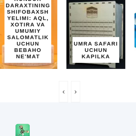
INTEX EASY
SET BASSEYN
| 183X51 SM |
OSON
O'RNATILUVCHI
UMRA SAFARI
YOZGI
UCHUN
SALQINLIK VA
KAPILKA
MAROQ