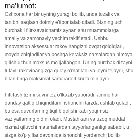
ma'lumot:
Oshxona har bir uyning yuragi bo'lib, unda tozalik va 
tartibni saqlash doimiy e'tibor talab qiladi. Bizning uch 
burchakli filtr-savatchamiz aynan shu muammolarga 
amaliy va zamonaviy yechim taklif etadi. Ushbu 
innovatsion aksessuar rakovinangizni ovqat qoldiqlari, 
mayda chiqindilar va boshqa keraksiz narsalardan himoya 
qilish uchun maxsus mo'ljallangan. Uning burchak dizayni 
tufayli rakovinangizga qulay o'rnatiladi va joyni tejaydi, shu 
bilan birga maksimal samaradorlikni ta'minlaydi.

Filtrlash tizimi suvni tez o'tkazib yuboradi, ammo har 
qanday qattiq chiqindilarni ishonchli tarzda ushlab qoladi, 
bu esa quvurlarning tiqilib qolishi kabi yoqimsiz 
vaziyatlarning oldini oladi. Mustahkam va uzoq muddat 
xizmat qiluvchi materiallardan tayyorlanganligi sababli, u 
sizga ko'p yillar davomida ishonchli yordamchi bo'lib 