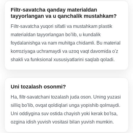
Filtr-savatcha qanday materialdan
tayyorlangan va u qanchalik mustahkam?
Filtr-savatcha yuqori sifatli va mustahkam plastik
materialdan tayyorlangan bo'lib, u kundalik
foydalanishga va nam muhitga chidamli. Bu material
korroziyaga uchramaydi va uzoq vaqt davomida o'z
shakli va funksional xususiyatlarini saqlab qoladi.
Uni tozalash osonmi?
Ha, filtr-savatchani tozalash juda oson. Uning yuzasi
silliq bo'lib, ovqat qoldiqlari unga yopishib qolmaydi.
Uni oddiygina suv ostida chayish yoki kerak bo'lsa,
ozgina idish yuvish vositasi bilan yuvish mumkin.