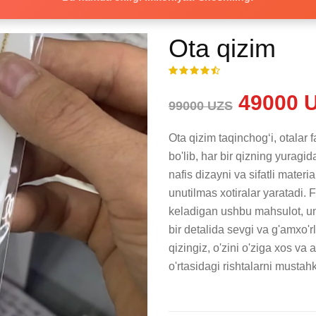
Ota qizim
49000 
99000 UZS
Ota qizim taqinchogʻi, otalar
bo'lib, har bir qizning yuragid
nafis dizayni va sifatli material
unutilmas xotiralar yaratadi. 
keladigan ushbu mahsulot, uni
bir detalida sevgi va g'amxo'
qizingiz, o'zini o'ziga xos va 
o'rtasidagi rishtalarni musta