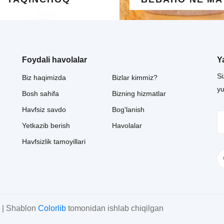
Foydali havolalar
Y
Si
Biz haqimizda
Bizlar kimmiz?
y
Bosh sahifa
Bizning hizmatlar
Havfsiz savdo
Bog'lanish
Yetkazib berish
Havolalar
Havfsizlik tamoyillari
 | Shablon
Colorlib
tomonidan ishlab chiqilgan