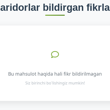
aridorlar bildirgan fikrla
Bu mahsulot haqida hali fikr bildirilmagan
Siz birinchi bo'lishingiz mumkin!