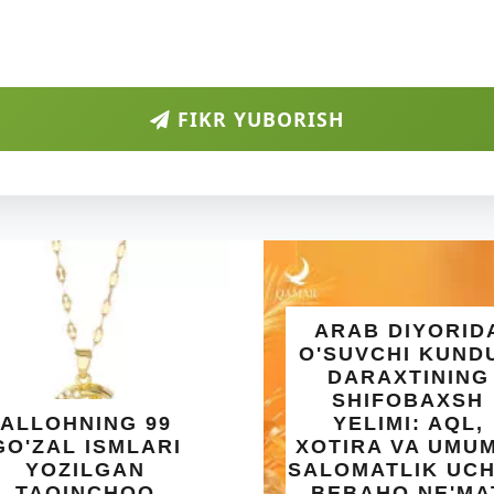
FIKR YUBORISH
ARAB DIYORIDA
O'SUVCHI KUNDUR
DARAXTINING
SHIFOBAXSH
OHNING 99
YELIMI: AQL,
AL ISMLARI
XOTIRA VA UMUMIY
OZILGAN
SALOMATLIK UCHUN
QINCHOQ
BEBAHO NE'MAT