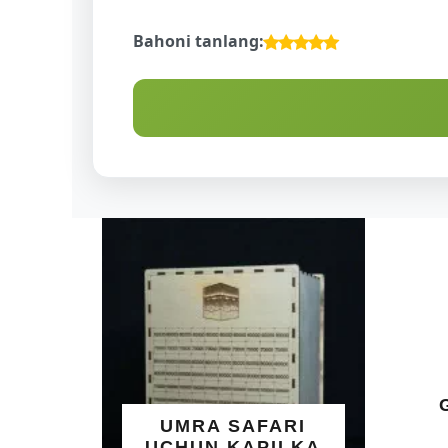
Bahoni tanlang:
ALL
GO'Z
N
UMRA SAFARI
Y
UCHUN KAPILKA
TA