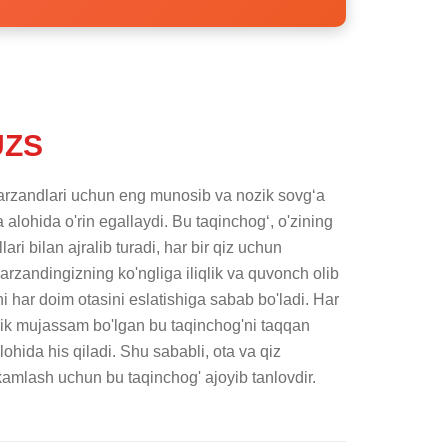
UZS
 farzandlari uchun eng munosib va nozik sovgʻa 
a alohida o'rin egallaydi. Bu taqinchogʻ, o'zining 
lari bilan ajralib turadi, har bir qiz uchun 
Farzandingizning ko'ngliga iliqlik va quvonch olib 
 har doim otasini eslatishiga sabab bo'ladi. Har 
rlik mujassam bo'lgan bu taqinchog'ni taqqan 
alohida his qiladi. Shu sababli, ota va qiz 
hkamlash uchun bu taqinchog' ajoyib tanlovdir.