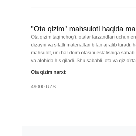
"Ota qizim" mahsuloti haqida ma
Ota qizim taqinchogʻi, otalar farzandlari uchun en
dizayni va sifatli materiallari bilan ajralib turad
mahsulot, uni har doim otasini eslatishiga sabab b
va alohida his qiladi. Shu sababli, ota va qiz o'r
Ota qizim narxi:
49000 UZS