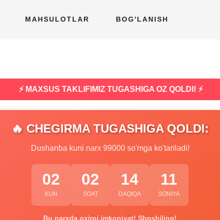
MAHSULOTLAR
BOG'LANISH
⚡ MAXSUS TAKLIFIMIZ TUGASHIGA OZ QOLDI! ⚡
🔥 CHEGIRMA TUGASHIGA QOLDI:
Dushanba kuni narx 99000 so'mga ko'tariladi!
02
02
14
10
KUN
SOAT
DAQIQA
SONIYA
Bu narxda oxirgi imkoniyat! Shoshiling!