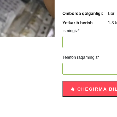
Omborda qolganligi:
Bor
Yetkazib berish
1-3 
Ismingiz
*
Telefon raqamingiz
*