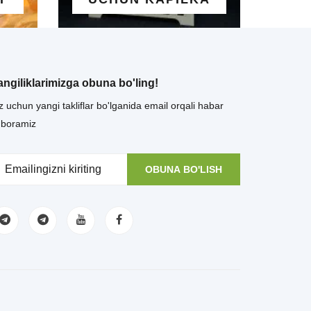
angiliklarimizga obuna bo'ling!
z uchun yangi takliflar bo'lganida email orqali habar
uboramiz
OBUNA BO'LISH