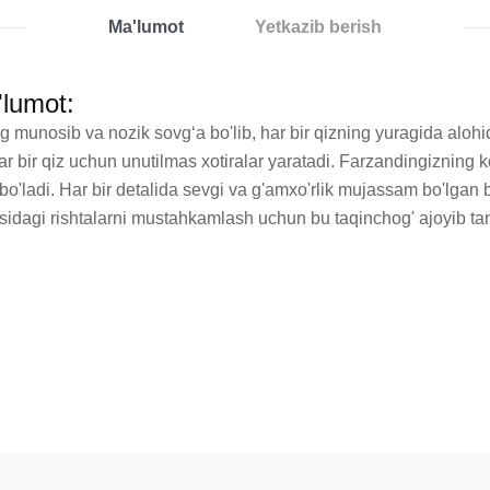
Ma'lumot
Yetkazib berish
'lumot:
g munosib va nozik sovgʻa bo'lib, har bir qizning yuragida alohida
i, har bir qiz uchun unutilmas xotiralar yaratadi. Farzandingizning 
o'ladi. Har bir detalida sevgi va g'amxo'rlik mujassam bo'lgan bu
tasidagi rishtalarni mustahkamlash uchun bu taqinchog' ajoyib tan