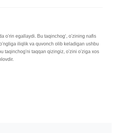
 o'rin egallaydi. Bu taqinchogʻ, o'zining nafis 
ko'ngliga iliqlik va quvonch olib keladigan ushbu 
 taqinchog'ni taqqan qizingiz, o'zini o'ziga xos 
lovdir.