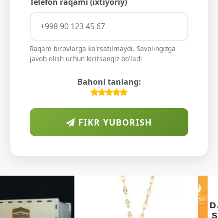
Telefon raqami (ixtiyoriy)
Raqam birovlarga ko'rsatilmaydi. Savolingizga
javob olish uchun kiritsangiz bo'ladi
Bahoni tanlang:
FIKR YUBORISH
ARAB
DIYORIDA
O'SUVCHI
KUNDUR
DARAXTINING
SHIFOBAXSH