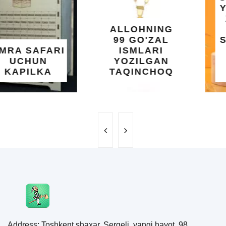
YELIMI: AQL,
XOTIRA VA
ALLOHNING
UMUMIY
99 GO'ZAL
SALOMATLIK
ISMLARI
UCHUN
YOZILGAN
BEBAHO
TAQINCHOQ
NE'MAT
Address: Toshkent shaxar, Sergeli, yangi hayot, 98