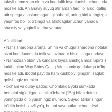
tufayli namozdan oldin va kundalik foydalanish uchun juda 
mos keladi. An'anaviy suyuq atirlardan farqli o'laroq, qattiq 
atir spirtga asoslanmaganligi sababli, uning hidi teringizga 
yaqinroq bo'lib, o'zingiz va atrofdagilar uchun yanada 
shaxsiy va yoqimli tajriba yaratadi.

Afzalliklari:

• Nafis sharqona aroma: Shirin va chuqur sharqona notalar 
sizni kun davomida tetik va jozibador his qilishga undaydi.

• Namozdan oldin va kundalik foydalanishga mos: Spirtsiz 
tarkibi bilan Way Shiny Qattiq Atir islomiy qoidalarga to'liq 
mos keladi, ibodat paytida ham xushbo'yligingizni saqlab 
qolishingiz mumkin.

• Ixcham va qulay qadoq: Cho‘ntakda yoki sumkada 
bemalol sig‘adigan kichik o‘lchami (15g) bilan doimo 
yoningizda olib yurishingiz mumkin. Suyuq atirlar singari 
to'kilib ketish xavfi yo'q, bu uni sayohatlar uchun ideal 