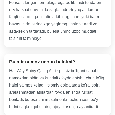
konsentrlangan formulaga ega bo'lib, hidi terida bir
necha soat davomida saqlanadi. Suyuq atirlardan
farqli o'laroq, qattiq atir tarkibidagi mum yoki balm
bazasi hidni teringizga yaqinroq ushlab turadi va
asta-sekin tarqatadi, bu esa uning uzoq muddatli
ta'sirini ta'minlaydi.
Bu atir namoz uchun halolmi?
Ha, Way Shiny Qattiq Atiri spirtsiz bo'lgani sababli,
namozdan oldin va kundalik foydalanish uchun to'liq
halol va mos keladi. Islomiy qoidalarga ko'ra, spirt
aralashmagan atirlardan foydalanishga ruxsat
beriladi, bu esa uni musulmonlar uchun xushbo'y
hidni saqlab qolishning ajoyib usuliga aylantiradi.