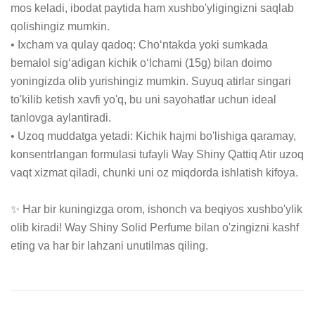
mos keladi, ibodat paytida ham xushbo'yligingizni saqlab 
qolishingiz mumkin.

• Ixcham va qulay qadoq: Cho‘ntakda yoki sumkada 
bemalol sig‘adigan kichik o‘lchami (15g) bilan doimo 
yoningizda olib yurishingiz mumkin. Suyuq atirlar singari 
to'kilib ketish xavfi yo'q, bu uni sayohatlar uchun ideal 
tanlovga aylantiradi.

• Uzoq muddatga yetadi: Kichik hajmi bo'lishiga qaramay, 
konsentrlangan formulasi tufayli Way Shiny Qattiq Atir uzoq 
vaqt xizmat qiladi, chunki uni oz miqdorda ishlatish kifoya.

✨ Har bir kuningizga orom, ishonch va beqiyos xushbo'ylik 
olib kiradi! Way Shiny Solid Perfume bilan o'zingizni kashf 
eting va har bir lahzani unutilmas qiling.