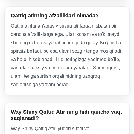
Qattiq atirning afzalliklari nimada?
Qattiq atirlar an'anaviy suyuq atirlarga nisbatan bir
qancha afzalliklarga ega. Ular ixcham va to'kilmaydi,
shuning uchun sayohat uchun juda qulay. Ko'pincha
spirtsiz bo'ladi, bu esa ularni sezgir teriga mos qiladi
va halol hisoblanadi. Hidi teringizga yaqinroq bo'lib,
yanada shaxsiy va intim aura yaratadi. Shuningdek,
ularni teriga surtish orqali hidning uzoqroq
saqlanishiga yordam beradi.
Way Shiny Qattiq Atirining hidi qancha vaqt
saqlanadi?
Way Shiny Qattiq Atiri yuqori sifatli va