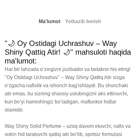
Ma'lumot
Yetkazib berish
"🌙 Oy Ostidagi Uchrashuv – Way
Shiny Qattiq Atir! 🌙" mahsuloti haqida
ma'lumot:
Har bir lahzada o‘zingizni jozibador va betakror his eting! 
"Oy Ostidagi Uchrashuv" – Way Shiny Qattiq Atir sizga 
o‘zgacha nafislik va ishonch bag‘ishlaydi. Bu shunchaki 
atir emas, bu sizning shaxsiy uslubingizni aks ettiruvchi, 
kun bo‘yi hamrohingiz bo‘ladigan, maftunkor hidlar 
olamidir.

Way Shiny Solid Perfume – uzoq davom etuvchi, nafis va 
sokin hid taratuvchi qattiq atir bo‘lib, spirtsiz formulasi 