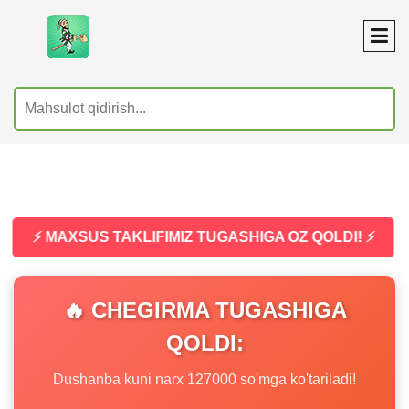
⚡ MAXSUS TAKLIFIMIZ TUGASHIGA OZ QOLDI! ⚡
🔥 CHEGIRMA TUGASHIGA
QOLDI:
Dushanba kuni narx 127000 so'mga ko'tariladi!