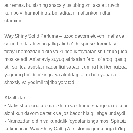
atir emas, bu sizning shaxsiy uslubingizni aks ettiruvchi, 
kun bo‘yi hamrohingiz bo‘ladigan, maftunkor hidlar 
olamidir.

Way Shiny Solid Perfume – uzoq davom etuvchi, nafis va 
sokin hid taratuvchi qattiq atir bo‘lib, spirtsiz formulasi 
tufayli namozdan oldin va kundalik foydalanish uchun juda 
mos keladi. An'anaviy suyuq atirlardan farqli o'laroq, qattiq 
atir spirtga asoslanmaganligi sababli, uning hidi teringizga 
yaqinroq bo'lib, o'zingiz va atrofdagilar uchun yanada 
shaxsiy va yoqimli tajriba yaratadi.

Afzalliklari:

• Nafis sharqona aroma: Shirin va chuqur sharqona notalar 
sizni kun davomida tetik va jozibador his qilishga undaydi.

• Namozdan oldin va kundalik foydalanishga mos: Spirtsiz 
tarkibi bilan Way Shiny Qattiq Atir islomiy qoidalarga to'liq 