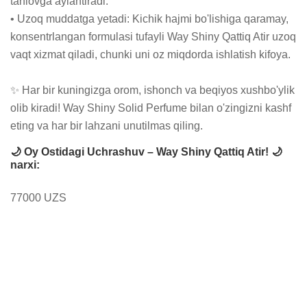
tanlovga aylantiradi.

• Uzoq muddatga yetadi: Kichik hajmi bo'lishiga qaramay, 
konsentrlangan formulasi tufayli Way Shiny Qattiq Atir uzoq 
vaqt xizmat qiladi, chunki uni oz miqdorda ishlatish kifoya.

✨ Har bir kuningizga orom, ishonch va beqiyos xushbo'ylik 
olib kiradi! Way Shiny Solid Perfume bilan o'zingizni kashf 
eting va har bir lahzani unutilmas qiling.
🌙 Oy Ostidagi Uchrashuv – Way Shiny Qattiq Atir! 🌙
narxi:
77000 UZS