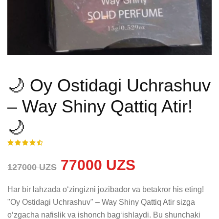
🌙 Oy Ostidagi Uchrashuv
– Way Shiny Qattiq Atir!
🌙
77000 UZS
127000 UZS
Har bir lahzada o‘zingizni jozibador va betakror his eting! 
"Oy Ostidagi Uchrashuv" – Way Shiny Qattiq Atir sizga 
o‘zgacha nafislik va ishonch bag‘ishlaydi. Bu shunchaki 