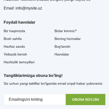
Email: info@mysite.uz
Foydali havolalar
Biz haqimizda
Bizlar kimmiz?
Bosh sahifa
Bizning hizmatlar
Havfsiz savdo
Bog'lanish
Yetkazib berish
Havolalar
Havfsizlik tamoyillari
Yangiliklarimizga obuna bo'ling!
Siz uchun yangi takliflar bo'lganida email orqali habar yuboramiz
OBUNA BO'LISH