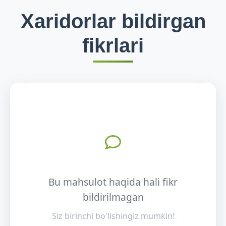
Xaridorlar bildirgan
fikrlari
Bu mahsulot haqida hali fikr
bildirilmagan
Siz birinchi bo'lishingiz mumkin!