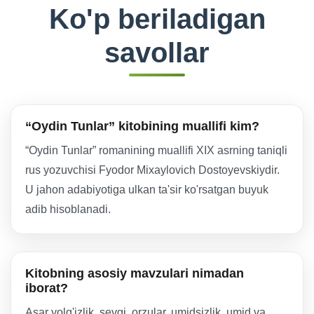
Ko'p beriladigan
savollar
“Oydin Tunlar” kitobining muallifi kim?
“Oydin Tunlar” romanining muallifi XIX asrning taniqli
rus yozuvchisi Fyodor Mixaylovich Dostoyevskiydir.
U jahon adabiyotiga ulkan ta'sir ko'rsatgan buyuk
adib hisoblanadi.
Kitobning asosiy mavzulari nimadan
iborat?
Asar yolg'izlik, sevgi, orzular, umidsizlik, umid va