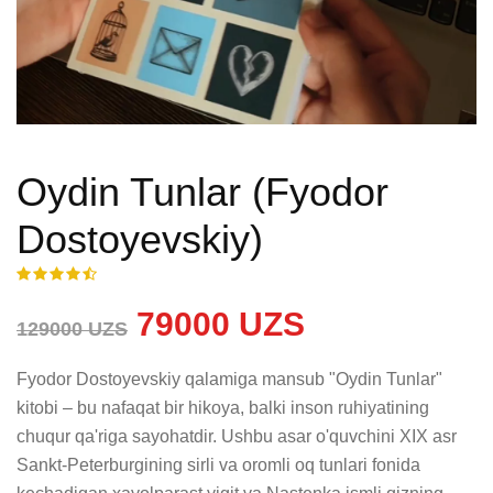
Oydin Tunlar (Fyodor
Dostoyevskiy)
79000 UZS
129000 UZS
Fyodor Dostoyevskiy qalamiga mansub "Oydin Tunlar" 
kitobi – bu nafaqat bir hikoya, balki inson ruhiyatining 
chuqur qa'riga sayohatdir. Ushbu asar o'quvchini XIX asr 
Sankt-Peterburgining sirli va oromli oq tunlari fonida 