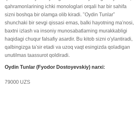
qahramonlarining ichki monologlari orqali har bir sahifa 
sizni boshqa bir olamga olib kiradi. "Oydin Tunlar" 
shunchaki bir sevgi qissasi emas, balki hayotning ma'nosi, 
baxtni izlash va insoniy munosabatlarning murakkabligi 
haqidagi chuqur falsafiy asardir. Bu kitob sizni o'ylantiradi, 
qalbingizga ta'sir etadi va uzoq vaqt esingizda qoladigan 
unutilmas taassurot qoldiradi.
Oydin Tunlar (Fyodor Dostoyevskiy) narxi:
79000 UZS