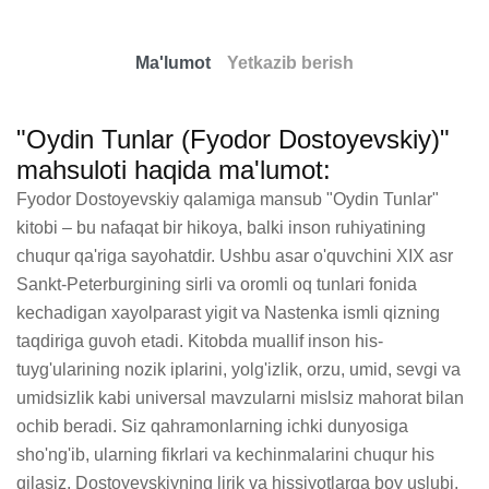
Ma'lumot
Yetkazib berish
"Oydin Tunlar (Fyodor Dostoyevskiy)"
mahsuloti haqida ma'lumot:
Fyodor Dostoyevskiy qalamiga mansub "Oydin Tunlar" 
kitobi – bu nafaqat bir hikoya, balki inson ruhiyatining 
chuqur qa'riga sayohatdir. Ushbu asar o'quvchini XIX asr 
Sankt-Peterburgining sirli va oromli oq tunlari fonida 
kechadigan xayolparast yigit va Nastenka ismli qizning 
taqdiriga guvoh etadi. Kitobda muallif inson his-
tuyg'ularining nozik iplarini, yolg'izlik, orzu, umid, sevgi va 
umidsizlik kabi universal mavzularni mislsiz mahorat bilan 
ochib beradi. Siz qahramonlarning ichki dunyosiga 
sho'ng'ib, ularning fikrlari va kechinmalarini chuqur his 
qilasiz. Dostoyevskiyning lirik va hissiyotlarga boy uslubi, 