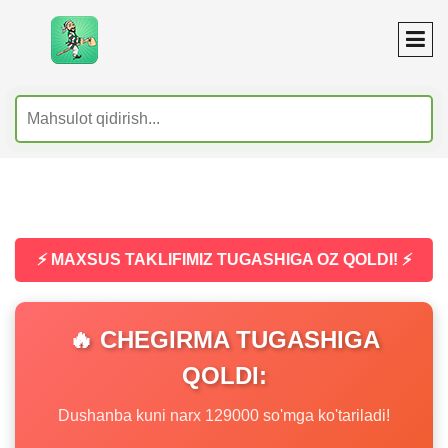
⚡ MAXSUS TAKLIFIMIZ TUGASHIGA OZ QOLDI! ⚡
🔥 CHEGIRMA TUGASHIGA
QOLDI:
Dushanba kuni narx 129000 so'mga ko'tariladi!