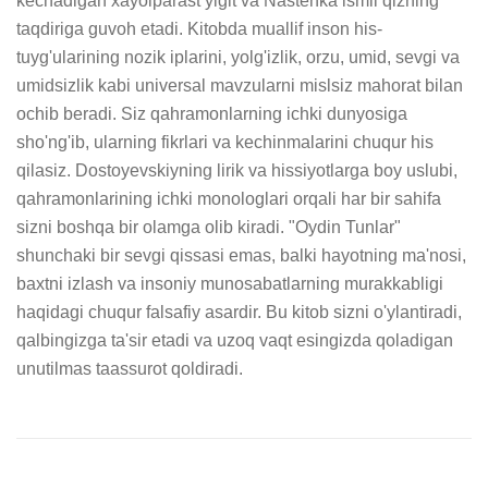
kechadigan xayolparast yigit va Nastenka ismli qizning 
taqdiriga guvoh etadi. Kitobda muallif inson his-
tuyg'ularining nozik iplarini, yolg'izlik, orzu, umid, sevgi va 
umidsizlik kabi universal mavzularni mislsiz mahorat bilan 
ochib beradi. Siz qahramonlarning ichki dunyosiga 
sho'ng'ib, ularning fikrlari va kechinmalarini chuqur his 
qilasiz. Dostoyevskiyning lirik va hissiyotlarga boy uslubi, 
qahramonlarining ichki monologlari orqali har bir sahifa 
sizni boshqa bir olamga olib kiradi. "Oydin Tunlar" 
shunchaki bir sevgi qissasi emas, balki hayotning ma'nosi, 
baxtni izlash va insoniy munosabatlarning murakkabligi 
haqidagi chuqur falsafiy asardir. Bu kitob sizni o'ylantiradi, 
qalbingizga ta'sir etadi va uzoq vaqt esingizda qoladigan 
unutilmas taassurot qoldiradi.