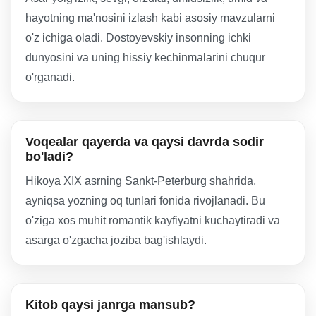
hayotning ma'nosini izlash kabi asosiy mavzularni
o'z ichiga oladi. Dostoyevskiy insonning ichki
dunyosini va uning hissiy kechinmalarini chuqur
o'rganadi.
Voqealar qayerda va qaysi davrda sodir
bo'ladi?
Hikoya XIX asrning Sankt-Peterburg shahrida,
ayniqsa yozning oq tunlari fonida rivojlanadi. Bu
o'ziga xos muhit romantik kayfiyatni kuchaytiradi va
asarga o'zgacha joziba bag'ishlaydi.
Kitob qaysi janrga mansub?