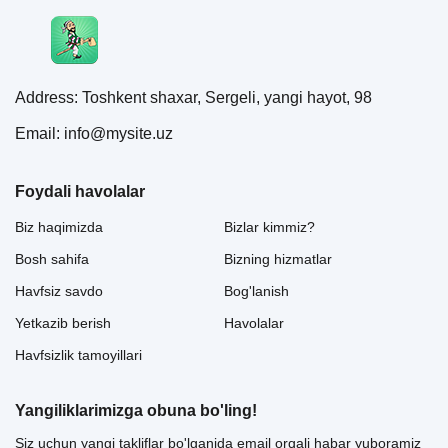
Address: Toshkent shaxar, Sergeli, yangi hayot, 98
Email: info@mysite.uz
Foydali havolalar
Biz haqimizda
Bizlar kimmiz?
Bosh sahifa
Bizning hizmatlar
Havfsiz savdo
Bog'lanish
Yetkazib berish
Havolalar
Havfsizlik tamoyillari
Yangiliklarimizga obuna bo'ling!
Siz uchun yangi takliflar bo'lganida email orqali habar yuboramiz