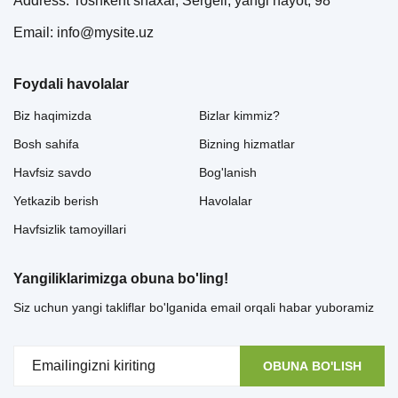
Address: Toshkent shaxar, Sergeli, yangi hayot, 98
Email: info@mysite.uz
Foydali havolalar
Biz haqimizda
Bizlar kimmiz?
Bosh sahifa
Bizning hizmatlar
Havfsiz savdo
Bog'lanish
Yetkazib berish
Havolalar
Havfsizlik tamoyillari
Yangiliklarimizga obuna bo'ling!
Siz uchun yangi takliflar bo'lganida email orqali habar yuboramiz
OBUNA BO'LISH