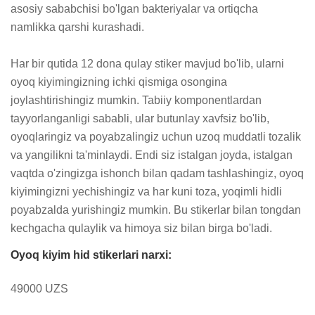
asosiy sababchisi bo'lgan bakteriyalar va ortiqcha 
namlikka qarshi kurashadi.

Har bir qutida 12 dona qulay stiker mavjud bo'lib, ularni 
oyoq kiyimingizning ichki qismiga osongina 
joylashtirishingiz mumkin. Tabiiy komponentlardan 
tayyorlanganligi sababli, ular butunlay xavfsiz bo'lib, 
oyoqlaringiz va poyabzalingiz uchun uzoq muddatli tozalik 
va yangilikni ta'minlaydi. Endi siz istalgan joyda, istalgan 
vaqtda o'zingizga ishonch bilan qadam tashlashingiz, oyoq 
kiyimingizni yechishingiz va har kuni toza, yoqimli hidli 
poyabzalda yurishingiz mumkin. Bu stikerlar bilan tongdan 
kechgacha qulaylik va himoya siz bilan birga bo'ladi.
Oyoq kiyim hid stikerlari narxi:
49000 UZS