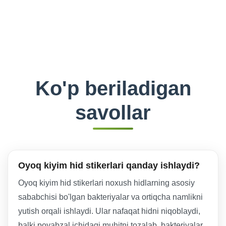
Ko'p beriladigan
savollar
Oyoq kiyim hid stikerlari qanday ishlaydi?
Oyoq kiyim hid stikerlari noxush hidlarning asosiy
sababchisi bo'lgan bakteriyalar va ortiqcha namlikni
yutish orqali ishlaydi. Ular nafaqat hidni niqoblaydi,
balki poyabzal ichidagi muhitni tozalab, bakteriyalar