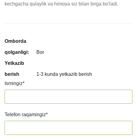
kechgacha qulaylik va himoya siz bilan birga bo'ladi.
Omborda
qolganligi:
Bor
Yetkazib
berish
1-3 kunda yetkazib berish
Ismingiz
*
Telefon raqamingiz
*