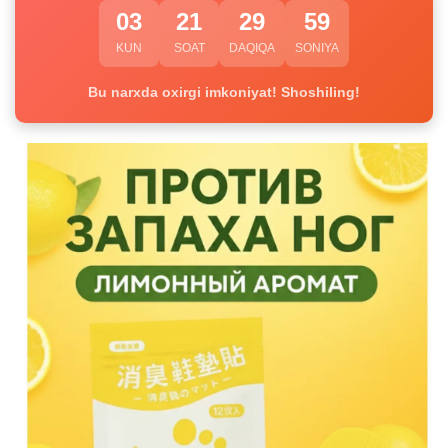
03
21
29
59
KUN
SOAT
DAQIQA
SONIYA
Bu narxda oxirgi imkoniyat! Shoshiling!