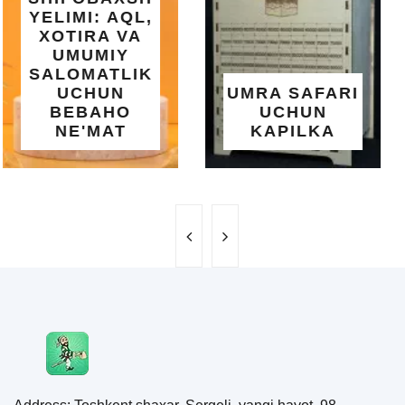
SET BASSEYN
| 183X51 SM |
OSON
O'RNATILUVCHI
UMRA SAFARI
YOZGI
UCHUN
SALQINLIK VA
KAPILKA
MAROQ