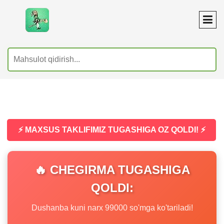
⚡ MAXSUS TAKLIFIMIZ TUGASHIGA OZ QOLDI! ⚡
🔥 CHEGIRMA TUGASHIGA
QOLDI:
Dushanba kuni narx 99000 so'mga ko'tariladi!