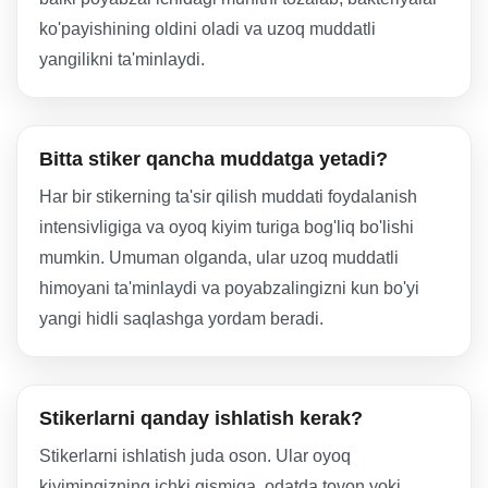
ko'payishining oldini oladi va uzoq muddatli
yangilikni ta'minlaydi.
Bitta stiker qancha muddatga yetadi?
Har bir stikerning ta'sir qilish muddati foydalanish
intensivligiga va oyoq kiyim turiga bog'liq bo'lishi
mumkin. Umuman olganda, ular uzoq muddatli
himoyani ta'minlaydi va poyabzalingizni kun bo'yi
yangi hidli saqlashga yordam beradi.
Stikerlarni qanday ishlatish kerak?
Stikerlarni ishlatish juda oson. Ular oyoq
kiyimingizning ichki qismiga, odatda tovon yoki