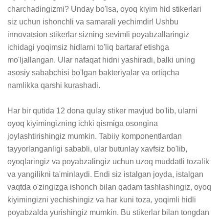
charchadingizmi? Unday bo'lsa, oyoq kiyim hid stikerlari 
siz uchun ishonchli va samarali yechimdir! Ushbu 
innovatsion stikerlar sizning sevimli poyabzallaringiz 
ichidagi yoqimsiz hidlarni to'liq bartaraf etishga 
mo'ljallangan. Ular nafaqat hidni yashiradi, balki uning 
asosiy sababchisi bo'lgan bakteriyalar va ortiqcha 
namlikka qarshi kurashadi.

Har bir qutida 12 dona qulay stiker mavjud bo'lib, ularni 
oyoq kiyimingizning ichki qismiga osongina 
joylashtirishingiz mumkin. Tabiiy komponentlardan 
tayyorlanganligi sababli, ular butunlay xavfsiz bo'lib, 
oyoqlaringiz va poyabzalingiz uchun uzoq muddatli tozalik 
va yangilikni ta'minlaydi. Endi siz istalgan joyda, istalgan 
vaqtda o'zingizga ishonch bilan qadam tashlashingiz, oyoq 
kiyimingizni yechishingiz va har kuni toza, yoqimli hidli 
poyabzalda yurishingiz mumkin. Bu stikerlar bilan tongdan 