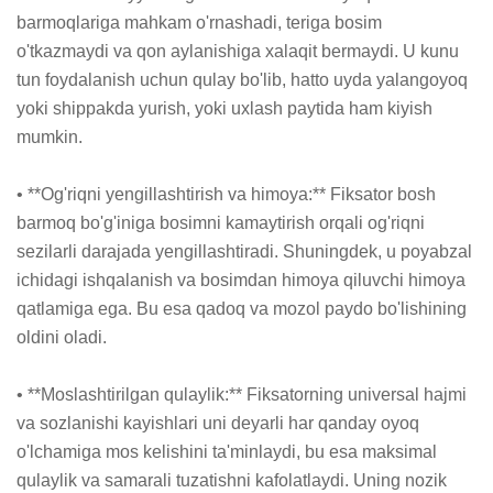
barmoqlariga mahkam o'rnashadi, teriga bosim 
o'tkazmaydi va qon aylanishiga xalaqit bermaydi. U kunu 
tun foydalanish uchun qulay bo'lib, hatto uyda yalangoyoq 
yoki shippakda yurish, yoki uxlash paytida ham kiyish 
mumkin.

• **Og'riqni yengillashtirish va himoya:** Fiksator bosh 
barmoq bo'g'iniga bosimni kamaytirish orqali og'riqni 
sezilarli darajada yengillashtiradi. Shuningdek, u poyabzal 
ichidagi ishqalanish va bosimdan himoya qiluvchi himoya 
qatlamiga ega. Bu esa qadoq va mozol paydo bo'lishining 
oldini oladi.

• **Moslashtirilgan qulaylik:** Fiksatorning universal hajmi 
va sozlanishi kayishlari uni deyarli har qanday oyoq 
o'lchamiga mos kelishini ta'minlaydi, bu esa maksimal 
qulaylik va samarali tuzatishni kafolatlaydi. Uning nozik 