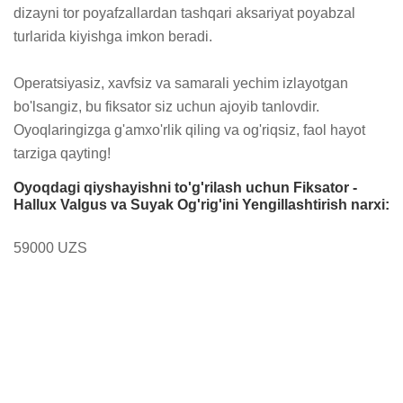
dizayni tor poyafzallardan tashqari aksariyat poyabzal 
turlarida kiyishga imkon beradi.

Operatsiyasiz, xavfsiz va samarali yechim izlayotgan 
bo'lsangiz, bu fiksator siz uchun ajoyib tanlovdir. 
Oyoqlaringizga g'amxo'rlik qiling va og'riqsiz, faol hayot 
tarziga qayting!
Oyoqdagi qiyshayishni to'g'rilash uchun Fiksator -
Hallux Valgus va Suyak Og'rig'ini Yengillashtirish narxi:
59000 UZS