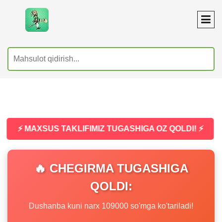
⚡ MAXSUS TAKLIFIMIZ TUGASHIGA OZ QOLDI! ⚡
🔥 CHEGIRMA TUGASHIGA
QOLDI:
Dushanba kuni narx 109000 so'mga ko'tariladi!