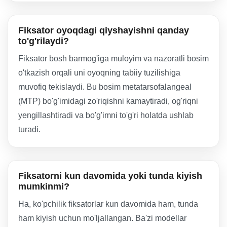
Fiksator oyoqdagi qiyshayishni qanday
to'g'rilaydi?
Fiksator bosh barmog'iga muloyim va nazoratli bosim
o'tkazish orqali uni oyoqning tabiiy tuzilishiga
muvofiq tekislaydi. Bu bosim metatarsofalangeal
(MTP) bo'g'imidagi zo'riqishni kamaytiradi, og'riqni
yengillashtiradi va bo'g'imni to'g'ri holatda ushlab
turadi.
Fiksatorni kun davomida yoki tunda kiyish
mumkinmi?
Ha, ko'pchilik fiksatorlar kun davomida ham, tunda
ham kiyish uchun mo'ljallangan. Ba'zi modellar