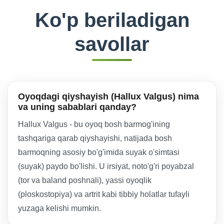
Ko'p beriladigan
savollar
Oyoqdagi qiyshayish (Hallux Valgus) nima
va uning sabablari qanday?
Hallux Valgus - bu oyoq bosh barmog'ining
tashqariga qarab qiyshayishi, natijada bosh
barmoqning asosiy bo'g'imida suyak o'simtasi
(suyak) paydo bo'lishi. U irsiyat, noto'g'ri poyabzal
(tor va baland poshnali), yassi oyoqlik
(ploskostopiya) va artrit kabi tibbiy holatlar tufayli
yuzaga kelishi mumkin.