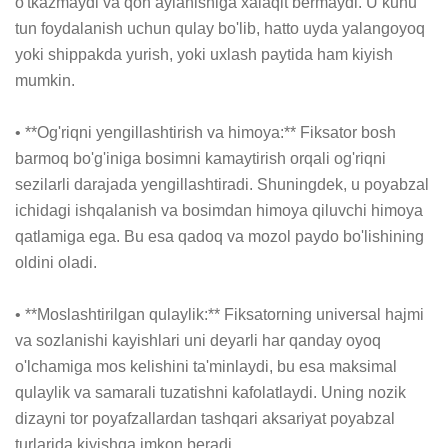
o'tkazmaydi va qon aylanishiga xalaqit bermaydi. U kunu 
tun foydalanish uchun qulay bo'lib, hatto uyda yalangoyoq 
yoki shippakda yurish, yoki uxlash paytida ham kiyish 
mumkin.

• **Og'riqni yengillashtirish va himoya:** Fiksator bosh 
barmoq bo'g'iniga bosimni kamaytirish orqali og'riqni 
sezilarli darajada yengillashtiradi. Shuningdek, u poyabzal 
ichidagi ishqalanish va bosimdan himoya qiluvchi himoya 
qatlamiga ega. Bu esa qadoq va mozol paydo bo'lishining 
oldini oladi.

• **Moslashtirilgan qulaylik:** Fiksatorning universal hajmi 
va sozlanishi kayishlari uni deyarli har qanday oyoq 
o'lchamiga mos kelishini ta'minlaydi, bu esa maksimal 
qulaylik va samarali tuzatishni kafolatlaydi. Uning nozik 
dizayni tor poyafzallardan tashqari aksariyat poyabzal 
turlarida kiyishga imkon beradi.
