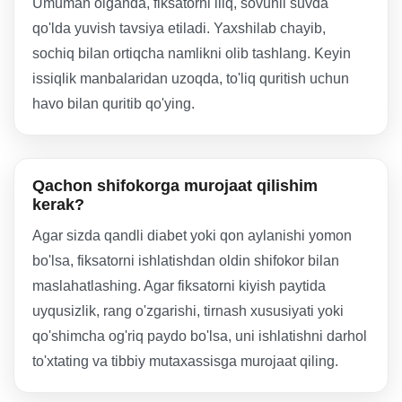
Umuman olganda, fiksatorni iliq, sovunli suvda
qo'lda yuvish tavsiya etiladi. Yaxshilab chayib,
sochiq bilan ortiqcha namlikni olib tashlang. Keyin
issiqlik manbalaridan uzoqda, to'liq quritish uchun
havo bilan quritib qo'ying.
Qachon shifokorga murojaat qilishim
kerak?
Agar sizda qandli diabet yoki qon aylanishi yomon
bo'lsa, fiksatorni ishlatishdan oldin shifokor bilan
maslahatlashing. Agar fiksatorni kiyish paytida
uyqusizlik, rang o'zgarishi, tirnash xususiyati yoki
qo'shimcha og'riq paydo bo'lsa, uni ishlatishni darhol
to'xtating va tibbiy mutaxassisga murojaat qiling.