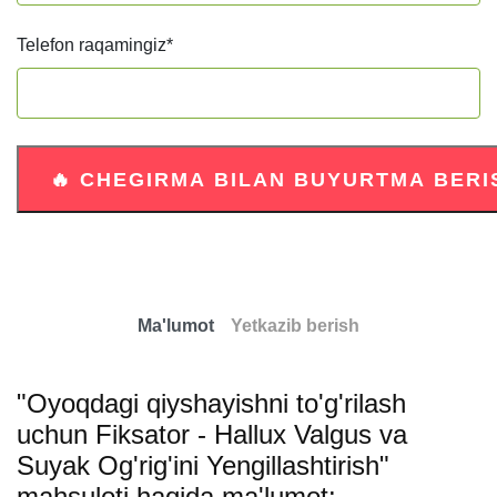
Telefon raqamingiz
*
Ma'lumot
Yetkazib berish
"Oyoqdagi qiyshayishni to'g'rilash
uchun Fiksator - Hallux Valgus va
Suyak Og'rig'ini Yengillashtirish"
mahsuloti haqida ma'lumot: