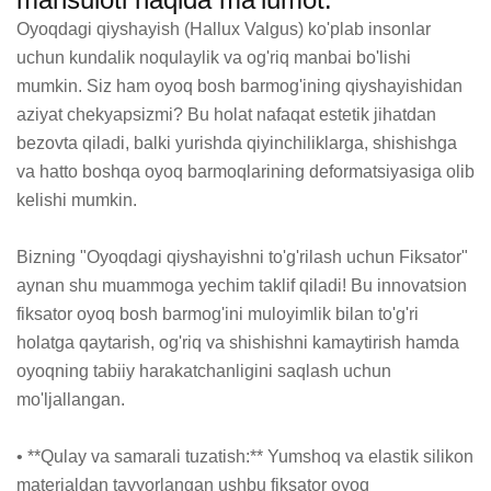
Oyoqdagi qiyshayish (Hallux Valgus) ko'plab insonlar 
uchun kundalik noqulaylik va og'riq manbai bo'lishi 
mumkin. Siz ham oyoq bosh barmog'ining qiyshayishidan 
aziyat chekyapsizmi? Bu holat nafaqat estetik jihatdan 
bezovta qiladi, balki yurishda qiyinchiliklarga, shishishga 
va hatto boshqa oyoq barmoqlarining deformatsiyasiga olib 
kelishi mumkin.

Bizning "Oyoqdagi qiyshayishni to'g'rilash uchun Fiksator" 
aynan shu muammoga yechim taklif qiladi! Bu innovatsion 
fiksator oyoq bosh barmog'ini muloyimlik bilan to'g'ri 
holatga qaytarish, og'riq va shishishni kamaytirish hamda 
oyoqning tabiiy harakatchanligini saqlash uchun 
mo'ljallangan.

• **Qulay va samarali tuzatish:** Yumshoq va elastik silikon 
materialdan tayyorlangan ushbu fiksator oyoq 