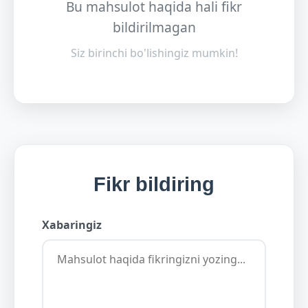
Bu mahsulot haqida hali fikr
bildirilmagan
Siz birinchi bo'lishingiz mumkin!
Fikr bildiring
Xabaringiz