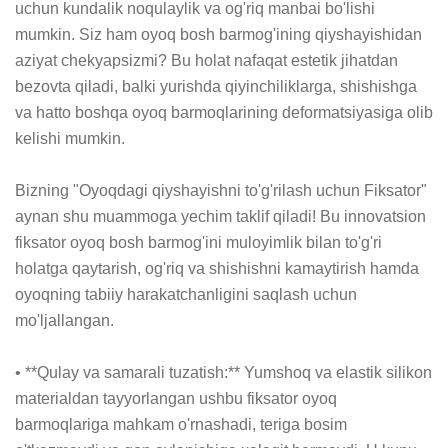
uchun kundalik noqulaylik va og'riq manbai bo'lishi 
mumkin. Siz ham oyoq bosh barmog'ining qiyshayishidan 
aziyat chekyapsizmi? Bu holat nafaqat estetik jihatdan 
bezovta qiladi, balki yurishda qiyinchiliklarga, shishishga 
va hatto boshqa oyoq barmoqlarining deformatsiyasiga olib 
kelishi mumkin.

Bizning "Oyoqdagi qiyshayishni to'g'rilash uchun Fiksator" 
aynan shu muammoga yechim taklif qiladi! Bu innovatsion 
fiksator oyoq bosh barmog'ini muloyimlik bilan to'g'ri 
holatga qaytarish, og'riq va shishishni kamaytirish hamda 
oyoqning tabiiy harakatchanligini saqlash uchun 
mo'ljallangan.

• **Qulay va samarali tuzatish:** Yumshoq va elastik silikon 
materialdan tayyorlangan ushbu fiksator oyoq 
barmoqlariga mahkam o'rnashadi, teriga bosim 