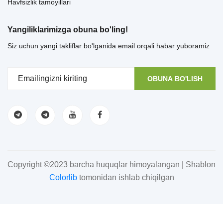
Havfsizlik tamoyillari
Yangiliklarimizga obuna bo'ling!
Siz uchun yangi takliflar bo'lganida email orqali habar yuboramiz
OBUNA BO'LISH
Copyright ©2023 barcha huquqlar himoyalangan | Shablon
Colorlib
tomonidan ishlab chiqilgan