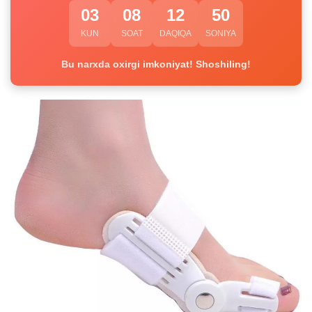
03
08
12
49
KUN
SOAT
DAQIQA
SONIYA
Bu narxda oxirgi imkoniyat! Shoshiling!