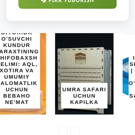
FIKR YUBORISH
INTEX EASY
SET BASSEYN
| 183X51 SM |
OSON
O'RNATILUVCHI
UMRA SAFARI
YOZGI
UCHUN
SALQINLIK VA
KAPILKA
MAROQ