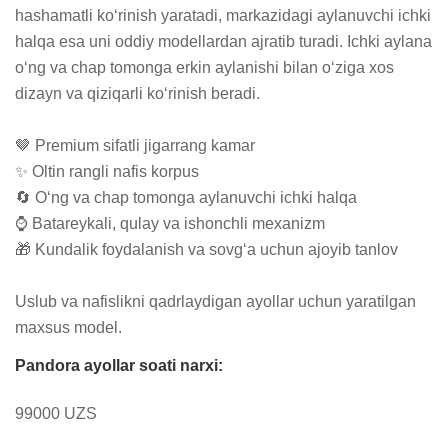
hashamatli ko‘rinish yaratadi, markazidagi aylanuvchi ichki 
halqa esa uni oddiy modellardan ajratib turadi. Ichki aylana 
o‘ng va chap tomonga erkin aylanishi bilan o‘ziga xos 
dizayn va qiziqarli ko‘rinish beradi.

🤎 Premium sifatli jigarrang kamar

✨ Oltin rangli nafis korpus

🔄 O‘ng va chap tomonga aylanuvchi ichki halqa

⌚ Batareykali, qulay va ishonchli mexanizm

🎁 Kundalik foydalanish va sovg‘a uchun ajoyib tanlov

Uslub va nafislikni qadrlaydigan ayollar uchun yaratilgan 
maxsus model.
Pandora ayollar soati narxi:
99000 UZS