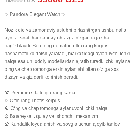
149000 UZS
✨ Pandora Elegant Watch ✨

Nozik did va zamonaviy uslubni birlashtirgan ushbu nafis 
ayollar soati har qanday obrazga o'zgacha joziba 
bag'ishlaydi. Soatning dumaloq oltin rang korpusi 
hashamatli ko‘rinish yaratadi, markazidagi aylanuvchi ichki 
halqa esa uni oddiy modellardan ajratib turadi. Ichki aylana 
o‘ng va chap tomonga erkin aylanishi bilan o‘ziga xos 
dizayn va qiziqarli ko‘rinish beradi.

🤎 Premium sifatli jigarrang kamar

✨ Oltin rangli nafis korpus

🔄 O‘ng va chap tomonga aylanuvchi ichki halqa

⌚ Batareykali, qulay va ishonchli mexanizm

🎁 Kundalik foydalanish va sovg‘a uchun ajoyib tanlov
