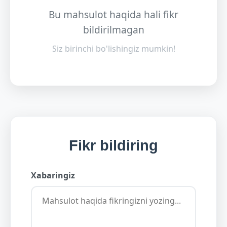
Bu mahsulot haqida hali fikr
bildirilmagan
Siz birinchi bo'lishingiz mumkin!
Fikr bildiring
Xabaringiz