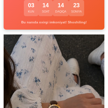
03
14
14
23
KUN
SOAT
DAQIQA
SONIYA
Bu narxda oxirgi imkoniyat! Shoshiling!