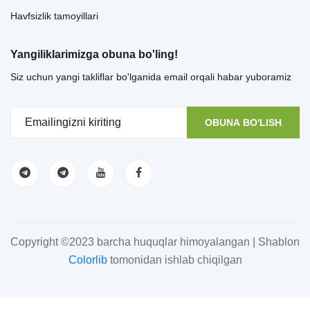
Havfsizlik tamoyillari
Yangiliklarimizga obuna bo'ling!
Siz uchun yangi takliflar bo'lganida email orqali habar yuboramiz
OBUNA BO'LISH
Copyright ©2023 barcha huquqlar himoyalangan | Shablon
Colorlib
tomonidan ishlab chiqilgan