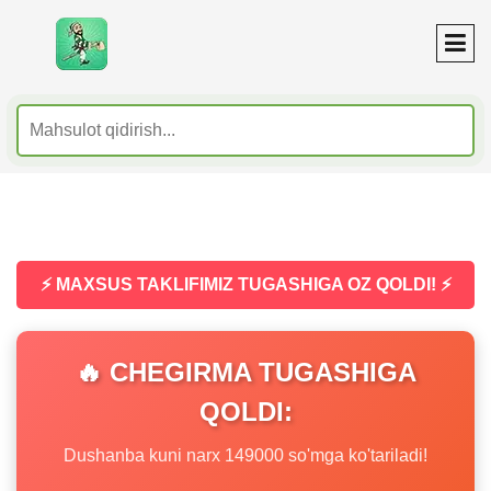
⚡ MAXSUS TAKLIFIMIZ TUGASHIGA OZ QOLDI! ⚡
🔥 CHEGIRMA TUGASHIGA
QOLDI:
Dushanba kuni narx 149000 so'mga ko'tariladi!