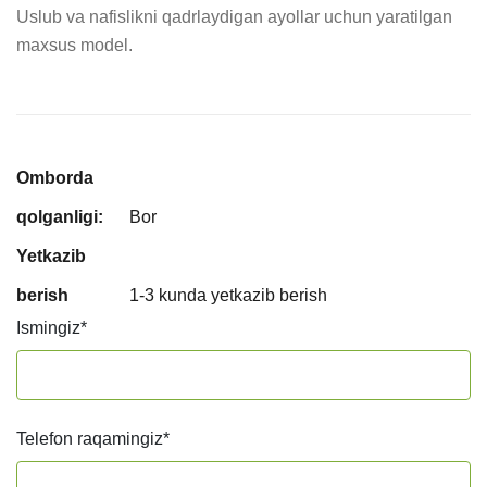
Uslub va nafislikni qadrlaydigan ayollar uchun yaratilgan 
maxsus model.
Omborda
qolganligi:
Bor
Yetkazib
berish
1-3 kunda yetkazib berish
Ismingiz
*
Telefon raqamingiz
*