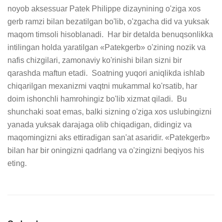
noyob aksessuar Patek Philippe dizaynining o'ziga xos 
gerb ramzi bilan bezatilgan bo'lib, o'zgacha did va yuksak 
maqom timsoli hisoblanadi.  Har bir detalda benuqsonlikka 
intilingan holda yaratilgan «Patekgerb» o'zining nozik va 
nafis chizgilari, zamonaviy ko'rinishi bilan sizni bir 
qarashda maftun etadi.  Soatning yuqori aniqlikda ishlab 
chiqarilgan mexanizmi vaqtni mukammal ko'rsatib, har 
doim ishonchli hamrohingiz bo'lib xizmat qiladi.  Bu 
shunchaki soat emas, balki sizning o'ziga xos uslubingizni 
yanada yuksak darajaga olib chiqadigan, didingiz va 
maqomingizni aks ettiradigan san'at asaridir. «Patekgerb» 
bilan har bir oningizni qadrlang va o'zingizni beqiyos his 
eting.