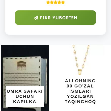
FIKR YUBORISH
ARAB
DIYORIDA
O'SUVCHI
KUNDUR
DARAXTINING
SHIFOBAXSH
YELIMI: AQL,
XOTIRA VA
ALLOHNING
UMUMIY
99 GO'ZAL
SALOMATLIK
ISMLARI
UCHUN
YOZILGAN
BEBAHO
TAQINCHOQ
NE'MAT