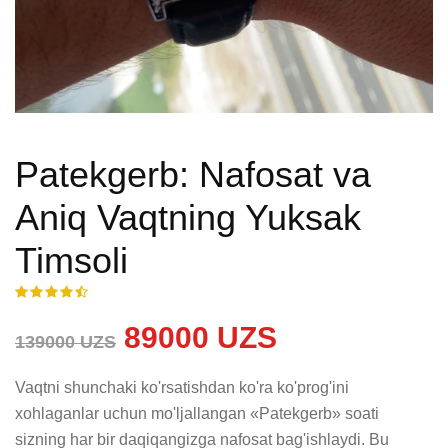
Patekgerb: Nafosat va
Aniq Vaqtning Yuksak
Timsoli
89000 UZS
139000 UZS
Vaqtni shunchaki ko'rsatishdan ko'ra ko'prog'ini 
xohlaganlar uchun mo'ljallangan «Patekgerb» soati 
sizning har bir daqiqangizga nafosat bag'ishlaydi. Bu 