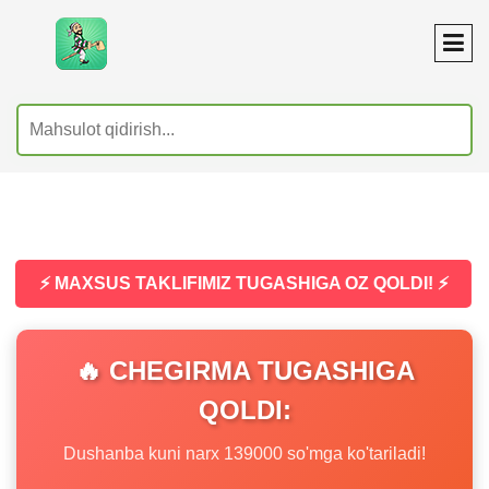
⚡ MAXSUS TAKLIFIMIZ TUGASHIGA OZ QOLDI! ⚡
🔥 CHEGIRMA TUGASHIGA
QOLDI:
Dushanba kuni narx 139000 so'mga ko'tariladi!