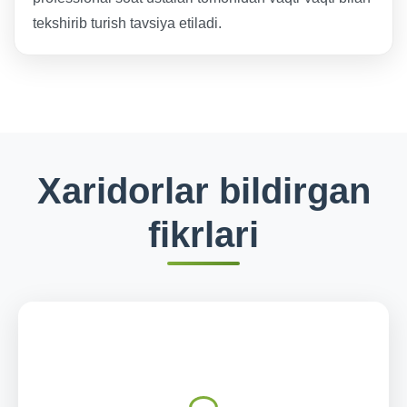
tekshirib turish tavsiya etiladi.
Xaridorlar bildirgan
fikrlari