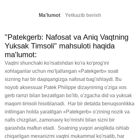
Ma'lumot
Yetkazib berish
"Patekgerb: Nafosat va Aniq Vaqtning
Yuksak Timsoli" mahsuloti haqida
ma'lumot:
Vaqtni shunchaki ko'rsatishdan ko'ra ko'prog'ini 
xohlaganlar uchun mo'ljallangan «Patekgerb» soati 
sizning har bir daqiqangizga nafosat bag'ishlaydi. Bu 
noyob aksessuar Patek Philippe dizaynining o'ziga xos 
gerb ramzi bilan bezatilgan bo'lib, o'zgacha did va yuksak 
maqom timsoli hisoblanadi.  Har bir detalda benuqsonlikka 
intilingan holda yaratilgan «Patekgerb» o'zining nozik va 
nafis chizgilari, zamonaviy ko'rinishi bilan sizni bir 
qarashda maftun etadi.  Soatning yuqori aniqlikda ishlab 
chiqarilgan mexanizmi vaqtni mukammal ko'rsatib, har 