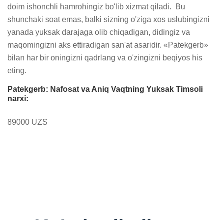
doim ishonchli hamrohingiz bo'lib xizmat qiladi.  Bu 
shunchaki soat emas, balki sizning o'ziga xos uslubingizni 
yanada yuksak darajaga olib chiqadigan, didingiz va 
maqomingizni aks ettiradigan san'at asaridir. «Patekgerb» 
bilan har bir oningizni qadrlang va o'zingizni beqiyos his 
eting.
Patekgerb: Nafosat va Aniq Vaqtning Yuksak Timsoli
narxi:
89000 UZS