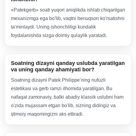
«Patekgerb» soati yuqori aniqlikda ishlab chiqarilgan
mexanizmga ega bo'lib, vaqtni benuqson ko'rsatishni
ta'minlaydi. Uning ishonchliligi kundalik
foydalanishda sizga doimiy qulaylik yaratadi.
Soatning dizayni qanday uslubda yaratilgan
va uning qanday ahamiyati bor?
Soatning dizayni Patek Philippe'ning nufuzli
estetikasi va gerb ramzi ilhomida yaratilgan. Bu
nafaqat zamonaviy, balki abadiy klassik uslubni ham
o'zida mujassam etgan bo'lib, sizning didingiz va
ijtimoiy maqomingizni aks ettiradi.