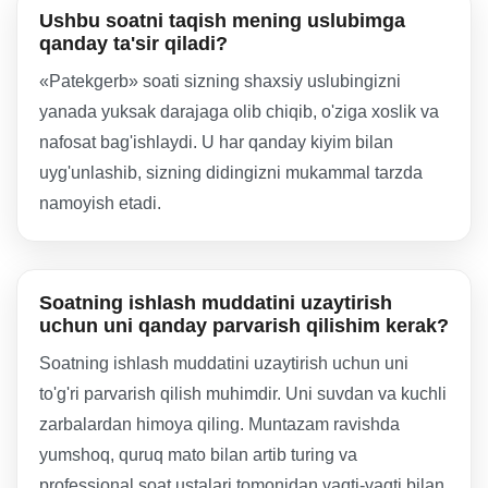
Ushbu soatni taqish mening uslubimga
qanday ta'sir qiladi?
«Patekgerb» soati sizning shaxsiy uslubingizni
yanada yuksak darajaga olib chiqib, o'ziga xoslik va
nafosat bag'ishlaydi. U har qanday kiyim bilan
uyg'unlashib, sizning didingizni mukammal tarzda
namoyish etadi.
Soatning ishlash muddatini uzaytirish
uchun uni qanday parvarish qilishim kerak?
Soatning ishlash muddatini uzaytirish uchun uni
to'g'ri parvarish qilish muhimdir. Uni suvdan va kuchli
zarbalardan himoya qiling. Muntazam ravishda
yumshoq, quruq mato bilan artib turing va
professional soat ustalari tomonidan vaqti-vaqti bilan