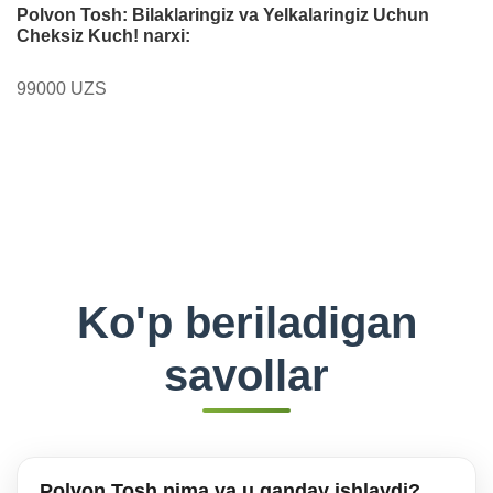
Polvon Tosh: Bilaklaringiz va Yelkalaringiz Uchun
Cheksiz Kuch! narxi:
99000 UZS
Ko'p beriladigan
savollar
Polvon Tosh nima va u qanday ishlaydi?