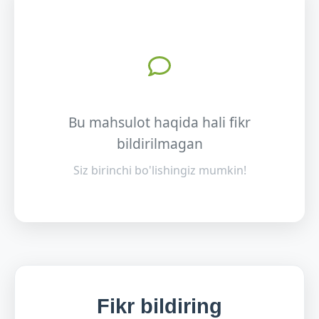
Bu mahsulot haqida hali fikr
bildirilmagan
Siz birinchi bo'lishingiz mumkin!
Fikr bildiring