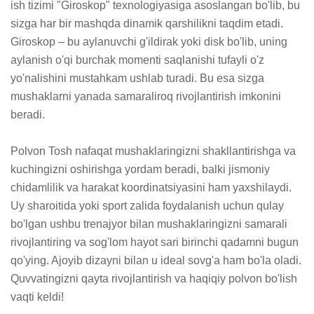
ish tizimi "Giroskop" texnologiyasiga asoslangan bo'lib, bu 
sizga har bir mashqda dinamik qarshilikni taqdim etadi. 
Giroskop – bu aylanuvchi g'ildirak yoki disk bo'lib, uning 
aylanish o'qi burchak momenti saqlanishi tufayli o'z 
yo'nalishini mustahkam ushlab turadi. Bu esa sizga 
mushaklarni yanada samaraliroq rivojlantirish imkonini 
beradi.

Polvon Tosh nafaqat mushaklaringizni shakllantirishga va 
kuchingizni oshirishga yordam beradi, balki jismoniy 
chidamlilik va harakat koordinatsiyasini ham yaxshilaydi. 
Uy sharoitida yoki sport zalida foydalanish uchun qulay 
bo'lgan ushbu trenajyor bilan mushaklaringizni samarali 
rivojlantiring va sog'lom hayot sari birinchi qadamni bugun 
qo'ying. Ajoyib dizayni bilan u ideal sovg'a ham bo'la oladi. 
Quvvatingizni qayta rivojlantirish va haqiqiy polvon bo'lish 
vaqti keldi!