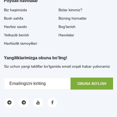
Foydali havolalar
Biz haqimizda
Bizlar kimmiz?
Bosh sahifa
Bizning hizmatlar
Havfsiz savdo
Bog'lanish
Yetkazib berish
Havolalar
Havfsizlik tamoyillari
Yangiliklarimizga obuna bo'ling!
Siz uchun yangi takliflar bo'lganida email orqali habar yuboramiz
OBUNA BO'LISH