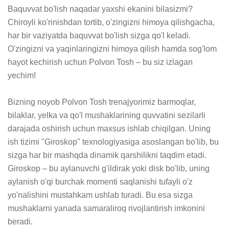
Baquvvat bo'lish naqadar yaxshi ekanini bilasizmi? 
Chiroyli ko'rinishdan tortib, o'zingizni himoya qilishgacha, 
har bir vaziyatda baquvvat bo'lish sizga qo'l keladi. 
O'zingizni va yaqinlaringizni himoya qilish hamda sog'lom 
hayot kechirish uchun Polvon Tosh – bu siz izlagan 
yechim!

Bizning noyob Polvon Tosh trenajyorimiz barmoqlar, 
bilaklar, yelka va qo'l mushaklarining quvvatini sezilarli 
darajada oshirish uchun maxsus ishlab chiqilgan. Uning 
ish tizimi "Giroskop" texnologiyasiga asoslangan bo'lib, bu 
sizga har bir mashqda dinamik qarshilikni taqdim etadi. 
Giroskop – bu aylanuvchi g'ildirak yoki disk bo'lib, uning 
aylanish o'qi burchak momenti saqlanishi tufayli o'z 
yo'nalishini mustahkam ushlab turadi. Bu esa sizga 
mushaklarni yanada samaraliroq rivojlantirish imkonini 
beradi.
