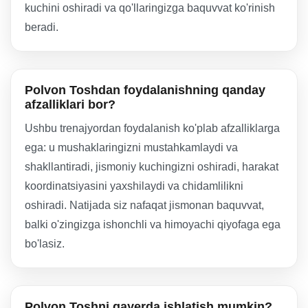
kuchini oshiradi va qo'llaringizga baquvvat ko'rinish
beradi.
Polvon Toshdan foydalanishning qanday
afzalliklari bor?
Ushbu trenajyordan foydalanish ko'plab afzalliklarga
ega: u mushaklaringizni mustahkamlaydi va
shakllantiradi, jismoniy kuchingizni oshiradi, harakat
koordinatsiyasini yaxshilaydi va chidamlilikni
oshiradi. Natijada siz nafaqat jismonan baquvvat,
balki o'zingizga ishonchli va himoyachi qiyofaga ega
bo'lasiz.
Polvon Toshni qayerda ishlatish mumkin?