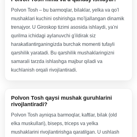
Polvon Tosh – bu barmoqlar, bilaklar, yelka va qo'l
mushaklari kuchini oshirishga mo'ljallangan dinamik
trenajyor. U Giroskop tizimi asosida ishlaydi, ya'ni
qurilma ichidagi aylanuvchi g'ildirak siz
harakatlantirganingizda burchak momenti tufayli
qarshilik yaratadi. Bu qarshilik mushaklaringizni
samarali tarzda ishlashga majbur qiladi va
kuchlanish orqali rivojlantiradi.
Polvon Tosh qaysi mushak guruhlarini
rivojlantiradi?
Polvon Tosh ayniqsa barmoqlar, kaftlar, bilak (old
elka muskullari), biseps, triceps va yelka
mushaklarini rivojlantirishga qaratilgan. U ushlash