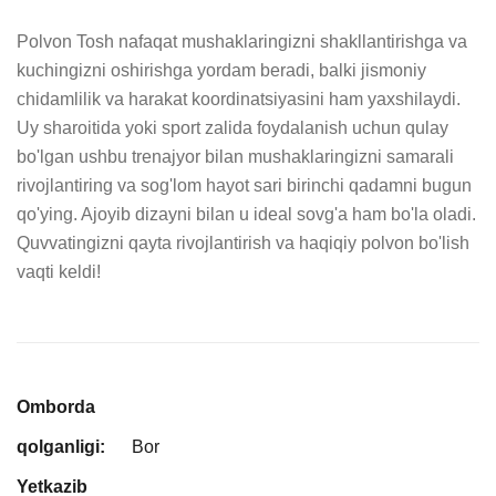
Polvon Tosh nafaqat mushaklaringizni shakllantirishga va 
kuchingizni oshirishga yordam beradi, balki jismoniy 
chidamlilik va harakat koordinatsiyasini ham yaxshilaydi. 
Uy sharoitida yoki sport zalida foydalanish uchun qulay 
bo'lgan ushbu trenajyor bilan mushaklaringizni samarali 
rivojlantiring va sog'lom hayot sari birinchi qadamni bugun 
qo'ying. Ajoyib dizayni bilan u ideal sovg'a ham bo'la oladi. 
Quvvatingizni qayta rivojlantirish va haqiqiy polvon bo'lish 
vaqti keldi!
Omborda
qolganligi:
Bor
Yetkazib