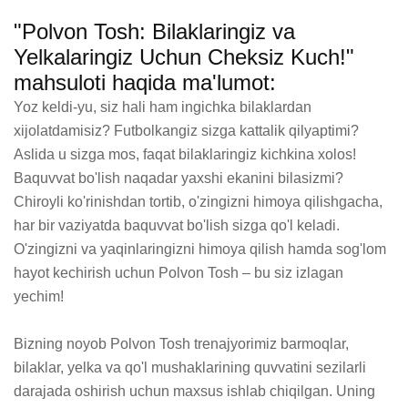
"Polvon Tosh: Bilaklaringiz va
Yelkalaringiz Uchun Cheksiz Kuch!"
mahsuloti haqida ma'lumot:
Yoz keldi-yu, siz hali ham ingichka bilaklardan 
xijolatdamisiz? Futbolkangiz sizga kattalik qilyaptimi? 
Aslida u sizga mos, faqat bilaklaringiz kichkina xolos! 
Baquvvat bo'lish naqadar yaxshi ekanini bilasizmi? 
Chiroyli ko'rinishdan tortib, o'zingizni himoya qilishgacha, 
har bir vaziyatda baquvvat bo'lish sizga qo'l keladi. 
O'zingizni va yaqinlaringizni himoya qilish hamda sog'lom 
hayot kechirish uchun Polvon Tosh – bu siz izlagan 
yechim!

Bizning noyob Polvon Tosh trenajyorimiz barmoqlar, 
bilaklar, yelka va qo'l mushaklarining quvvatini sezilarli 
darajada oshirish uchun maxsus ishlab chiqilgan. Uning 