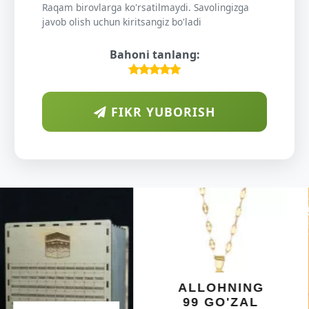
Raqam birovlarga ko'rsatilmaydi. Savolingizga
javob olish uchun kiritsangiz bo'ladi
Bahoni tanlang:
FIKR YUBORISH
ARAB
DIYORIDA
O'SUVCHI
KUNDUR
DARAXTINING
SHIFOBAXSH
YELIMI: AQL,
XOTIRA VA
ALLOHNING
UMUMIY
99 GO'ZAL
SALOMATLIK