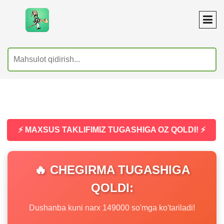
⚡ MAXSUS TAKLIFIMIZ TUGASHIGA OZ QOLDI! ⚡
🔥 CHEGIRMA TUGASHIGA
QOLDI:
Dushanba kuni narx 149000 so'mga ko'tariladi!