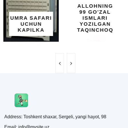
XOTIRA VA
ALLOHNING
UMUMIY
99 GO'ZAL
SALOMATLIK
ISMLARI
UCHUN
YOZILGAN
BEBAHO
TAQINCHOQ
NE'MAT
Address: Toshkent shaxar, Sergeli, yangi hayot, 98
Email: info@mysite.uz