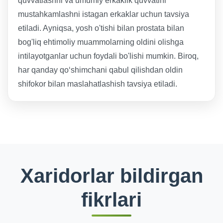
quvvatlashni va umumiy erkaklik quvvatini
mustahkamlashni istagan erkaklar uchun tavsiya
etiladi. Ayniqsa, yosh o'tishi bilan prostata bilan
bog'liq ehtimoliy muammolarning oldini olishga
intilayotganlar uchun foydali bo'lishi mumkin. Biroq,
har qanday qo‘shimchani qabul qilishdan oldin
shifokor bilan maslahatlashish tavsiya etiladi.
Xaridorlar bildirgan
fikrlari