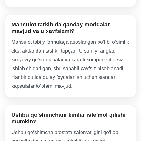
Mahsulot tarkibida qanday moddalar
mavjud va u xavfsizmi?
Mahsulot tabiiy formulaga asoslangan bo‘lib, o‘simlik
ekstraktlaridan tashkil topgan. U sun’iy ranglar,
kimyoviy qo‘shimchalar va zararli komponentlarsiz
ishlab chiqarilgan, shu sababli xavfsiz hisoblanadi.
Har bir qutida qulay foydalanish uchun standart
kapsulalar to‘plami mavjud.
Ushbu qo'shimchani kimlar iste'mol qilishi
mumkin?
Ushbu qo‘shimcha prostata salomatligini qo‘llab-