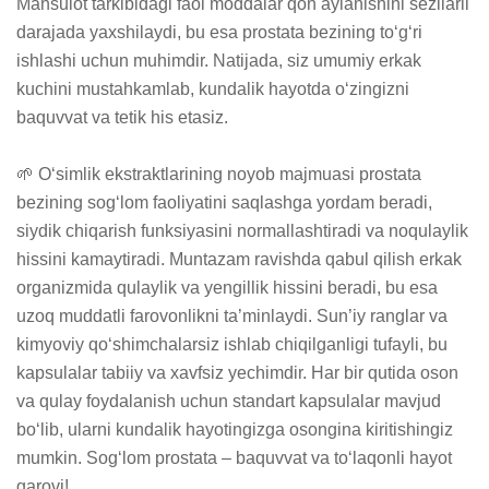
Mahsulot tarkibidagi faol moddalar qon aylanishini sezilarli 
darajada yaxshilaydi, bu esa prostata bezining to‘g‘ri 
ishlashi uchun muhimdir. Natijada, siz umumiy erkak 
kuchini mustahkamlab, kundalik hayotda o‘zingizni 
baquvvat va tetik his etasiz.

🌱 O‘simlik ekstraktlarining noyob majmuasi prostata 
bezining sog‘lom faoliyatini saqlashga yordam beradi, 
siydik chiqarish funksiyasini normallashtiradi va noqulaylik 
hissini kamaytiradi. Muntazam ravishda qabul qilish erkak 
organizmida qulaylik va yengillik hissini beradi, bu esa 
uzoq muddatli farovonlikni ta’minlaydi. Sun’iy ranglar va 
kimyoviy qo‘shimchalarsiz ishlab chiqilganligi tufayli, bu 
kapsulalar tabiiy va xavfsiz yechimdir. Har bir qutida oson 
va qulay foydalanish uchun standart kapsulalar mavjud 
bo‘lib, ularni kundalik hayotingizga osongina kiritishingiz 
mumkin. Sog‘lom prostata – baquvvat va to‘laqonli hayot 
garovi!