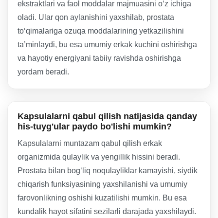
ekstraktlari va faol moddalar majmuasini o‘z ichiga
oladi. Ular qon aylanishini yaxshilab, prostata
to‘qimalariga ozuqa moddalarining yetkazilishini
ta’minlaydi, bu esa umumiy erkak kuchini oshirishga
va hayotiy energiyani tabiiy ravishda oshirishga
yordam beradi.
Kapsulalarni qabul qilish natijasida qanday
his-tuyg'ular paydo bo'lishi mumkin?
Kapsulalarni muntazam qabul qilish erkak
organizmida qulaylik va yengillik hissini beradi.
Prostata bilan bog‘liq noqulayliklar kamayishi, siydik
chiqarish funksiyasining yaxshilanishi va umumiy
farovonlikning oshishi kuzatilishi mumkin. Bu esa
kundalik hayot sifatini sezilarli darajada yaxshilaydi.