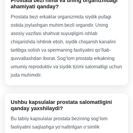
Prostata bezi nima va uning organizmdagi
ahamiyati qanday?
Prostata bezi erkaklar organizmida siydik pufagi
ostida joylashgan muhim bezli organdir. Uning
asosiy vazifasi shahvat suyuqligini ishlab
chiqarishda ishtirok etish, siydik chiqarish kanalini
tartibga solish va spermaning faoliyatini qo‘llab-
quvvatlashdan iborat. Sog‘lom prostata erkakning
umumiy reproduktiv va siydik tizimi salomatligi uchun
juda muhimdir.
Ushbu kapsulalar prostata salomatligini
qanday yaxshilaydi?
Bu tabiiy kapsulalar prostata bezining sog‘lom
faoliyatini saqlashga yo‘naltirilgan o‘simlik