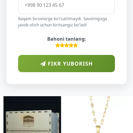
Raqam birovlarga ko'rsatilmaydi. Savolingizga
javob olish uchun kiritsangiz bo'ladi
Bahoni tanlang:
FIKR YUBORISH
ARAB
DIYORIDA
O'SUVCHI
KUNDUR
DARAXTINING
SHIFOBAXSH
YELIMI: AQL,