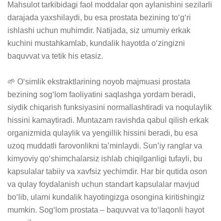
Mahsulot tarkibidagi faol moddalar qon aylanishini sezilarli 
darajada yaxshilaydi, bu esa prostata bezining to‘g‘ri 
ishlashi uchun muhimdir. Natijada, siz umumiy erkak 
kuchini mustahkamlab, kundalik hayotda o‘zingizni 
baquvvat va tetik his etasiz.

🌱 O‘simlik ekstraktlarining noyob majmuasi prostata 
bezining sog‘lom faoliyatini saqlashga yordam beradi, 
siydik chiqarish funksiyasini normallashtiradi va noqulaylik 
hissini kamaytiradi. Muntazam ravishda qabul qilish erkak 
organizmida qulaylik va yengillik hissini beradi, bu esa 
uzoq muddatli farovonlikni ta’minlaydi. Sun’iy ranglar va 
kimyoviy qo‘shimchalarsiz ishlab chiqilganligi tufayli, bu 
kapsulalar tabiiy va xavfsiz yechimdir. Har bir qutida oson 
va qulay foydalanish uchun standart kapsulalar mavjud 
bo‘lib, ularni kundalik hayotingizga osongina kiritishingiz 
mumkin. Sog‘lom prostata – baquvvat va to‘laqonli hayot 