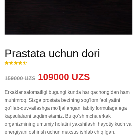
Prastata uchun dori
109000 UZS
159000 UZS
Erkaklar salomatligi bugungi kunda har qachongidan ham 
muhimroq. Sizga prostata bezining sog‘lom faoliyatini 
qo‘llab-quvvatlashga mo‘ljallangan, tabiiy formulaga ega 
kapsulalarni taqdim etamiz. Bu qo‘shimcha erkak 
organizmining umumiy holatini yaxshilash, hayotiy kuch va 
energiyani oshirish uchun maxsus ishlab chiqilgan. 