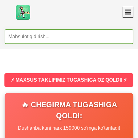
⚡ MAXSUS TAKLIFIMIZ TUGASHIGA OZ QOLDI! ⚡
🔥 CHEGIRMA TUGASHIGA
QOLDI:
Dushanba kuni narx 159000 so'mga ko'tariladi!