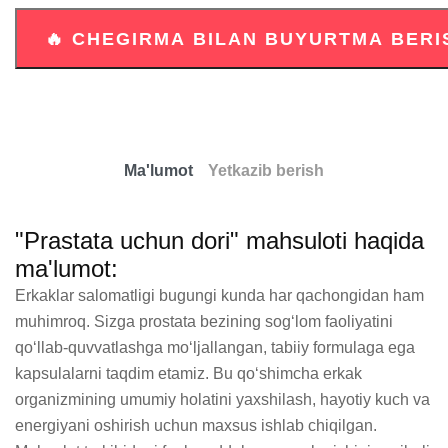
Ma'lumot
Yetkazib berish
"Prastata uchun dori" mahsuloti haqida
ma'lumot:
Erkaklar salomatligi bugungi kunda har qachongidan ham 
muhimroq. Sizga prostata bezining sog‘lom faoliyatini 
qo‘llab-quvvatlashga mo‘ljallangan, tabiiy formulaga ega 
kapsulalarni taqdim etamiz. Bu qo‘shimcha erkak 
organizmining umumiy holatini yaxshilash, hayotiy kuch va 
energiyani oshirish uchun maxsus ishlab chiqilgan. 