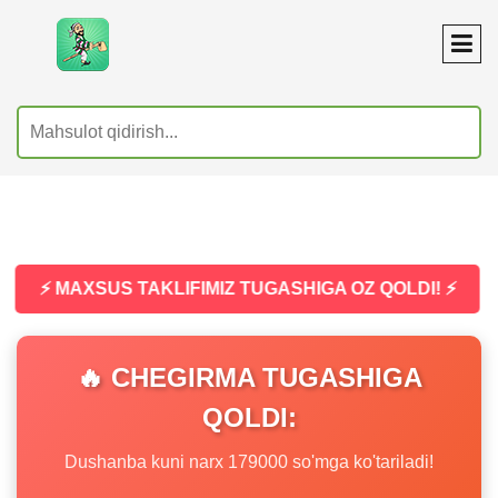
⚡ MAXSUS TAKLIFIMIZ TUGASHIGA OZ QOLDI! ⚡
🔥 CHEGIRMA TUGASHIGA
QOLDI:
Dushanba kuni narx 179000 so'mga ko'tariladi!