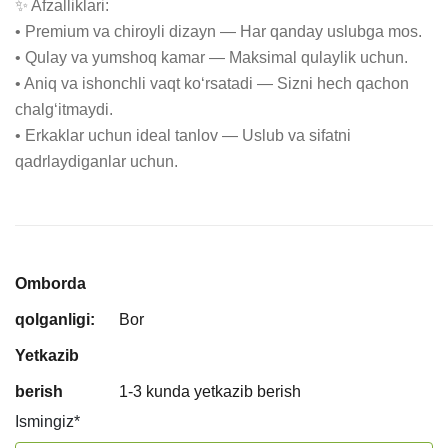
✨ Afzalliklari:

• Premium va chiroyli dizayn — Har qanday uslubga mos.

• Qulay va yumshoq kamar — Maksimal qulaylik uchun.

• Aniq va ishonchli vaqt ko‘rsatadi — Sizni hech qachon 
chalg‘itmaydi.

• Erkaklar uchun ideal tanlov — Uslub va sifatni 
qadrlaydiganlar uchun.
Omborda
qolganligi:
Bor
Yetkazib
berish
1-3 kunda yetkazib berish
Ismingiz
*