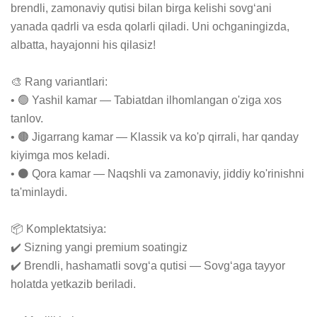
brendli, zamonaviy qutisi bilan birga kelishi sovg‘ani 
yanada qadrli va esda qolarli qiladi. Uni ochganingizda, 
albatta, hayajonni his qilasiz!

🎨 Rang variantlari:

• 🟢 Yashil kamar — Tabiatdan ilhomlangan o'ziga xos 
tanlov.

• 🟤 Jigarrang kamar — Klassik va ko'p qirrali, har qanday 
kiyimga mos keladi.

• ⚫ Qora kamar — Naqshli va zamonaviy, jiddiy ko'rinishni 
ta'minlaydi.

📦 Komplektatsiya:

✔️ Sizning yangi premium soatingiz

✔️ Brendli, hashamatli sovg‘a qutisi — Sovg‘aga tayyor 
holatda yetkazib beriladi.
