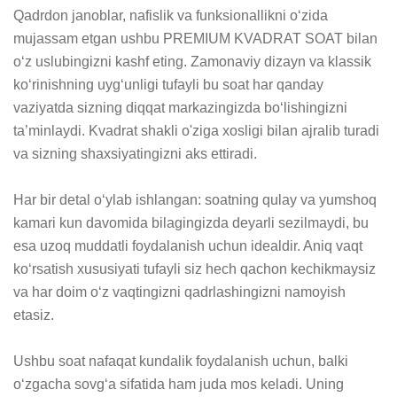
Qadrdon janoblar, nafislik va funksionallikni o‘zida 
mujassam etgan ushbu PREMIUM KVADRAT SOAT bilan 
o‘z uslubingizni kashf eting. Zamonaviy dizayn va klassik 
ko‘rinishning uyg‘unligi tufayli bu soat har qanday 
vaziyatda sizning diqqat markazingizda bo‘lishingizni 
ta’minlaydi. Kvadrat shakli o'ziga xosligi bilan ajralib turadi 
va sizning shaxsiyatingizni aks ettiradi.

Har bir detal o‘ylab ishlangan: soatning qulay va yumshoq 
kamari kun davomida bilagingizda deyarli sezilmaydi, bu 
esa uzoq muddatli foydalanish uchun idealdir. Aniq vaqt 
ko‘rsatish xususiyati tufayli siz hech qachon kechikmaysiz 
va har doim o‘z vaqtingizni qadrlashingizni namoyish 
etasiz.

Ushbu soat nafaqat kundalik foydalanish uchun, balki 
o‘zgacha sovg‘a sifatida ham juda mos keladi. Uning 