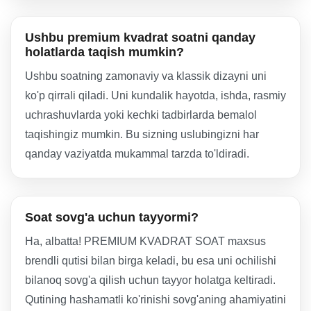
Ushbu premium kvadrat soatni qanday
holatlarda taqish mumkin?
Ushbu soatning zamonaviy va klassik dizayni uni
ko'p qirrali qiladi. Uni kundalik hayotda, ishda, rasmiy
uchrashuvlarda yoki kechki tadbirlarda bemalol
taqishingiz mumkin. Bu sizning uslubingizni har
qanday vaziyatda mukammal tarzda to'ldiradi.
Soat sovg'a uchun tayyormi?
Ha, albatta! PREMIUM KVADRAT SOAT maxsus
brendli qutisi bilan birga keladi, bu esa uni ochilishi
bilanoq sovg'a qilish uchun tayyor holatga keltiradi.
Qutining hashamatli ko'rinishi sovg'aning ahamiyatini