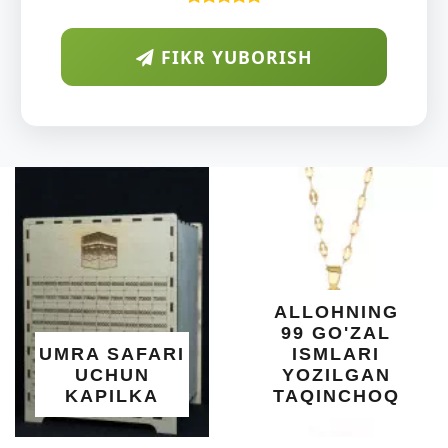
FIKR YUBORISH
A
DIY
O'S
KU
DARA
SHIF
YELIM
XOT
ALLOHNING
UM
99 GO'ZAL
SALO
 SAFARI
ISMLARI
UC
HUN
YOZILGAN
BE
PILKA
TAQINCHOQ
NE