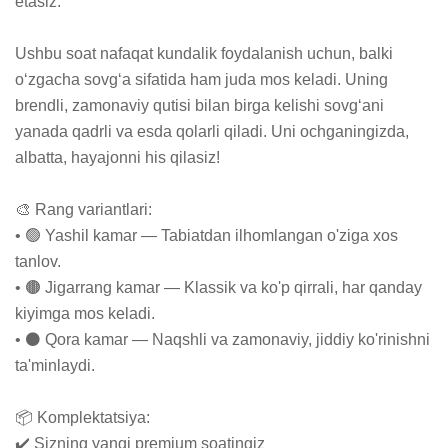
etasiz.

Ushbu soat nafaqat kundalik foydalanish uchun, balki 
o‘zgacha sovg‘a sifatida ham juda mos keladi. Uning 
brendli, zamonaviy qutisi bilan birga kelishi sovg‘ani 
yanada qadrli va esda qolarli qiladi. Uni ochganingizda, 
albatta, hayajonni his qilasiz!

🎨 Rang variantlari:

• 🟢 Yashil kamar — Tabiatdan ilhomlangan o'ziga xos 
tanlov.

• 🟤 Jigarrang kamar — Klassik va ko'p qirrali, har qanday 
kiyimga mos keladi.

• ⚫ Qora kamar — Naqshli va zamonaviy, jiddiy ko'rinishni 
ta'minlaydi.

📦 Komplektatsiya:

✔️ Sizning yangi premium soatingiz
