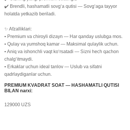
✔️ Brendli, hashamatli sovg‘a qutisi — Sovg‘aga tayyor 
holatda yetkazib beriladi.

✨ Afzalliklari:

• Premium va chiroyli dizayn — Har qanday uslubga mos.

• Qulay va yumshoq kamar — Maksimal qulaylik uchun.

• Aniq va ishonchli vaqt ko‘rsatadi — Sizni hech qachon 
chalg‘itmaydi.

• Erkaklar uchun ideal tanlov — Uslub va sifatni 
qadrlaydiganlar uchun.
PREMIUM KVADRAT SOAT — HASHAMATLI QUTISI
BILAN narxi:
129000 UZS