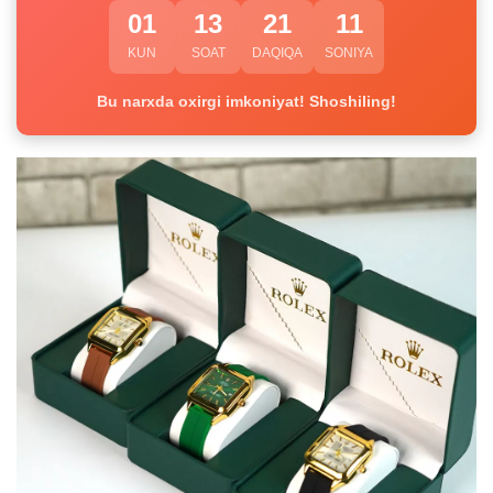
01
13
21
10
KUN
SOAT
DAQIQA
SONIYA
Bu narxda oxirgi imkoniyat! Shoshiling!