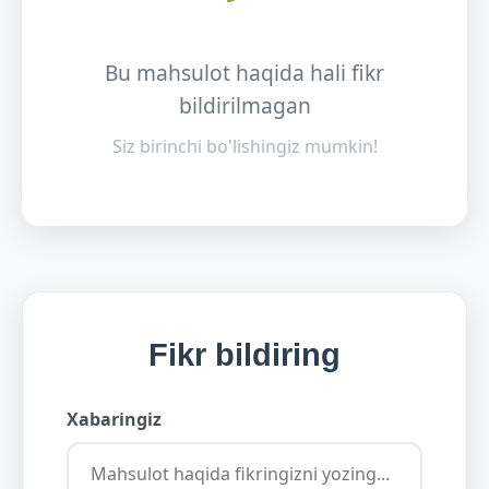
Bu mahsulot haqida hali fikr
bildirilmagan
Siz birinchi bo'lishingiz mumkin!
Fikr bildiring
Xabaringiz