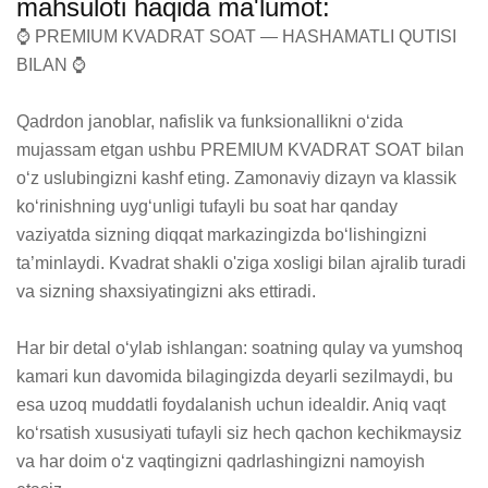
mahsuloti haqida ma'lumot:
⌚ PREMIUM KVADRAT SOAT — HASHAMATLI QUTISI 
BILAN ⌚

Qadrdon janoblar, nafislik va funksionallikni o‘zida 
mujassam etgan ushbu PREMIUM KVADRAT SOAT bilan 
o‘z uslubingizni kashf eting. Zamonaviy dizayn va klassik 
ko‘rinishning uyg‘unligi tufayli bu soat har qanday 
vaziyatda sizning diqqat markazingizda bo‘lishingizni 
ta’minlaydi. Kvadrat shakli o'ziga xosligi bilan ajralib turadi 
va sizning shaxsiyatingizni aks ettiradi.

Har bir detal o‘ylab ishlangan: soatning qulay va yumshoq 
kamari kun davomida bilagingizda deyarli sezilmaydi, bu 
esa uzoq muddatli foydalanish uchun idealdir. Aniq vaqt 
ko‘rsatish xususiyati tufayli siz hech qachon kechikmaysiz 
va har doim o‘z vaqtingizni qadrlashingizni namoyish 