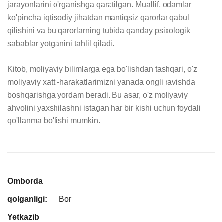
jarayonlarini o'rganishga qaratilgan. Muallif, odamlar 
ko'pincha iqtisodiy jihatdan mantiqsiz qarorlar qabul 
qilishini va bu qarorlarning tubida qanday psixologik 
sabablar yotganini tahlil qiladi.

Kitob, moliyaviy bilimlarga ega bo'lishdan tashqari, o'z 
moliyaviy xatti-harakatlarimizni yanada ongli ravishda 
boshqarishga yordam beradi. Bu asar, o'z moliyaviy 
ahvolini yaxshilashni istagan har bir kishi uchun foydali 
qo'llanma bo'lishi mumkin.
Omborda
qolganligi:
Bor
Yetkazib