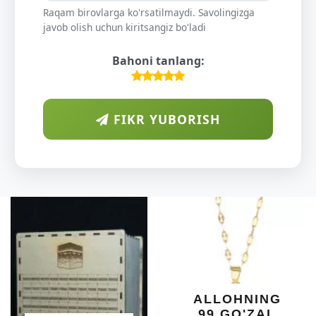
Raqam birovlarga ko'rsatilmaydi. Savolingizga
javob olish uchun kiritsangiz bo'ladi
Bahoni tanlang:
FIKR YUBORISH
D
O
DA
SH
YE
X
ALLOHNING
99 GO'ZAL
SA