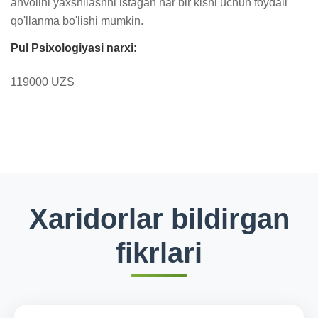
ahvolini yaxshilashni istagan har bir kishi uchun foydali 
qo'llanma bo'lishi mumkin.
Pul Psixologiyasi narxi:
119000 UZS
Xaridorlar bildirgan
fikrlari