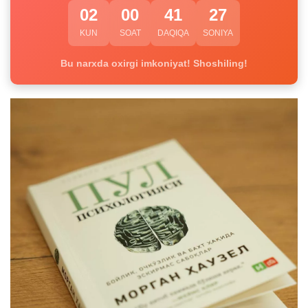
02
00
41
26
KUN
SOAT
DAQIQA
SONIYA
Bu narxda oxirgi imkoniyat! Shoshiling!