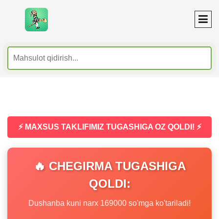
⚡ MAXSUS TAKLIFIMIZ TUGASHIGA OZ QOLDI! ⚡
🔥 CHEGIRMA TUGASHIGA
QOLDI:
Dushanba kuni narx 169000 so'mga ko'tariladi!