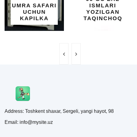
RA SAFARI
ISMLARI
UCHUN
YOZILGAN
KAPILKA
TAQINCHOQ
Address: Toshkent shaxar, Sergeli, yangi hayot, 98
Email: info@mysite.uz