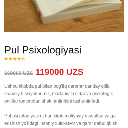
Pul Psixologiyasi
119000 UZS
169000 UZS
Ushbu kitobda pul bilan bog'liq qarorlar qanday qilib 
shaxsiy hissiyotlarimiz, madaniy ta'sirlar va psixologik 
omillar tomonidan shakllantirilishi tushuntiriladi. 

Pul psixologiyasi uchun kitob moliyaviy muvaffaqiyatga 
erishish yo'lidagi insoniy xulq-atvor va qaror qabul qilish 