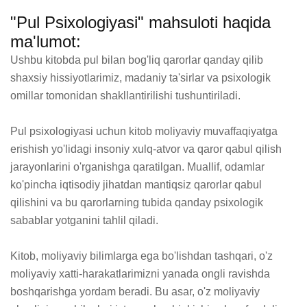
"Pul Psixologiyasi" mahsuloti haqida
ma'lumot:
Ushbu kitobda pul bilan bog'liq qarorlar qanday qilib 
shaxsiy hissiyotlarimiz, madaniy ta'sirlar va psixologik 
omillar tomonidan shakllantirilishi tushuntiriladi. 

Pul psixologiyasi uchun kitob moliyaviy muvaffaqiyatga 
erishish yo'lidagi insoniy xulq-atvor va qaror qabul qilish 
jarayonlarini o'rganishga qaratilgan. Muallif, odamlar 
ko'pincha iqtisodiy jihatdan mantiqsiz qarorlar qabul 
qilishini va bu qarorlarning tubida qanday psixologik 
sabablar yotganini tahlil qiladi.

Kitob, moliyaviy bilimlarga ega bo'lishdan tashqari, o'z 
moliyaviy xatti-harakatlarimizni yanada ongli ravishda 
boshqarishga yordam beradi. Bu asar, o'z moliyaviy 