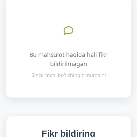
Bu mahsulot haqida hali fikr
bildirilmagan
Siz birinchi bo'lishingiz mumkin!
Fikr bildiring