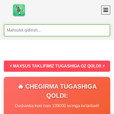
⚡ MAXSUS TAKLIFIMIZ TUGASHIGA OZ QOLDI! ⚡
🔥 CHEGIRMA TUGASHIGA
QOLDI:
Dushanba kuni narx 139000 so'mga ko'tariladi!