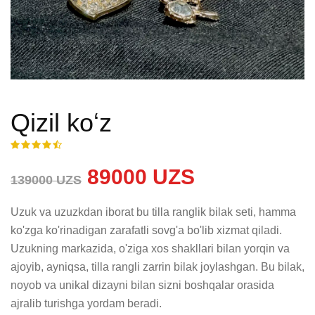
Qizil koʻz
89000 UZS
139000 UZS
Uzuk va uzuzkdan iborat bu tilla ranglik bilak seti, hamma 
ko'zga ko'rinadigan zarafatli sovg'a bo'lib xizmat qiladi. 
Uzukning markazida, o'ziga xos shakllari bilan yorqin va 
ajoyib, ayniqsa, tilla rangli zarrin bilak joylashgan. Bu bilak, 
noyob va unikal dizayni bilan sizni boshqalar orasida 
ajralib turishga yordam beradi. 
