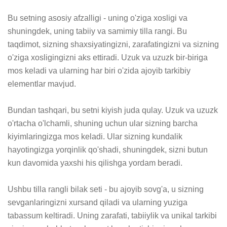
Bu setning asosiy afzalligi - uning o'ziga xosligi va 
shuningdek, uning tabiiy va samimiy tilla rangi. Bu 
taqdimot, sizning shaxsiyatingizni, zarafatingizni va sizning 
o'ziga xosligingizni aks ettiradi. Uzuk va uzuzk bir-biriga 
mos keladi va ularning har biri o'zida ajoyib tarkibiy 
elementlar mavjud.

Bundan tashqari, bu setni kiyish juda qulay. Uzuk va uzuzk 
o'rtacha o'lchamli, shuning uchun ular sizning barcha 
kiyimlaringizga mos keladi. Ular sizning kundalik 
hayotingizga yorqinlik qo'shadi, shuningdek, sizni butun 
kun davomida yaxshi his qilishga yordam beradi. 

Ushbu tilla rangli bilak seti - bu ajoyib sovg'a, u sizning 
sevganlaringizni xursand qiladi va ularning yuziga 
tabassum keltiradi. Uning zarafati, tabiiylik va unikal tarkibi 