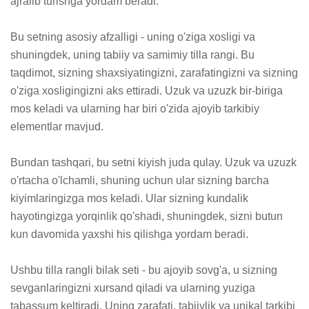
ajralib turishga yordam beradi. 

Bu setning asosiy afzalligi - uning o'ziga xosligi va 
shuningdek, uning tabiiy va samimiy tilla rangi. Bu 
taqdimot, sizning shaxsiyatingizni, zarafatingizni va sizning 
o'ziga xosligingizni aks ettiradi. Uzuk va uzuzk bir-biriga 
mos keladi va ularning har biri o'zida ajoyib tarkibiy 
elementlar mavjud.

Bundan tashqari, bu setni kiyish juda qulay. Uzuk va uzuzk 
o'rtacha o'lchamli, shuning uchun ular sizning barcha 
kiyimlaringizga mos keladi. Ular sizning kundalik 
hayotingizga yorqinlik qo'shadi, shuningdek, sizni butun 
kun davomida yaxshi his qilishga yordam beradi. 

Ushbu tilla rangli bilak seti - bu ajoyib sovg'a, u sizning 
sevganlaringizni xursand qiladi va ularning yuziga 
tabassum keltiradi. Uning zarafati, tabiiylik va unikal tarkibi 