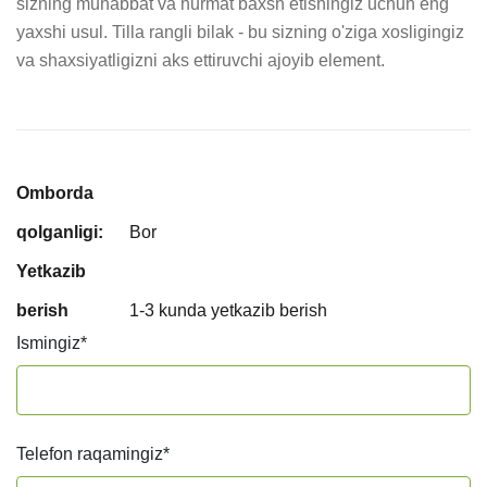
sizning muhabbat va hurmat baxsh etishingiz uchun eng 
yaxshi usul. Tilla rangli bilak - bu sizning o'ziga xosligingiz 
va shaxsiyatligizni aks ettiruvchi ajoyib element.
Omborda
qolganligi:
Bor
Yetkazib
berish
1-3 kunda yetkazib berish
Ismingiz
*
Telefon raqamingiz
*