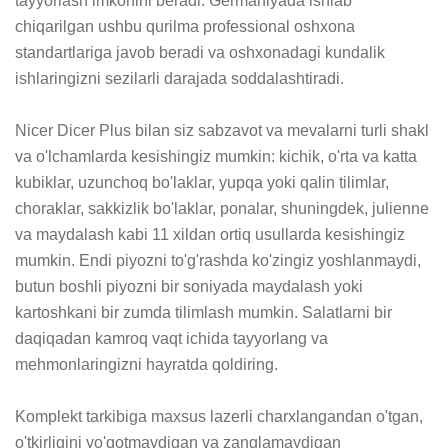
tayyorlash imkonini beradi. Germaniyada ishlab 
chiqarilgan ushbu qurilma professional oshxona 
standartlariga javob beradi va oshxonadagi kundalik 
ishlaringizni sezilarli darajada soddalashtiradi.

Nicer Dicer Plus bilan siz sabzavot va mevalarni turli shakl 
va o'lchamlarda kesishingiz mumkin: kichik, o'rta va katta 
kubiklar, uzunchoq bo'laklar, yupqa yoki qalin tilimlar, 
choraklar, sakkizlik bo'laklar, ponalar, shuningdek, julienne 
va maydalash kabi 11 xildan ortiq usullarda kesishingiz 
mumkin. Endi piyozni to'g'rashda ko'zingiz yoshlanmaydi, 
butun boshli piyozni bir soniyada maydalash yoki 
kartoshkani bir zumda tilimlash mumkin. Salatlarni bir 
daqiqadan kamroq vaqt ichida tayyorlang va 
mehmonlaringizni hayratda qoldiring.

Komplekt tarkibiga maxsus lazerli charxlangandan o'tgan, 
o'tkirligini yo'qotmaydigan va zanglamaydigan 