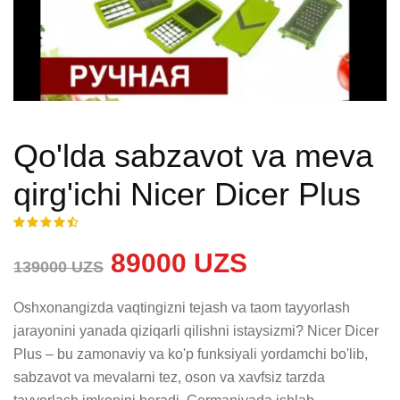
Qo'lda sabzavot va meva
qirg'ichi Nicer Dicer Plus
89000 UZS
139000 UZS
Oshxonangizda vaqtingizni tejash va taom tayyorlash 
jarayonini yanada qiziqarli qilishni istaysizmi? Nicer Dicer 
Plus – bu zamonaviy va ko'p funksiyali yordamchi bo'lib, 
sabzavot va mevalarni tez, oson va xavfsiz tarzda 