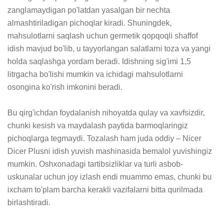
zanglamaydigan po'latdan yasalgan bir nechta 
almashtiriladigan pichoqlar kiradi. Shuningdek, 
mahsulotlarni saqlash uchun germetik qopqoqli shaffof 
idish mavjud bo'lib, u tayyorlangan salatlarni toza va yangi 
holda saqlashga yordam beradi. Idishning sig'imi 1,5 
litrgacha bo'lishi mumkin va ichidagi mahsulotlarni 
osongina ko'rish imkonini beradi.

Bu qirg'ichdan foydalanish nihoyatda qulay va xavfsizdir, 
chunki kesish va maydalash paytida barmoqlaringiz 
pichoqlarga tegmaydi. Tozalash ham juda oddiy – Nicer 
Dicer Plusni idish yuvish mashinasida bemalol yuvishingiz 
mumkin. Oshxonadagi tartibsizliklar va turli asbob-
uskunalar uchun joy izlash endi muammo emas, chunki bu 
ixcham to'plam barcha kerakli vazifalarni bitta qurilmada 
birlashtiradi.