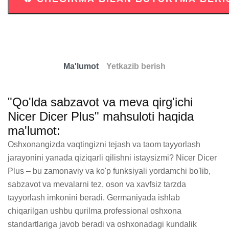
Ma'lumot
Yetkazib berish
"Qo'lda sabzavot va meva qirg'ichi
Nicer Dicer Plus" mahsuloti haqida
ma'lumot:
Oshxonangizda vaqtingizni tejash va taom tayyorlash 
jarayonini yanada qiziqarli qilishni istaysizmi? Nicer Dicer 
Plus – bu zamonaviy va ko'p funksiyali yordamchi bo'lib, 
sabzavot va mevalarni tez, oson va xavfsiz tarzda 
tayyorlash imkonini beradi. Germaniyada ishlab 
chiqarilgan ushbu qurilma professional oshxona 
standartlariga javob beradi va oshxonadagi kundalik 