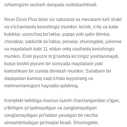
ishlaringizni sezilarli darajada soddalashtiradi.

Nicer Dicer Plus bilan siz sabzavot va mevalarni turli shakl 
va o'lchamlarda kesishingiz mumkin: kichik, o'rta va katta 
kubiklar, uzunchoq bo'laklar, yupqa yoki qalin tilimlar, 
choraklar, sakkizlik bo'laklar, ponalar, shuningdek, julienne 
va maydalash kabi 11 xildan ortiq usullarda kesishingiz 
mumkin. Endi piyozni to'g'rashda ko'zingiz yoshlanmaydi, 
butun boshli piyozni bir soniyada maydalash yoki 
kartoshkani bir zumda tilimlash mumkin. Salatlarni bir 
daqiqadan kamroq vaqt ichida tayyorlang va 
mehmonlaringizni hayratda qoldiring.

Komplekt tarkibiga maxsus lazerli charxlangandan o'tgan, 
o'tkirligini yo'qotmaydigan va zanglamaydigan 
zanglamaydigan po'latdan yasalgan bir nechta 
almashtiriladigan pichoqlar kiradi. Shuningdek, 