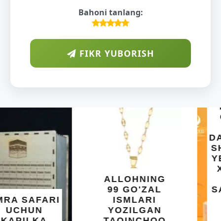
Bahoni tanlang:
FIKR YUBORISH
ARAB
DIYORIDA
O'SUVCHI
KUNDUR
DARAXTINING
SHIFOBAXSH
YELIMI: AQL,
XOTIRA VA
ALLOHNING
UMUMIY
99 GO'ZAL
SALOMATLIK
ISMLARI
UCHUN
YOZILGAN
BEBAHO
TAQINCHOQ
NE'MAT