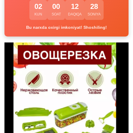
02
00
12
28
KUN
SOAT
DAQIQA
SONIYA
Bu narxda oxirgi imkoniyat! Shoshiling!