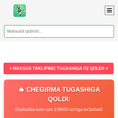
⚡ MAXSUS TAKLIFIMIZ TUGASHIGA OZ QOLDI! ⚡
🔥 CHEGIRMA TUGASHIGA
QOLDI:
Dushanba kuni narx 139000 so'mga ko'tariladi!