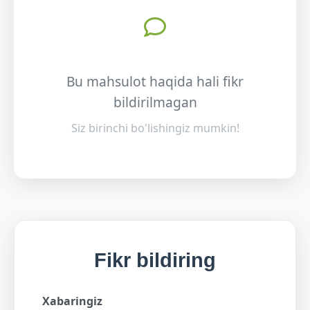
Bu mahsulot haqida hali fikr
bildirilmagan
Siz birinchi bo'lishingiz mumkin!
Fikr bildiring
Xabaringiz