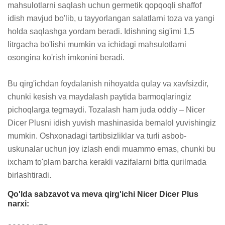
mahsulotlarni saqlash uchun germetik qopqoqli shaffof 
idish mavjud bo'lib, u tayyorlangan salatlarni toza va yangi 
holda saqlashga yordam beradi. Idishning sig'imi 1,5 
litrgacha bo'lishi mumkin va ichidagi mahsulotlarni 
osongina ko'rish imkonini beradi.

Bu qirg'ichdan foydalanish nihoyatda qulay va xavfsizdir, 
chunki kesish va maydalash paytida barmoqlaringiz 
pichoqlarga tegmaydi. Tozalash ham juda oddiy – Nicer 
Dicer Plusni idish yuvish mashinasida bemalol yuvishingiz 
mumkin. Oshxonadagi tartibsizliklar va turli asbob-
uskunalar uchun joy izlash endi muammo emas, chunki bu 
ixcham to'plam barcha kerakli vazifalarni bitta qurilmada 
birlashtiradi.
Qo'lda sabzavot va meva qirg'ichi Nicer Dicer Plus
narxi: