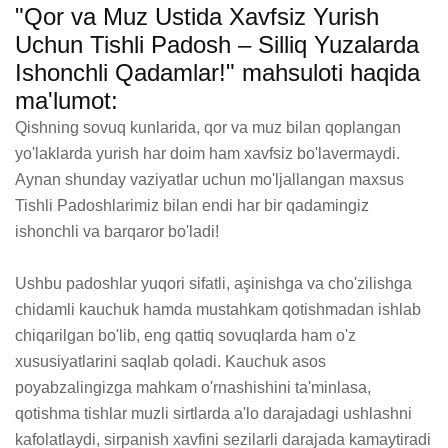
"Qor va Muz Ustida Xavfsiz Yurish
Uchun Tishli Padosh – Silliq Yuzalarda
Ishonchli Qadamlar!" mahsuloti haqida
ma'lumot:
Qishning sovuq kunlarida, qor va muz bilan qoplangan 
yo'laklarda yurish har doim ham xavfsiz bo'lavermaydi. 
Aynan shunday vaziyatlar uchun mo'ljallangan maxsus 
Tishli Padoshlarimiz bilan endi har bir qadamingiz 
ishonchli va barqaror bo'ladi!

Ushbu padoshlar yuqori sifatli, aşinishga va cho'zilishga 
chidamli kauchuk hamda mustahkam qotishmadan ishlab 
chiqarilgan bo'lib, eng qattiq sovuqlarda ham o'z 
xususiyatlarini saqlab qoladi. Kauchuk asos 
poyabzalingizga mahkam o'rnashishini ta'minlasa, 
qotishma tishlar muzli sirtlarda a'lo darajadagi ushlashni 
kafolatlaydi, sirpanish xavfini sezilarli darajada kamaytiradi 