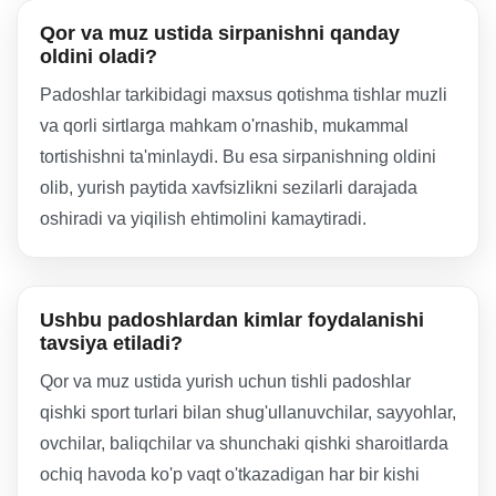
Qor va muz ustida sirpanishni qanday
oldini oladi?
Padoshlar tarkibidagi maxsus qotishma tishlar muzli
va qorli sirtlarga mahkam o'rnashib, mukammal
tortishishni ta'minlaydi. Bu esa sirpanishning oldini
olib, yurish paytida xavfsizlikni sezilarli darajada
oshiradi va yiqilish ehtimolini kamaytiradi.
Ushbu padoshlardan kimlar foydalanishi
tavsiya etiladi?
Qor va muz ustida yurish uchun tishli padoshlar
qishki sport turlari bilan shug'ullanuvchilar, sayyohlar,
ovchilar, baliqchilar va shunchaki qishki sharoitlarda
ochiq havoda ko'p vaqt o'tkazadigan har bir kishi