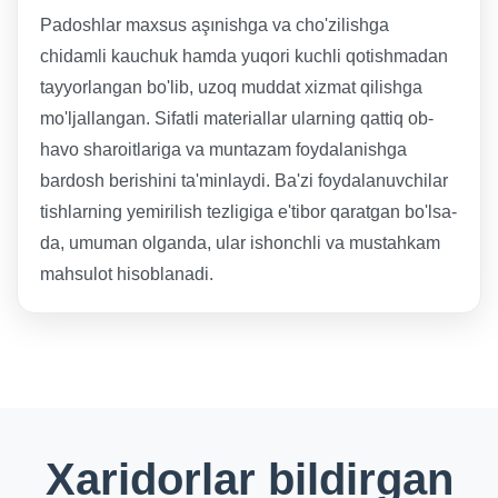
Padoshlar maxsus aşınishga va cho'zilishga
chidamli kauchuk hamda yuqori kuchli qotishmadan
tayyorlangan bo'lib, uzoq muddat xizmat qilishga
mo'ljallangan. Sifatli materiallar ularning qattiq ob-
havo sharoitlariga va muntazam foydalanishga
bardosh berishini ta'minlaydi. Ba'zi foydalanuvchilar
tishlarning yemirilish tezligiga e'tibor qaratgan bo'lsa-
da, umuman olganda, ular ishonchli va mustahkam
mahsulot hisoblanadi.
Xaridorlar bildirgan