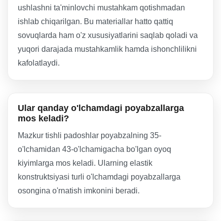
ushlashni ta'minlovchi mustahkam qotishmadan
ishlab chiqarilgan. Bu materiallar hatto qattiq
sovuqlarda ham o'z xususiyatlarini saqlab qoladi va
yuqori darajada mustahkamlik hamda ishonchlilikni
kafolatlaydi.
Ular qanday o'lchamdagi poyabzallarga
mos keladi?
Mazkur tishli padoshlar poyabzalning 35-
o'lchamidan 43-o'lchamigacha bo'lgan oyoq
kiyimlarga mos keladi. Ularning elastik
konstruktsiyasi turli o'lchamdagi poyabzallarga
osongina o'rnatish imkonini beradi.