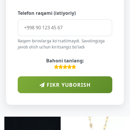
Telefon raqami (ixtiyoriy)
Raqam birovlarga ko'rsatilmaydi. Savolingizga
javob olish uchun kiritsangiz bo'ladi
Bahoni tanlang:
FIKR YUBORISH
AR
DIYO
O'SU
KUN