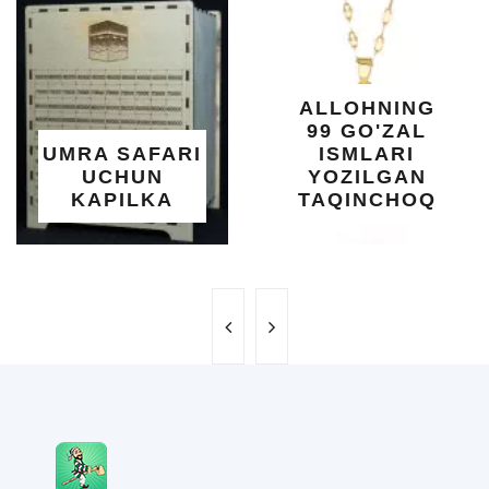
DARAX
SHIFO
YELIMI
XOTI
ALLOHNING
UMU
99 GO'ZAL
SALOM
SAFARI
ISMLARI
UC
HUN
YOZILGAN
BEB
ILKA
TAQINCHOQ
NE'