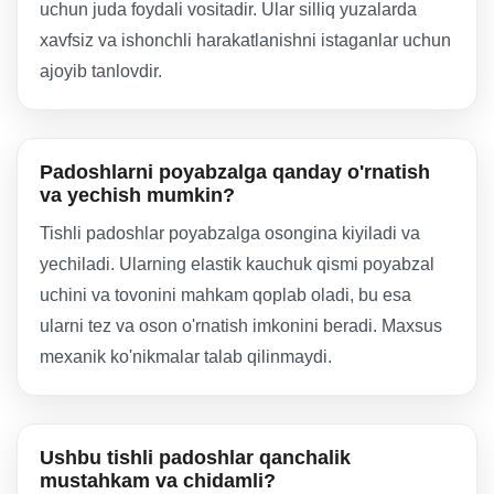
uchun juda foydali vositadir. Ular silliq yuzalarda
xavfsiz va ishonchli harakatlanishni istaganlar uchun
ajoyib tanlovdir.
Padoshlarni poyabzalga qanday o'rnatish
va yechish mumkin?
Tishli padoshlar poyabzalga osongina kiyiladi va
yechiladi. Ularning elastik kauchuk qismi poyabzal
uchini va tovonini mahkam qoplab oladi, bu esa
ularni tez va oson o'rnatish imkonini beradi. Maxsus
mexanik ko'nikmalar talab qilinmaydi.
Ushbu tishli padoshlar qanchalik
mustahkam va chidamli?