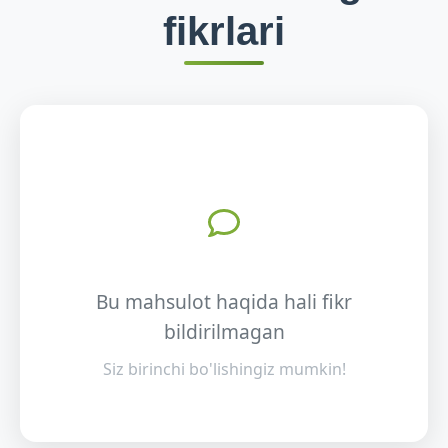
fikrlari
Bu mahsulot haqida hali fikr
bildirilmagan
Siz birinchi bo'lishingiz mumkin!