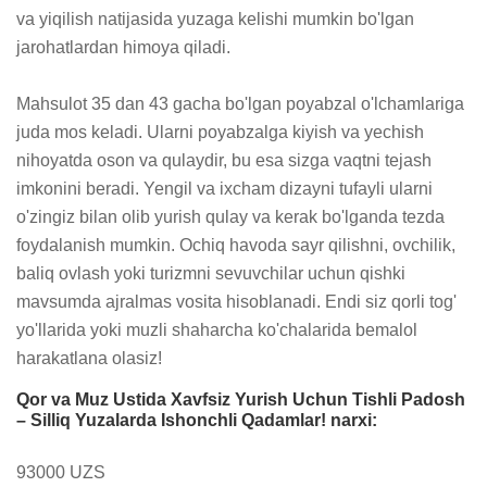
va yiqilish natijasida yuzaga kelishi mumkin bo'lgan 
jarohatlardan himoya qiladi.

Mahsulot 35 dan 43 gacha bo'lgan poyabzal o'lchamlariga 
juda mos keladi. Ularni poyabzalga kiyish va yechish 
nihoyatda oson va qulaydir, bu esa sizga vaqtni tejash 
imkonini beradi. Yengil va ixcham dizayni tufayli ularni 
o'zingiz bilan olib yurish qulay va kerak bo'lganda tezda 
foydalanish mumkin. Ochiq havoda sayr qilishni, ovchilik, 
baliq ovlash yoki turizmni sevuvchilar uchun qishki 
mavsumda ajralmas vosita hisoblanadi. Endi siz qorli tog' 
yo'llarida yoki muzli shaharcha ko'chalarida bemalol 
harakatlana olasiz!
Qor va Muz Ustida Xavfsiz Yurish Uchun Tishli Padosh
– Silliq Yuzalarda Ishonchli Qadamlar! narxi:
93000 UZS