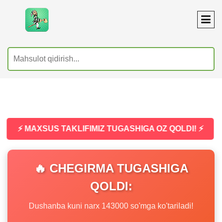
⚡ MAXSUS TAKLIFIMIZ TUGASHIGA OZ QOLDI! ⚡
🔥 CHEGIRMA TUGASHIGA
QOLDI:
Dushanba kuni narx 143000 so'mga ko'tariladi!