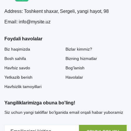
Address: Toshkent shaxar, Sergeli, yangi hayot, 98
Email: info@mysite.uz
Foydali havolalar
Biz haqimizda
Bizlar kimmiz?
Bosh sahifa
Bizning hizmatlar
Havfsiz savdo
Bog'lanish
Yetkazib berish
Havolalar
Havfsizlik tamoyillari
Yangiliklarimizga obuna bo'ling!
Siz uchun yangi takliflar bo'lganida email orqali habar yuboramiz