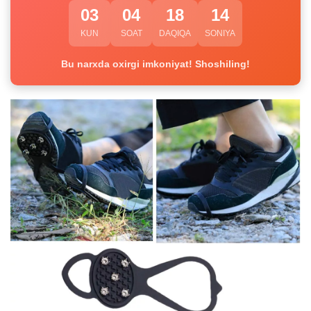
03
04
18
13
KUN
SOAT
DAQIQA
SONIYA
Bu narxda oxirgi imkoniyat! Shoshiling!