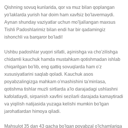
Qishning sovuq kunlarida, qor va muz bilan qoplangan 
yo'laklarda yurish har doim ham xavfsiz bo'lavermaydi. 
Aynan shunday vaziyatlar uchun mo'ljallangan maxsus 
Tishli Padoshlarimiz bilan endi har bir qadamingiz 
ishonchli va barqaror bo'ladi!

Ushbu padoshlar yuqori sifatli, aşinishga va cho'zilishga 
chidamli kauchuk hamda mustahkam qotishmadan ishlab 
chiqarilgan bo'lib, eng qattiq sovuqlarda ham o'z 
xususiyatlarini saqlab qoladi. Kauchuk asos 
poyabzalingizga mahkam o'rnashishini ta'minlasa, 
qotishma tishlar muzli sirtlarda a'lo darajadagi ushlashni 
kafolatlaydi, sirpanish xavfini sezilarli darajada kamaytiradi 
va yiqilish natijasida yuzaga kelishi mumkin bo'lgan 
jarohatlardan himoya qiladi.

Mahsulot 35 dan 43 gacha bo'lgan poyabzal o'lchamlariga 