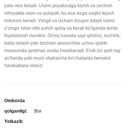
juda mos keladi. Ularni poyabzalga kiyish va yechish 
nihoyatda oson va qulaydir, bu esa sizga vaqtni tejash 
imkonini beradi. Yengil va ixcham dizayni tufayli ularni 
o'zingiz bilan olib yurish qulay va kerak bo'lganda tezda 
foydalanish mumkin. Ochiq havoda sayr qilishni, ovchilik, 
baliq ovlash yoki turizmni sevuvchilar uchun qishki 
mavsumda ajralmas vosita hisoblanadi. Endi siz qorli tog' 
yo'llarida yoki muzli shaharcha ko'chalarida bemalol 
harakatlana olasiz!
Omborda
qolganligi:
Bor
Yetkazib