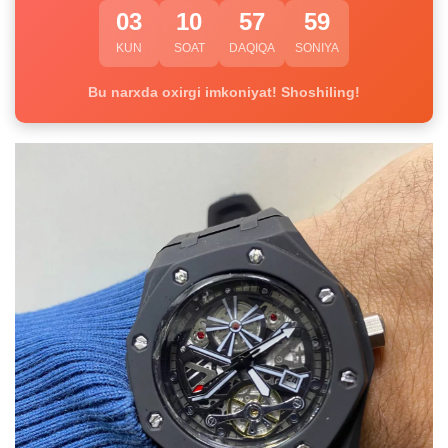
03
10
57
58
KUN
SOAT
DAQIQA
SONIYA
Bu narxda oxirgi imkoniyat! Shoshiling!