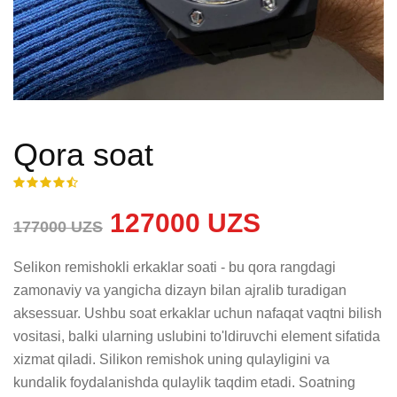
Qora soat
127000 UZS
177000 UZS
Selikon remishokli erkaklar soati - bu qora rangdagi 
zamonaviy va yangicha dizayn bilan ajralib turadigan 
aksessuar. Ushbu soat erkaklar uchun nafaqat vaqtni bilish 
vositasi, balki ularning uslubini to'ldiruvchi element sifatida 
xizmat qiladi. Silikon remishok uning qulayligini va 
kundalik foydalanishda qulaylik taqdim etadi. Soatning 