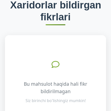
Xaridorlar bildirgan
fikrlari
Bu mahsulot haqida hali fikr
bildirilmagan
Siz birinchi bo'lishingiz mumkin!