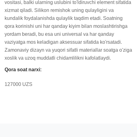
vositasi, balki ularning uslubini to'ldiruvchi element sifatida 
xizmat qiladi. Silikon remishok uning qulayligini va 
kundalik foydalanishda qulaylik taqdim etadi. Soatning 
qora korinishi uni har qanday kiyim bilan moslashtirishga 
yordam beradi, bu esa uni universal va har qanday 
vaziyatga mos keladigan aksessuar sifatida ko'rsatadi. 
Zamonaviy dizayn va yuqori sifatli materiallar soatga o'ziga 
xoslik va uzoq muddatli chidamlilikni kafolatlaydi.
Qora soat narxi:
127000 UZS