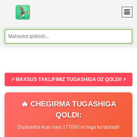
⚡ MAXSUS TAKLIFIMIZ TUGASHIGA OZ QOLDI! ⚡
🔥 CHEGIRMA TUGASHIGA
QOLDI:
Dushanba kuni narx 177000 so'mga ko'tariladi!