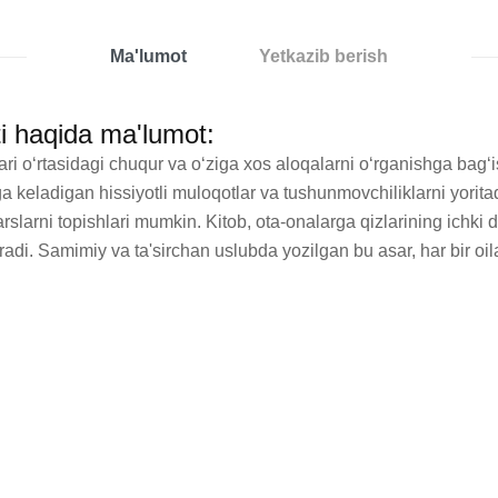
Ma'lumot
Yetkazib berish
i haqida ma'lumot:
ari o‘rtasidagi chuqur va o‘ziga xos aloqalarni o‘rganishga bag‘i
a keladigan hissiyotli muloqotlar va tushunmovchiliklarni yoritadi
slarni topishlari mumkin. Kitob, ota-onalarga qizlarining ichki d
. Samimiy va ta'sirchan uslubda yozilgan bu asar, har bir oila