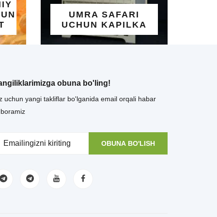
GO'ZAL ISM
UMRA SAFARI
YOZILGA
UCHUN KAPILKA
TAQINCH
angiliklarimizga obuna bo'ling!
z uchun yangi takliflar bo'lganida email orqali habar
uboramiz
OBUNA BO'LISH