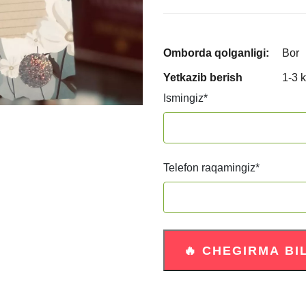
Omborda qolganligi:
Bor
Yetkazib berish
1-3 
Ismingiz
*
Telefon raqamingiz
*