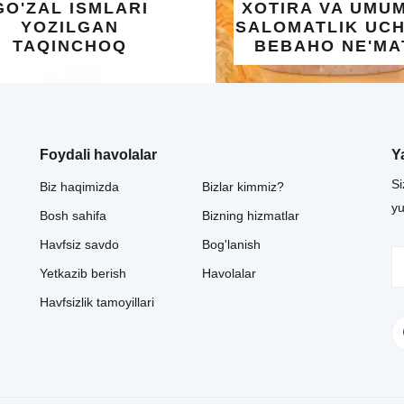
SMLARI
XOTIRA VA UMUMIY
GAN
SALOMATLIK UCHUN
HOQ
BEBAHO NE'MAT
Foydali havolalar
Y
Si
Biz haqimizda
Bizlar kimmiz?
y
Bosh sahifa
Bizning hizmatlar
Havfsiz savdo
Bog'lanish
Yetkazib berish
Havolalar
Havfsizlik tamoyillari