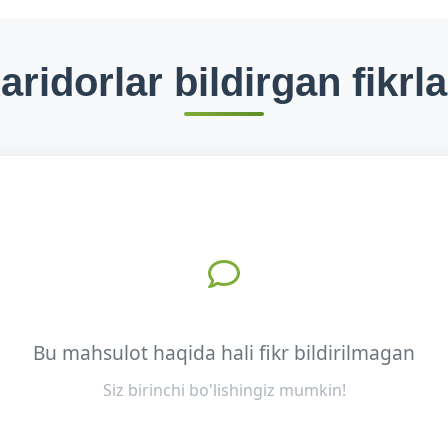
aridorlar bildirgan fikrla
Bu mahsulot haqida hali fikr bildirilmagan
Siz birinchi bo'lishingiz mumkin!