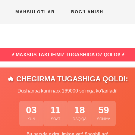
MAHSULOTLAR
BOG'LANISH
⚡ MAXSUS TAKLIFIMIZ TUGASHIGA OZ QOLDI! ⚡
🔥 CHEGIRMA TUGASHIGA QOLDI:
Dushanba kuni narx 169000 so'mga ko'tariladi!
03
11
18
58
KUN
SOAT
DAQIQA
SONIYA
Bu narxda oxirgi imkoniyat! Shoshiling!