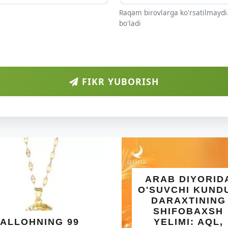
Raqam birovlarga ko'rsatilmaydi.
bo'ladi
FIKR YUBORISH
ARAB DIYORIDA
O'SUVCHI KUNDUR
DARAXTINING
SHIFOBAXSH
NG 99
YELIMI: AQL,