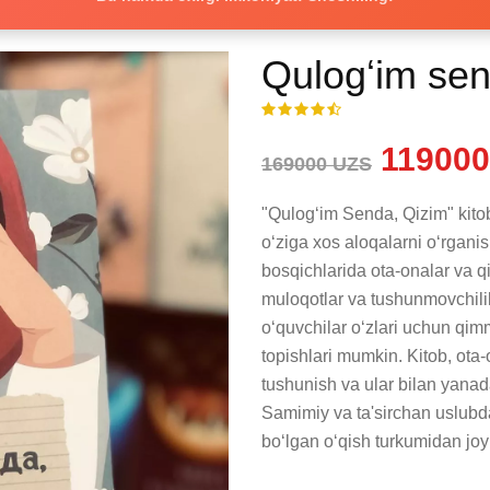
Qulogʻim sen
119000
169000 UZS
"Qulogʻim Senda, Qizim" kitobi
o‘ziga xos aloqalarni o‘rgani
bosqichlarida ota-onalar va qi
muloqotlar va tushunmovchilikl
o‘quvchilar o‘zlari uchun qimm
topishlari mumkin. Kitob, ota-
tushunish va ular bilan yana
Samimiy va ta'sirchan uslubda 
bo‘lgan o‘qish turkumidan joy