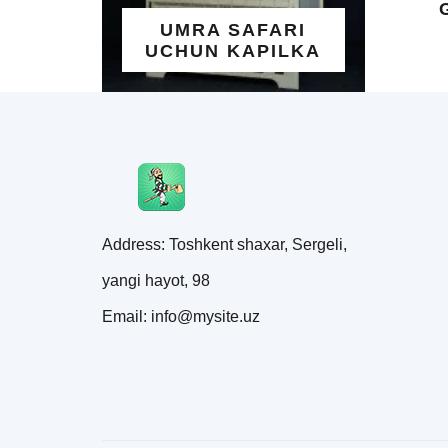
GO'ZAL I
UMRA SAFARI
YOZIL
UCHUN KAPILKA
TAQINC
Address: Toshkent shaxar, Sergeli,
yangi hayot, 98
Email: info@mysite.uz