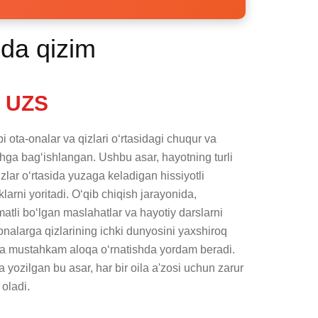
da qizim
 UZS
 ota-onalar va qizlari o‘rtasidagi chuqur va 
shga bag‘ishlangan. Ushbu asar, hayotning turli 
zlar o‘rtasida yuzaga keladigan hissiyotli 
arni yoritadi. O‘qib chiqish jarayonida, 
atli bo‘lgan maslahatlar va hayotiy darslarni 
onalarga qizlarining ichki dunyosini yaxshiroq 
da mustahkam aloqa o‘rnatishda yordam beradi. 
yozilgan bu asar, har bir oila a'zosi uchun zarur 
 oladi.