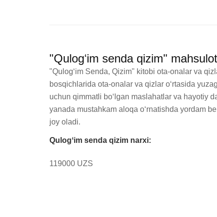
"Qulogʻim senda qizim" mahsulot
"Qulogʻim Senda, Qizim" kitobi ota-onalar va qizl
bosqichlarida ota-onalar va qizlar o‘rtasida yuzag
uchun qimmatli bo‘lgan maslahatlar va hayotiy dar
yanada mustahkam aloqa o‘rnatishda yordam beradi
joy oladi.
Qulogʻim senda qizim narxi:
119000 UZS