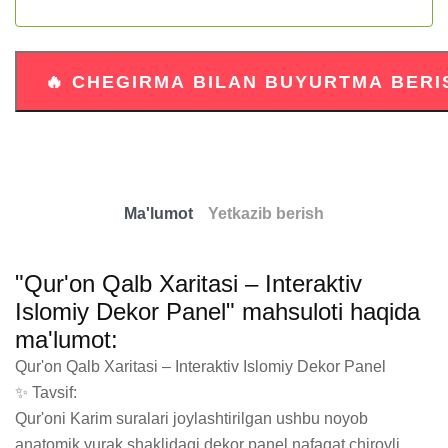
Ma'lumot
Yetkazib berish
"Qur'on Qalb Xaritasi – Interaktiv
Islomiy Dekor Panel" mahsuloti haqida
ma'lumot:
Qur'on Qalb Xaritasi – Interaktiv Islomiy Dekor Panel

✨ Tavsif:

Qur'oni Karim suralari joylashtirilgan ushbu noyob 
anatomik yurak shaklidagi dekor panel nafaqat chiroyli 