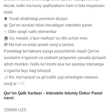
bezak, balki ma'naviy qadriyatlarni ham o‘zida mujassam 
etadi.

🫀 Yurak shaklidagi premium dizayn

📖 Qur'on suralari bilan bezatilgan interaktiv panel

✨ Oltin rangli nafis elementlar

🏠 Uy, masjid, o‘quv markazi va ofis uchun mos

🎁 Ma'noli va esda qolarli sovg‘a tanlovi

Paneldagi bo‘laklarni joyiga joylashtirish orqali Qur'on 
suralarini o‘rganish va yodlash jarayonini yanada qiziqarli 
qilish mumkin. Nafis ko‘rinishi esa har qanday interyerga 
o‘zgacha fayz bag‘ishlaydi.

🌙 Ilm, ma'naviyat va go‘zallik uyg‘unlashgan maxsus 
sovg‘a! ✨🤍
Qur'on Qalb Xaritasi – Interaktiv Islomiy Dekor Panel
narxi:
159000 UZS