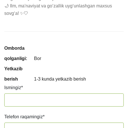
🌙 Ilm, ma'naviyat va go‘zallik uyg‘unlashgan maxsus 
sovg‘a! ✨🤍
Omborda
qolganligi:
Bor
Yetkazib
berish
1-3 kunda yetkazib berish
Ismingiz
*
Telefon raqamingiz
*