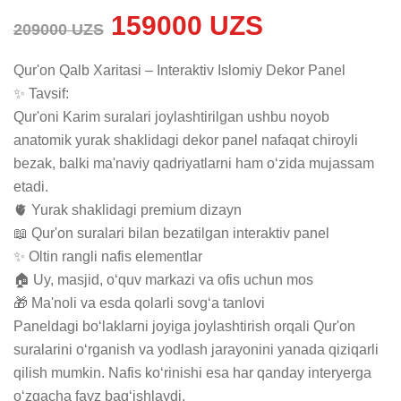
159000 UZS
209000 UZS
Qur'on Qalb Xaritasi – Interaktiv Islomiy Dekor Panel

✨ Tavsif:

Qur'oni Karim suralari joylashtirilgan ushbu noyob 
anatomik yurak shaklidagi dekor panel nafaqat chiroyli 
bezak, balki ma'naviy qadriyatlarni ham o‘zida mujassam 
etadi.

🫀 Yurak shaklidagi premium dizayn

📖 Qur'on suralari bilan bezatilgan interaktiv panel

✨ Oltin rangli nafis elementlar

🏠 Uy, masjid, o‘quv markazi va ofis uchun mos

🎁 Ma'noli va esda qolarli sovg‘a tanlovi

Paneldagi bo‘laklarni joyiga joylashtirish orqali Qur'on 
suralarini o‘rganish va yodlash jarayonini yanada qiziqarli 
qilish mumkin. Nafis ko‘rinishi esa har qanday interyerga 
o‘zgacha fayz bag‘ishlaydi.
