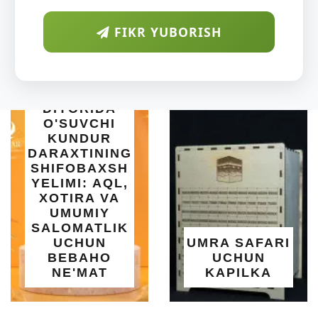
FIKR YUBORISH
B
IDA
CHI
UR
NING
AXSH
INTEX 
 AQL,
SET BAS
 VA
| 183X51
IY
OSO
TLIK
O'RNATI
UN
UMRA SAFARI
YOZG
HO
UCHUN
SALQINL
AT
KAPILKA
MAR