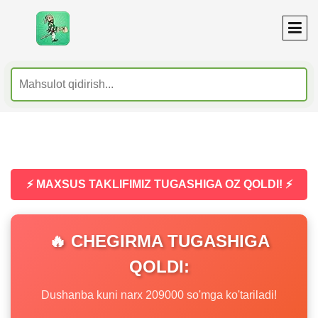
⚡ MAXSUS TAKLIFIMIZ TUGASHIGA OZ QOLDI! ⚡
🔥 CHEGIRMA TUGASHIGA
QOLDI:
Dushanba kuni narx 209000 so'mga ko'tariladi!