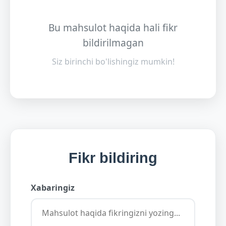
Bu mahsulot haqida hali fikr
bildirilmagan
Siz birinchi bo'lishingiz mumkin!
Fikr bildiring
Xabaringiz