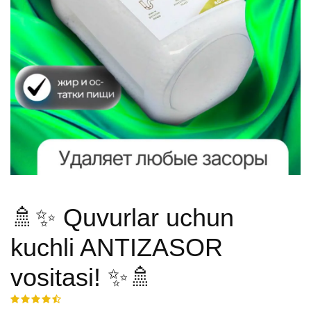
🚿✨ Quvurlar uchun
kuchli ANTIZASOR
vositasi! ✨🚿