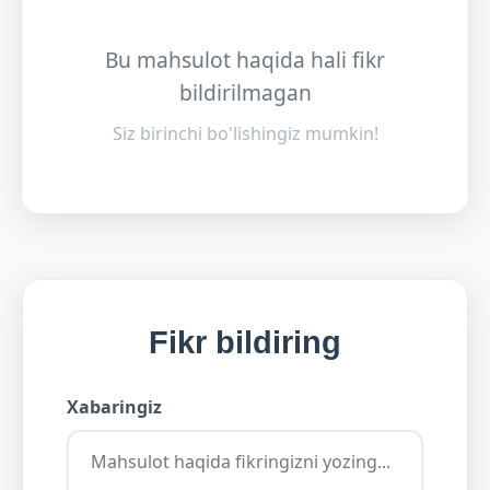
Bu mahsulot haqida hali fikr
bildirilmagan
Siz birinchi bo'lishingiz mumkin!
Fikr bildiring
Xabaringiz