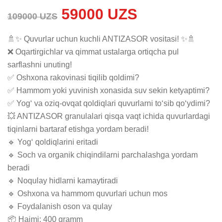
59000 UZS
109000 UZS
🚿✨ Quvurlar uchun kuchli ANTIZASOR vositasi! ✨🚿

❌ Oqartirgichlar va qimmat ustalarga ortiqcha pul 
sarflashni unuting!

✅ Oshxona rakovinasi tiqilib qoldimi?

✅ Hammom yoki yuvinish xonasida suv sekin ketyaptimi?

✅ Yog‘ va oziq-ovqat qoldiqlari quvurlarni to‘sib qo‘ydimi?

💥 ANTIZASOR granulalari qisqa vaqt ichida quvurlardagi 
tiqinlarni bartaraf etishga yordam beradi!

🔹 Yog‘ qoldiqlarini eritadi

🔹 Soch va organik chiqindilarni parchalashga yordam 
beradi

🔹 Noqulay hidlarni kamaytiradi

🔹 Oshxona va hammom quvurlari uchun mos

🔹 Foydalanish oson va qulay

📦 Hajmi: 400 gramm
