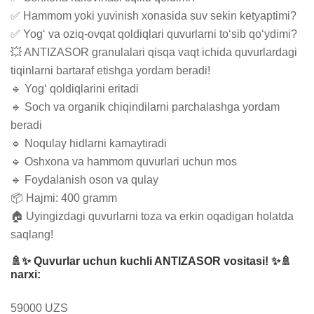
✅ Hammom yoki yuvinish xonasida suv sekin ketyaptimi?

✅ Yog‘ va oziq-ovqat qoldiqlari quvurlarni to‘sib qo‘ydimi?

💥 ANTIZASOR granulalari qisqa vaqt ichida quvurlardagi 
tiqinlarni bartaraf etishga yordam beradi!

🔹 Yog‘ qoldiqlarini eritadi

🔹 Soch va organik chiqindilarni parchalashga yordam 
beradi

🔹 Noqulay hidlarni kamaytiradi

🔹 Oshxona va hammom quvurlari uchun mos

🔹 Foydalanish oson va qulay

📦 Hajmi: 400 gramm

🏠 Uyingizdagi quvurlarni toza va erkin oqadigan holatda 
saqlang!
🚿✨ Quvurlar uchun kuchli ANTIZASOR vositasi! ✨🚿
narxi:
59000 UZS