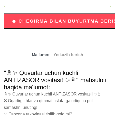
Ma'lumot
Yetkazib berish
"🚿✨ Quvurlar uchun kuchli
ANTIZASOR vositasi! ✨🚿" mahsuloti
haqida ma'lumot:
🚿✨ Quvurlar uchun kuchli ANTIZASOR vositasi! ✨🚿

❌ Oqartirgichlar va qimmat ustalarga ortiqcha pul 
sarflashni unuting!

✅ Oshxona rakovinasi tiqilib qoldimi?
