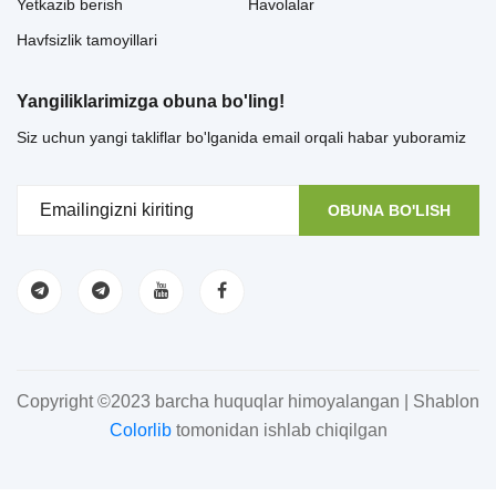
Yetkazib berish
Havolalar
Havfsizlik tamoyillari
Yangiliklarimizga obuna bo'ling!
Siz uchun yangi takliflar bo'lganida email orqali habar yuboramiz
OBUNA BO'LISH
Copyright ©2023 barcha huquqlar himoyalangan | Shablon
Colorlib
tomonidan ishlab chiqilgan