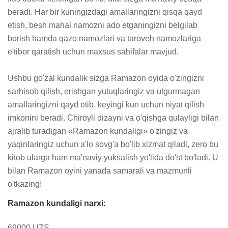
beradi. Har bir kuningizdagi amallaringizni qisqa qayd 
etish, besh mahal namozni ado etganingizni belgilab 
borish hamda qazo namozlari va taroveh namozlariga 
e'tibor qaratish uchun maxsus sahifalar mavjud.

Ushbu go'zal kundalik sizga Ramazon oyida o'zingizni 
sarhisob qilish, erishgan yutuqlaringiz va ulgurmagan 
amallaringizni qayd etib, keyingi kun uchun niyat qilish 
imkonini beradi. Chiroyli dizayni va o'qishga qulayligi bilan 
ajralib turadigan «Ramazon kundaligi» o'zingiz va 
yaqinlaringiz uchun a'lo sovg'a bo'lib xizmat qiladi, zero bu 
kitob ularga ham ma'naviy yuksalish yo'lida do'st bo'ladi. U 
bilan Ramazon oyini yanada samarali va mazmunli 
o'tkazing!
Ramazon kundaligi narxi:
69000 UZS