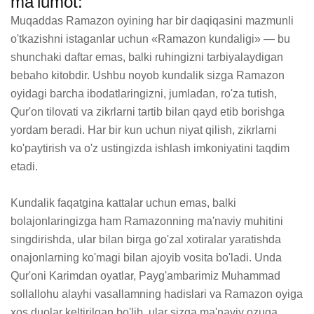
ma'lumot:
Muqaddas Ramazon oyining har bir daqiqasini mazmunli 
o'tkazishni istaganlar uchun «Ramazon kundaligi» — bu 
shunchaki daftar emas, balki ruhingizni tarbiyalaydigan 
bebaho kitobdir. Ushbu noyob kundalik sizga Ramazon 
oyidagi barcha ibodatlaringizni, jumladan, ro'za tutish, 
Qur'on tilovati va zikrlarni tartib bilan qayd etib borishga 
yordam beradi. Har bir kun uchun niyat qilish, zikrlarni 
ko'paytirish va o'z ustingizda ishlash imkoniyatini taqdim 
etadi.

Kundalik faqatgina kattalar uchun emas, balki 
bolajonlaringizga ham Ramazonning ma'naviy muhitini 
singdirishda, ular bilan birga go'zal xotiralar yaratishda 
onajonlarning ko'magi bilan ajoyib vosita bo'ladi. Unda 
Qur'oni Karimdan oyatlar, Payg'ambarimiz Muhammad 
sollallohu alayhi vasallamning hadislari va Ramazon oyiga 
xos duolar keltirilgan bo'lib, ular sizga ma'naviy ozuqa 