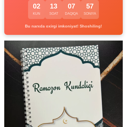
02
13
07
57
KUN
SOAT
DAQIQA
SONIYA
Bu narxda oxirgi imkoniyat! Shoshiling!