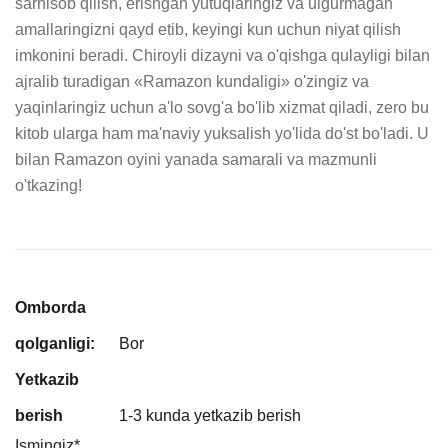
sarhisob qilish, erishgan yutuqlaringiz va ulgurmagan 
amallaringizni qayd etib, keyingi kun uchun niyat qilish 
imkonini beradi. Chiroyli dizayni va o'qishga qulayligi bilan 
ajralib turadigan «Ramazon kundaligi» o'zingiz va 
yaqinlaringiz uchun a'lo sovg'a bo'lib xizmat qiladi, zero bu 
kitob ularga ham ma'naviy yuksalish yo'lida do'st bo'ladi. U 
bilan Ramazon oyini yanada samarali va mazmunli 
o'tkazing!
Omborda
qolganligi:
Bor
Yetkazib
berish
1-3 kunda yetkazib berish
Ismingiz
*