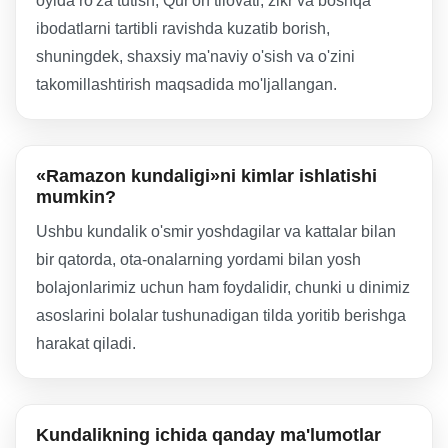
oyida ro'za tutish, Qur'on tilovati, zikr va boshqa
ibodatlarni tartibli ravishda kuzatib borish,
shuningdek, shaxsiy ma'naviy o'sish va o'zini
takomillashtirish maqsadida mo'ljallangan.
«Ramazon kundaligi»ni kimlar ishlatishi
mumkin?
Ushbu kundalik o'smir yoshdagilar va kattalar bilan
bir qatorda, ota-onalarning yordami bilan yosh
bolajonlarimiz uchun ham foydalidir, chunki u dinimiz
asoslarini bolalar tushunadigan tilda yoritib berishga
harakat qiladi.
Kundalikning ichida qanday ma'lumotlar