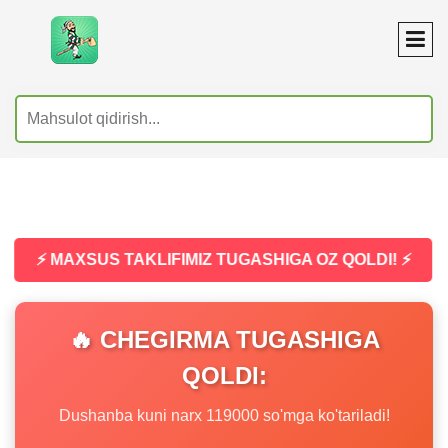
⚡ MAXSUS TAKLIFIMIZ TUGASHIGA OZ QOLDI! ⚡
🔥 CHEGIRMA TUGASHIGA
QOLDI:
Dushanba kuni narx 119000 so'mga ko'tariladi!