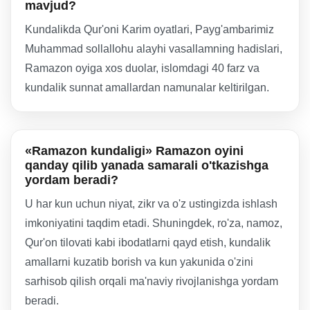
mavjud?
Kundalikda Qur'oni Karim oyatlari, Payg'ambarimiz
Muhammad sollallohu alayhi vasallamning hadislari,
Ramazon oyiga xos duolar, islomdagi 40 farz va
kundalik sunnat amallardan namunalar keltirilgan.
«Ramazon kundaligi» Ramazon oyini
qanday qilib yanada samarali o'tkazishga
yordam beradi?
U har kun uchun niyat, zikr va o'z ustingizda ishlash
imkoniyatini taqdim etadi. Shuningdek, ro'za, namoz,
Qur'on tilovati kabi ibodatlarni qayd etish, kundalik
amallarni kuzatib borish va kun yakunida o'zini
sarhisob qilish orqali ma'naviy rivojlanishga yordam
beradi.