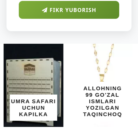
FIKR YUBORISH
ARAB
DIYORIDA
O'SUVCHI
KUNDUR
DARAXTINING
SHIFOBAXSH
YELIMI: AQL,
XOTIRA VA
ALLOHNING
UMUMIY
99 GO'ZAL
SALOMATLIK
ISMLARI
UCHUN
YOZILGAN
BEBAHO
TAQINCHOQ
NE'MAT