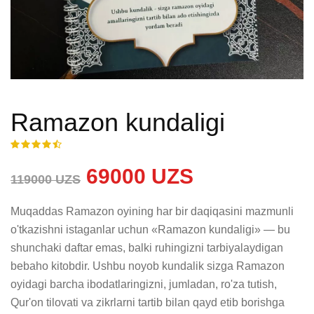
Ramazon kundaligi
69000 UZS
119000 UZS
Muqaddas Ramazon oyining har bir daqiqasini mazmunli 
o'tkazishni istaganlar uchun «Ramazon kundaligi» — bu 
shunchaki daftar emas, balki ruhingizni tarbiyalaydigan 
bebaho kitobdir. Ushbu noyob kundalik sizga Ramazon 
oyidagi barcha ibodatlaringizni, jumladan, ro'za tutish, 
Qur'on tilovati va zikrlarni tartib bilan qayd etib borishga 