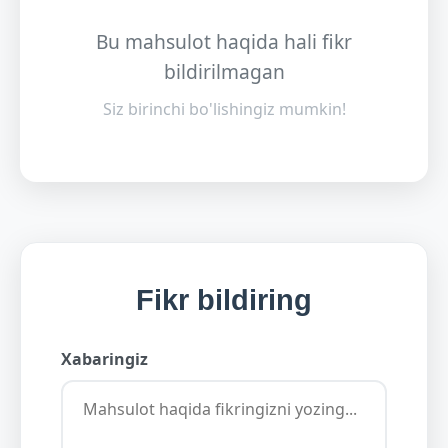
Bu mahsulot haqida hali fikr
bildirilmagan
Siz birinchi bo'lishingiz mumkin!
Fikr bildiring
Xabaringiz