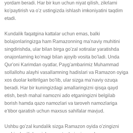
yordam beradi. Har bir kun uchun niyat qilish, zikrlarni 
ko'paytirish va o'z ustingizda ishlash imkoniyatini taqdim 
etadi.

Kundalik faqatgina kattalar uchun emas, balki 
bolajonlaringizga ham Ramazonning ma'naviy muhitini 
singdirishda, ular bilan birga go'zal xotiralar yaratishda 
onajonlarning ko'magi bilan ajoyib vosita bo'ladi. Unda 
Qur'oni Karimdan oyatlar, Payg'ambarimiz Muhammad 
sollallohu alayhi vasallamning hadislari va Ramazon oyiga 
xos duolar keltirilgan bo'lib, ular sizga ma'naviy ozuqa 
beradi. Har bir kuningizdagi amallaringizni qisqa qayd 
etish, besh mahal namozni ado etganingizni belgilab 
borish hamda qazo namozlari va taroveh namozlariga 
e'tibor qaratish uchun maxsus sahifalar mavjud.

Ushbu go'zal kundalik sizga Ramazon oyida o'zingizni 