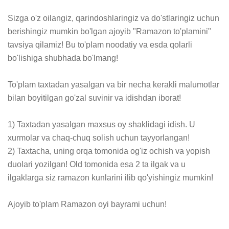
Sizga o'z oilangiz, qarindoshlaringiz va do'stlaringiz uchun 
berishingiz mumkin bo'lgan ajoyib "Ramazon to'plamini" 
tavsiya qilamiz! Bu to'plam noodatiy va esda qolarli 
bo'lishiga shubhada bo'lmang!

To'plam taxtadan yasalgan va bir necha kerakli malumotlar 
bilan boyitilgan go'zal suvinir va idishdan iborat! 

1) Taxtadan yasalgan maxsus oy shaklidagi idish. U 
xurmolar va chaq-chuq solish uchun tayyorlangan!

2) Taxtacha, uning orqa tomonida og'iz ochish va yopish 
duolari yozilgan! Old tomonida esa 2 ta ilgak va u 
ilgaklarga siz ramazon kunlarini ilib qo'yishingiz mumkin!

Ajoyib to'plam Ramazon oyi bayrami uchun!