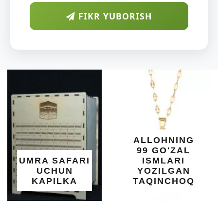
FIKR YUBORISH
D
S
Y
ALLOHNING
99 GO'ZAL
S
MRA SAFARI
ISMLARI
UCHUN
YOZILGAN
KAPILKA
TAQINCHOQ