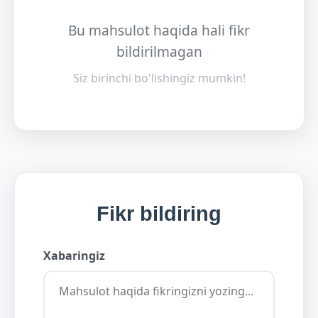
Bu mahsulot haqida hali fikr
bildirilmagan
Siz birinchi bo'lishingiz mumkin!
Fikr bildiring
Xabaringiz