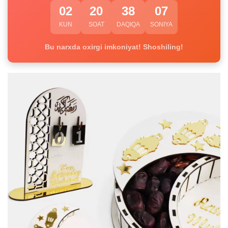
02
20
38
06
KUN
SOAT
DAQIQA
SONIYA
Bu narxda oxirgi imkoniyat! Shoshiling!