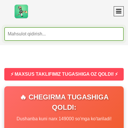
⚡ MAXSUS TAKLIFIMIZ TUGASHIGA OZ QOLDI! ⚡
🔥 CHEGIRMA TUGASHIGA
QOLDI:
Dushanba kuni narx 149000 so'mga ko'tariladi!