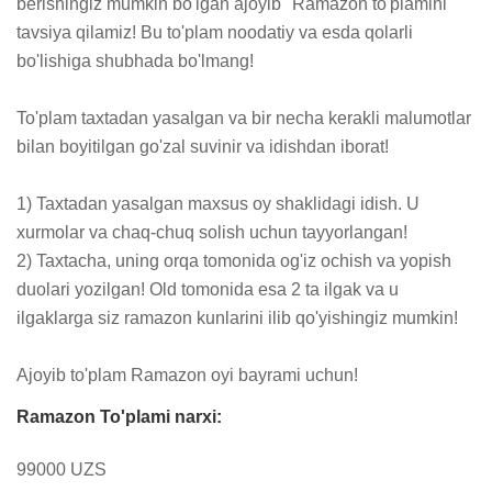
berishingiz mumkin bo'lgan ajoyib "Ramazon to'plamini" 
tavsiya qilamiz! Bu to'plam noodatiy va esda qolarli 
bo'lishiga shubhada bo'lmang!

To'plam taxtadan yasalgan va bir necha kerakli malumotlar 
bilan boyitilgan go'zal suvinir va idishdan iborat! 

1) Taxtadan yasalgan maxsus oy shaklidagi idish. U 
xurmolar va chaq-chuq solish uchun tayyorlangan!

2) Taxtacha, uning orqa tomonida og'iz ochish va yopish 
duolari yozilgan! Old tomonida esa 2 ta ilgak va u 
ilgaklarga siz ramazon kunlarini ilib qo'yishingiz mumkin!

Ajoyib to'plam Ramazon oyi bayrami uchun!
Ramazon To'plami narxi:
99000 UZS