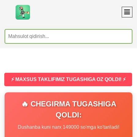
⚡ MAXSUS TAKLIFIMIZ TUGASHIGA OZ QOLDI! ⚡
🔥 CHEGIRMA TUGASHIGA
QOLDI:
Dushanba kuni narx 149000 so'mga ko'tariladi!