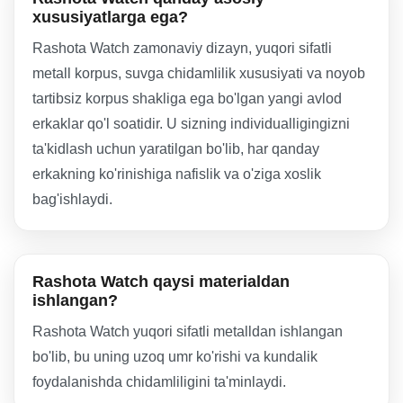
xususiyatlarga ega?
Rashota Watch zamonaviy dizayn, yuqori sifatli
metall korpus, suvga chidamlilik xususiyati va noyob
tartibsiz korpus shakliga ega bo'lgan yangi avlod
erkaklar qo'l soatidir. U sizning individualligingizni
ta'kidlash uchun yaratilgan bo'lib, har qanday
erkakning ko'rinishiga nafislik va o'ziga xoslik
bag'ishlaydi.
Rashota Watch qaysi materialdan
ishlangan?
Rashota Watch yuqori sifatli metalldan ishlangan
bo'lib, bu uning uzoq umr ko'rishi va kundalik
foydalanishda chidamliligini ta'minlaydi.