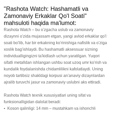
"Rashota Watch: Hashamatli va
Zamonaviy Erkaklar Qo'l Soati"
mahsuloti haqida ma'lumot:
Rashota Watch – bu o'zgacha uslub va zamonaviy 
dizaynni o'zida mujassam etgan, yangi avlod erkaklar qo'l 
soati bo'lib, har bir erkakning ko'rinishiga nafislik va o'ziga 
xoslik bag'ishlaydi. Bu hashamatli aksessuar sizning 
individualligingizni ta'kidlash uchun yaratilgan. Yuqori 
sifatli metalldan ishlangan ushbu soat uzoq umr ko'rish va 
kundalik foydalanishda chidamlilikni kafolatlaydi. Uning 
noyob tartibsiz shakldagi korpusi an'anaviy dizaynlardan 
ajralib turuvchi jasur va zamonaviy uslubni aks ettiradi.

Rashota Watch texnik xususiyatlari uning sifat va 
funksionalligidan dalolat beradi:

•  Koson qalinligi: 14 mm – mustahkam va ishonchli 