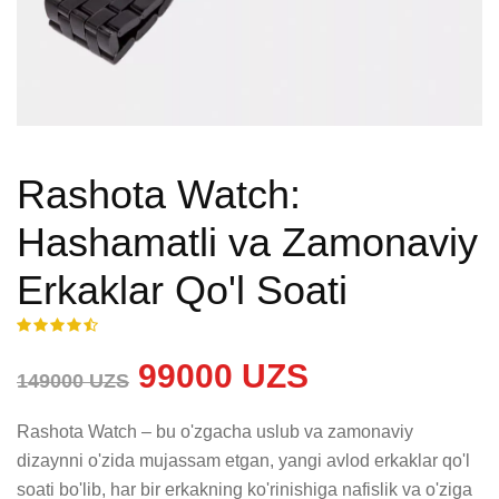
Rashota Watch:
Hashamatli va Zamonaviy
Erkaklar Qo'l Soati
99000 UZS
149000 UZS
Rashota Watch – bu o'zgacha uslub va zamonaviy 
dizaynni o'zida mujassam etgan, yangi avlod erkaklar qo'l 
soati bo'lib, har bir erkakning ko'rinishiga nafislik va o'ziga 