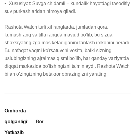
•  Xususiyat: Suvga chidamli – kundalik hayotdagi tasodifiy 
suv purkashlaridan himoya qiladi.

Rashota Watch turli xil ranglarda, jumladan qora, 
kumushrang va tilla rangda mavjud bo'lib, bu sizga 
shaxsiyatingizga mos keladiganini tanlash imkonini beradi. 
Bu nafaqat vaqtni ko'rsatuvchi vosita, balki sizning 
uslubingizning ajralmas qismi bo'lib, har qanday vaziyatda 
diqqat markazida bo'lishingizni ta'minlaydi. Rashota Watch 
bilan o'zingizning betakror obrazingizni yarating!
Omborda
qolganligi:
Bor
Yetkazib