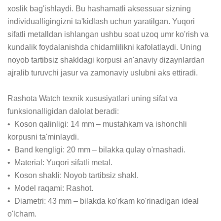
xoslik bag'ishlaydi. Bu hashamatli aksessuar sizning 
individualligingizni ta'kidlash uchun yaratilgan. Yuqori 
sifatli metalldan ishlangan ushbu soat uzoq umr ko'rish va 
kundalik foydalanishda chidamlilikni kafolatlaydi. Uning 
noyob tartibsiz shakldagi korpusi an'anaviy dizaynlardan 
ajralib turuvchi jasur va zamonaviy uslubni aks ettiradi.

Rashota Watch texnik xususiyatlari uning sifat va 
funksionalligidan dalolat beradi:

•  Koson qalinligi: 14 mm – mustahkam va ishonchli 
korpusni ta'minlaydi.

•  Band kengligi: 20 mm – bilakka qulay o'rnashadi.

•  Material: Yuqori sifatli metal.

•  Koson shakli: Noyob tartibsiz shakl.

•  Model raqami: Rashot.

•  Diametri: 43 mm – bilakda ko'rkam ko'rinadigan ideal 
o'lcham.
