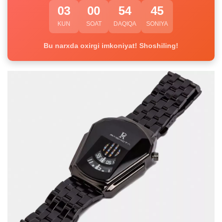
03
00
54
45
KUN
SOAT
DAQIQA
SONIYA
Bu narxda oxirgi imkoniyat! Shoshiling!