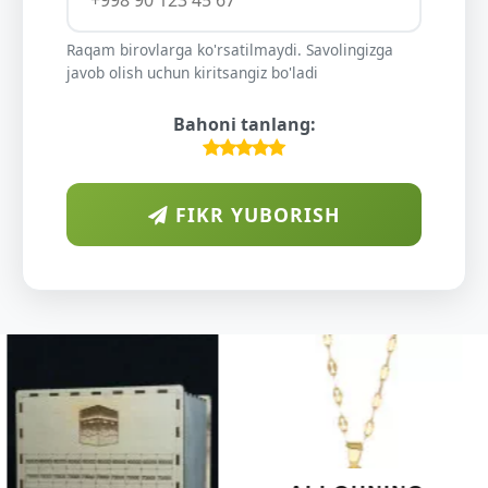
Raqam birovlarga ko'rsatilmaydi. Savolingizga
javob olish uchun kiritsangiz bo'ladi
Bahoni tanlang:
FIKR YUBORISH
ARAB
DIYORIDA
O'SUVCHI
KUNDUR
DARAXTINING
SHIFOBAXSH
YELIMI: AQL,
XOTIRA VA