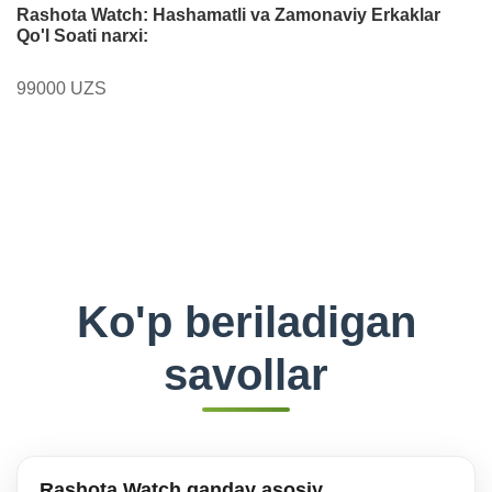
Rashota Watch: Hashamatli va Zamonaviy Erkaklar
Qo'l Soati narxi:
99000 UZS
Ko'p beriladigan
savollar
Rashota Watch qanday asosiy