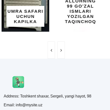
ALLOHNING
UMUMIY
99 GO'ZAL
SALOMATLIK
ISMLARI
UCHUN
YOZILGAN
BEBAHO
TAQINCHOQ
NE'MAT
Address: Toshkent shaxar, Sergeli, yangi hayot, 98
Email: info@mysite.uz