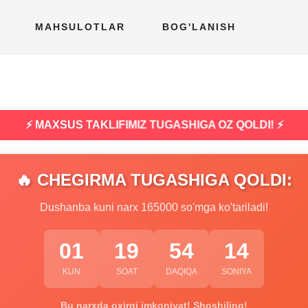
MAHSULOTLAR
BOG'LANISH
⚡ MAXSUS TAKLIFIMIZ TUGASHIGA OZ QOLDI! ⚡
🔥 CHEGIRMA TUGASHIGA QOLDI:
Dushanba kuni narx 165000 so'mga ko'tariladi!
01
19
54
13
KUN
SOAT
DAQIQA
SONIYA
Bu narxda oxirgi imkoniyat! Shoshiling!