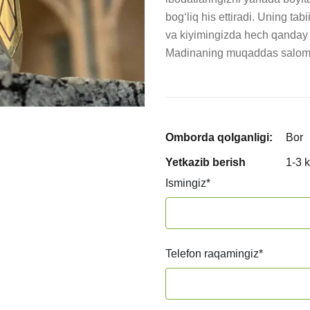
bog‘liq his ettiradi. Uning tabi
va kiyimingizda hech qanday 
Madinaning muqaddas salom
Omborda qolganligi:
Bor
Yetkazib berish
1-3 
Ismingiz
*
Telefon raqamingiz
*