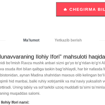
Ma'lumot
Yetkazib berish
navvaraning Ilohiy Ifori" mahsuloti haqid
di bo‘lmish Ravza mushk anbari sizni go‘yo to‘g‘ridan-to‘g‘ri 
a osuda ifori bilan qalbga taskin bag‘ishlaydi, har bir nafasda 
rabistonidan, aynan Madina shahridan maxsus olib kelingan bo‘li
i hid manbai, balki ruhiy xotirjamlik va ma’naviy yuksalish vosi
ttiradi. Uning tabiiy va sof tarkibi uzoq muddatli ta’sirni ta’min
naning muqaddas salomi.
ohiy Ifori narxi: