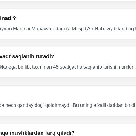
inadi?
nan Madinai Munavvaradagi Al-Masjid An-Nabaviy bilan bog'liq b
aqt saqlanib turadi?
ka ega bo‘lib, taxminan 48 soatgacha saqlanib turishi mumkin.
hech qanday dog‘ qoldirmaydi. Bu uning afzalliklaridan biridir
qa mushklardan farq qiladi?