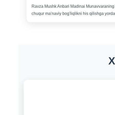
Ravza Mushk Anbari Madinai Munavvaraning muqad
chuqur ma'naviy bog'liqlikni his qilishga yord
X