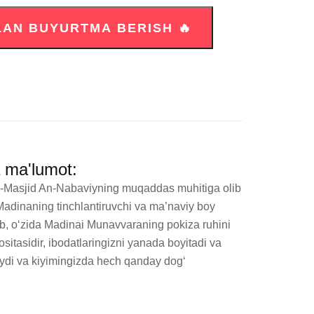
a ma'lumot:
Al-Masjid An-Nabaviyning muqaddas muhitiga olib 
Madinaning tinchlantiruvchi va ma’naviy boy 
b, o‘zida Madinai Munavvaraning pokiza ruhini 
tasidir, ibodatlaringizni yanada boyitadi va 
laydi va kiyimingizda hech qanday dog‘ 