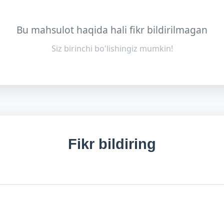
Bu mahsulot haqida hali fikr bildirilmagan
Siz birinchi bo'lishingiz mumkin!
Fikr bildiring