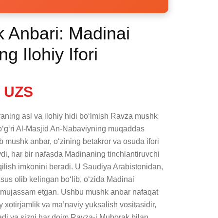
 Anbari: Madinai
 Ilohiy Ifori
 UZS
ing asl va ilohiy hidi bo‘lmish Ravza mushk 
-to‘g‘ri Al-Masjid An-Nabaviyning muqaddas 
 mushk anbar, o‘zining betakror va osuda ifori 
di, har bir nafasda Madinaning tinchlantiruvchi 
qilish imkonini beradi. U Saudiya Arabistonidan, 
s olib kelingan bo‘lib, o‘zida Madinai 
 mujassam etgan. Ushbu mushk anbar nafaqat 
 xotirjamlik va ma’naviy yuksalish vositasidir, 
adi va sizni har doim Ravza-i Muborak bilan 