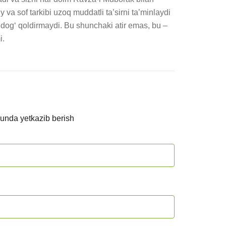
iy va sof tarkibi uzoq muddatli ta’sirni ta’minlaydi 
dog‘ qoldirmaydi. Bu shunchaki atir emas, bu – 
i.
kunda yetkazib berish