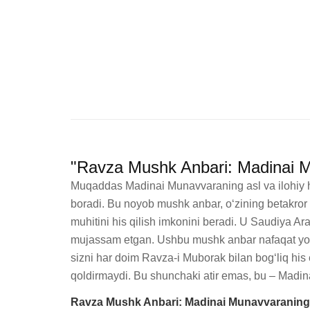
"Ravza Mushk Anbari: Madinai Mu
Muqaddas Madinai Munavvaraning asl va ilohiy hi
boradi. Bu noyob mushk anbar, o‘zining betakror v
muhitini his qilish imkonini beradi. U Saudiya A
mujassam etgan. Ushbu mushk anbar nafaqat yoqiml
sizni har doim Ravza-i Muborak bilan bog‘liq his e
qoldirmaydi. Bu shunchaki atir emas, bu – Madi
Ravza Mushk Anbari: Madinai Munavvaraning Il