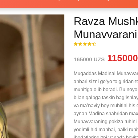
Ravza Mushk
Munavvaraning
115000
165000 UZS
Muqaddas Madinai Munavvaran
anbari sizni go‘yo to‘g‘ridan
muhitiga olib boradi. Bu noyob
bilan qalbga taskin bag‘ishlay
va ma’naviy boy muhitini his 
aynan Madina shahridan maxsu
Munavvaraning pokiza ruhini
yoqimli hid manbai, balki ruhiy
ibodatlaringizni yanada boyit