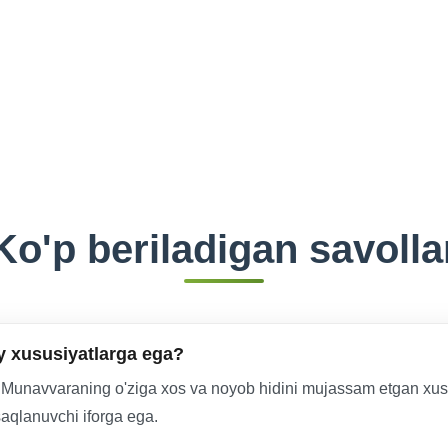
Ko'p beriladigan savolla
 xususiyatlarga ega?
unavvaraning o'ziga xos va noyob hidini mujassam etgan xushb
saqlanuvchi iforga ega.