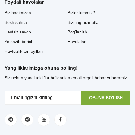
Foydali havolalar
Biz haqimizda
Bizlar kimmiz?
Bosh sahifa
Bizning hizmatlar
Havfsiz savdo
Bog'lanish
Yetkazib berish
Havolalar
Havfsizlik tamoyillari
Yangiliklarimizga obuna bo'ling!
Siz uchun yangi takliflar bo'lganida email orqali habar yuboramiz
OBUNA BO'LISH