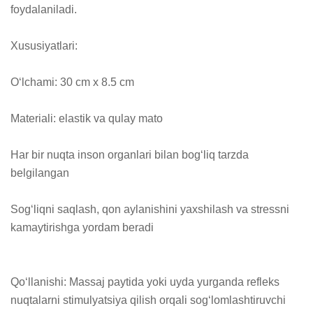
foydalaniladi.

Xususiyatlari:

O‘lchami: 30 cm x 8.5 cm

Materiali: elastik va qulay mato

Har bir nuqta inson organlari bilan bog‘liq tarzda 
belgilangan

Sog‘liqni saqlash, qon aylanishini yaxshilash va stressni 
kamaytirishga yordam beradi

Qo‘llanishi: Massaj paytida yoki uyda yurganda refleks 
nuqtalarni stimulyatsiya qilish orqali sog‘lomlashtiruvchi 