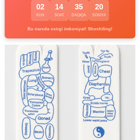
02
14
35
19
KUN
SOAT
DAQIQA
SONIYA
Bu narxda oxirgi imkoniyat! Shoshiling!