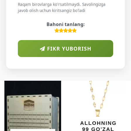
Raqam birovlarga ko'rsatilmaydi. Savolingizga
javob olish uchun kiritsangiz bo'ladi
Bahoni tanlang:
FIKR YUBORISH
DI
O'
K
DAR
SHI
YELI
XO
ALLOHNING
U
99 GO'ZAL
SAL