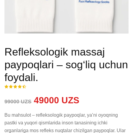
Refleksologik massaj
paypoqlari – sog‘liq uchun
foydali.
49000 UZS
99000 UZS
Bu mahsulot – refleksologik paypoqlar, ya’ni oyoqning 
pastki va yuqori qismlarida inson tanasining ichki 
organlariga mos refleks nuqtalar chizilgan paypoqlar. Ular 