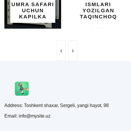
A SAFARI
ISMLARI
U
CHUN
YOZILGAN
B
APILKA
TAQINCHOQ
N
Address: Toshkent shaxar, Sergeli, yangi hayot, 98
Email: info@mysite.uz