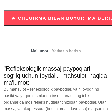
Ma'lumot
Yetkazib berish
"Refleksologik massaj paypoqlari –
sog‘liq uchun foydali." mahsuloti haqida
ma'lumot:
Bu mahsulot – refleksologik paypoqlar, ya’ni oyoqning 
pastki va yuqori qismlarida inson tanasining ichki 
organlariga mos refleks nuqtalar chizilgan paypoqlar. Ular 
massaj va akupressura (bosim orqali davolash) maqsadida 