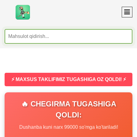
⚡ MAXSUS TAKLIFIMIZ TUGASHIGA OZ QOLDI! ⚡
🔥 CHEGIRMA TUGASHIGA
QOLDI:
Dushanba kuni narx 99000 so'mga ko'tariladi!