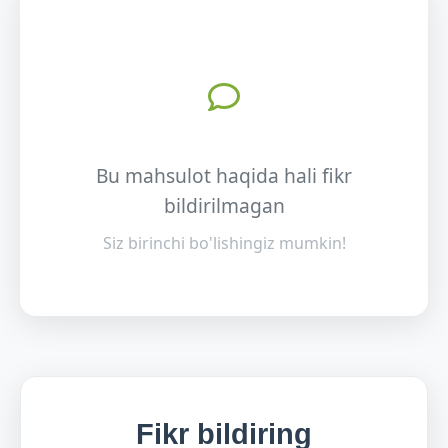
Bu mahsulot haqida hali fikr
bildirilmagan
Siz birinchi bo'lishingiz mumkin!
Fikr bildiring