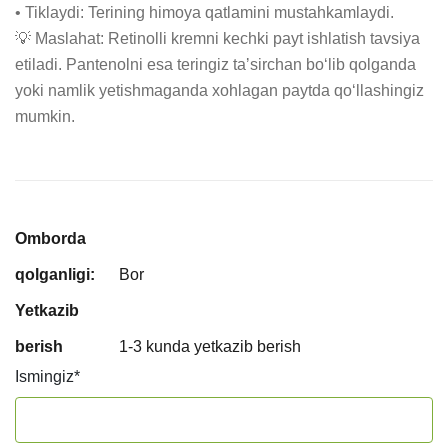
• Tiklaydi: Terining himoya qatlamini mustahkamlaydi.

💡 Maslahat: Retinolli kremni kechki payt ishlatish tavsiya 
etiladi. Pantenolni esa teringiz taʼsirchan boʻlib qolganda 
yoki namlik yetishmaganda xohlagan paytda qoʻllashingiz 
mumkin.
Omborda
qolganligi:
Bor
Yetkazib
berish
1-3 kunda yetkazib berish
Ismingiz
*