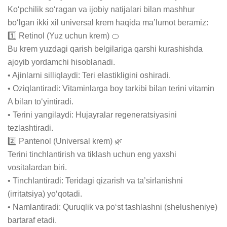
Koʻpchilik soʻragan va ijobiy natijalari bilan mashhur 
boʻlgan ikki xil universal krem haqida maʼlumot beramiz:

1️⃣ Retinol (Yuz uchun krem) 🍊

Bu krem yuzdagi qarish belgilariga qarshi kurashishda 
ajoyib yordamchi hisoblanadi.

• Ajinlarni silliqlaydi: Teri elastikligini oshiradi.

• Oziqlantiradi: Vitaminlarga boy tarkibi bilan terini vitamin 
A bilan toʻyintiradi.

• Terini yangilaydi: Hujayralar regeneratsiyasini 
tezlashtiradi.

2️⃣ Pantenol (Universal krem) 🌿

Terini tinchlantirish va tiklash uchun eng yaxshi 
vositalardan biri.

• Tinchlantiradi: Teridagi qizarish va taʼsirlanishni 
(irritatsiya) yoʻqotadi.

• Namlantiradi: Quruqlik va poʻst tashlashni (shelusheniye) 
bartaraf etadi.
