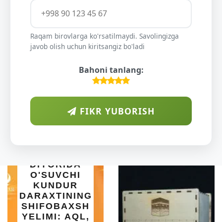
Raqam birovlarga ko'rsatilmaydi. Savolingizga
javob olish uchun kiritsangiz bo'ladi
Bahoni tanlang:
FIKR YUBORISH
RAB
ORIDA
UVCHI
NDUR
TINING
OBAXSH
INTE
I: AQL,
SET B