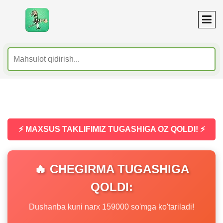
⚡ MAXSUS TAKLIFIMIZ TUGASHIGA OZ QOLDI! ⚡
🔥 CHEGIRMA TUGASHIGA
QOLDI:
Dushanba kuni narx 159000 so'mga ko'tariladi!