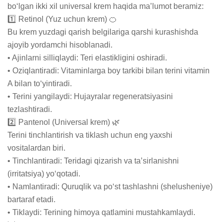
boʻlgan ikki xil universal krem haqida maʼlumot beramiz:

1️⃣ Retinol (Yuz uchun krem) 🍊

Bu krem yuzdagi qarish belgilariga qarshi kurashishda 
ajoyib yordamchi hisoblanadi.

• Ajinlarni silliqlaydi: Teri elastikligini oshiradi.

• Oziqlantiradi: Vitaminlarga boy tarkibi bilan terini vitamin 
A bilan toʻyintiradi.

• Terini yangilaydi: Hujayralar regeneratsiyasini 
tezlashtiradi.

2️⃣ Pantenol (Universal krem) 🌿

Terini tinchlantirish va tiklash uchun eng yaxshi 
vositalardan biri.

• Tinchlantiradi: Teridagi qizarish va taʼsirlanishni 
(irritatsiya) yoʻqotadi.

• Namlantiradi: Quruqlik va poʻst tashlashni (shelusheniye) 
bartaraf etadi.

• Tiklaydi: Terining himoya qatlamini mustahkamlaydi.
