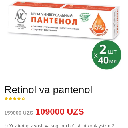
Retinol va pantenol
109000 UZS
159000 UZS
✨ Yuz teringiz yosh va sogʻlom boʻlishini xohlaysizmi?
