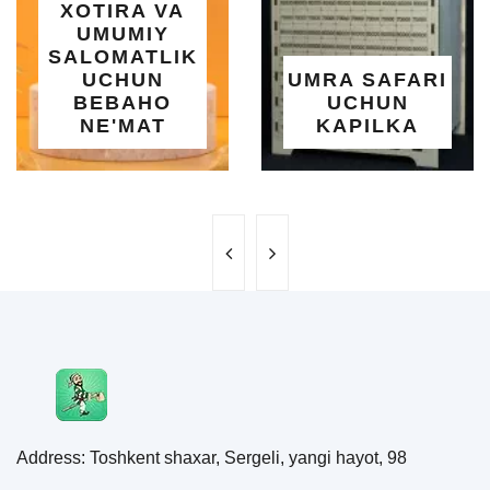
RA VA
| 183X
UMIY
O
MATLIK
O'RNAT
HUN
UMRA SAFARI
YO
BAHO
UCHUN
SALQI
'MAT
KAPILKA
MA
Address: Toshkent shaxar, Sergeli, yangi hayot, 98