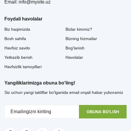
Email: info@mysite.uz
Foydali havolalar
Biz haqimizda
Bizlar kimmiz?
Bosh sahifa
Bizning hizmatlar
Havfsiz savdo
Bog'lanish
Yetkazib berish
Havolalar
Havfsizlik tamoyillari
Yangiliklarimizga obuna bo'ling!
Siz uchun yangi takliflar bo'lganida email orqali habar yuboramiz
OBUNA BO'LISH