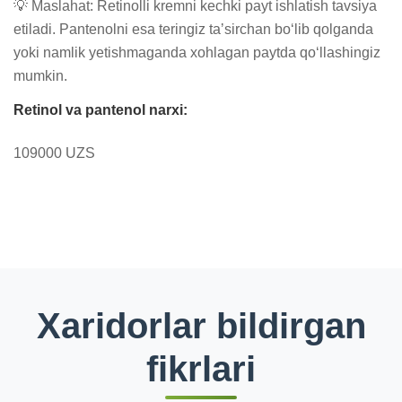
💡 Maslahat: Retinolli kremni kechki payt ishlatish tavsiya 
etiladi. Pantenolni esa teringiz taʼsirchan boʻlib qolganda 
yoki namlik yetishmaganda xohlagan paytda qoʻllashingiz 
mumkin.
Retinol va pantenol narxi:
109000 UZS
Xaridorlar bildirgan
fikrlari