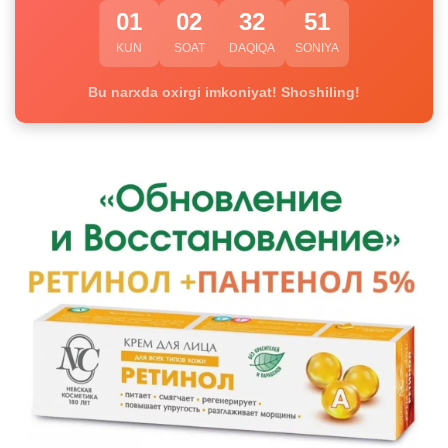
01
02
32
50
KUN
SOAT
DAQIQA
SONIYA
Bu narxda oxirgi imkoniyat! Shoshiling!