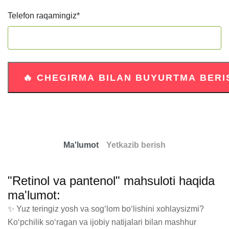
Telefon raqamingiz
*
Ma'lumot
Yetkazib berish
"Retinol va pantenol" mahsuloti haqida
ma'lumot:
✨ Yuz teringiz yosh va sogʻlom boʻlishini xohlaysizmi?

Koʻpchilik soʻragan va ijobiy natijalari bilan mashhur 