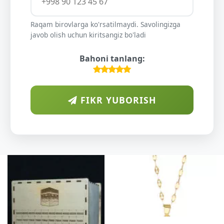
Raqam birovlarga ko'rsatilmaydi. Savolingizga
javob olish uchun kiritsangiz bo'ladi
Bahoni tanlang:
FIKR YUBORISH
A
DIY
O'S
KU
DARAX
SHIF
YELIM
XOTI