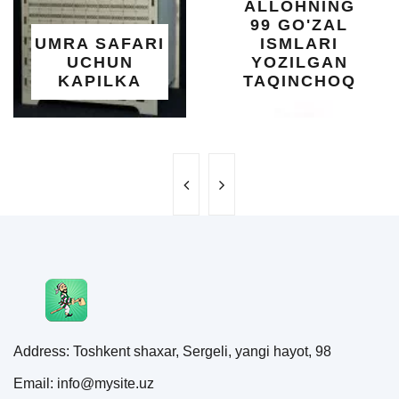
ALLOHNING
UM
99 GO'ZAL
SALO
SAFARI
ISMLARI
UC
HUN
YOZILGAN
BE
ILKA
TAQINCHOQ
NE
Address: Toshkent shaxar, Sergeli, yangi hayot, 98
Email: info@mysite.uz