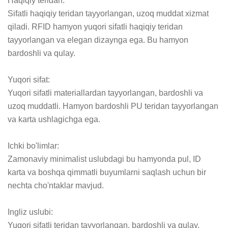
Haqiqiy teridan:

Sifatli haqiqiy teridan tayyorlangan, uzoq muddat xizmat 
qiladi. RFID hamyon yuqori sifatli haqiqiy teridan 
tayyorlangan va elegan dizaynga ega. Bu hamyon 
bardoshli va qulay.

Yuqori sifat:

Yuqori sifatli materiallardan tayyorlangan, bardoshli va 
uzoq muddatli. Hamyon bardoshli PU teridan tayyorlangan 
va karta ushlagichga ega.

Ichki bo'limlar:

Zamonaviy minimalist uslubdagi bu hamyonda pul, ID 
karta va boshqa qimmatli buyumlarni saqlash uchun bir 
nechta cho'ntaklar mavjud.

Ingliz uslubi:

Yuqori sifatli teridan tayyorlangan, bardoshli va qulay. 