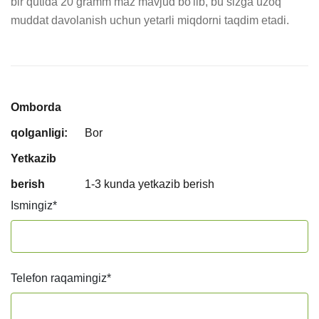
bir qutida 20 gramm maz mavjud bo'lib, bu sizga uzoq 
muddat davolanish uchun yetarli miqdorni taqdim etadi.
Omborda
qolganligi:
Bor
Yetkazib
berish
1-3 kunda yetkazib berish
Ismingiz
*
Telefon raqamingiz
*