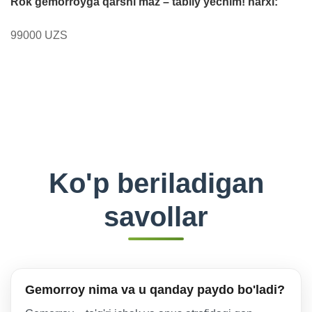
Rok gemorroyga qarshi maz – tabiiy yechim! narxi:
99000 UZS
Ko'p beriladigan
savollar
Gemorroy nima va u qanday paydo bo'ladi?