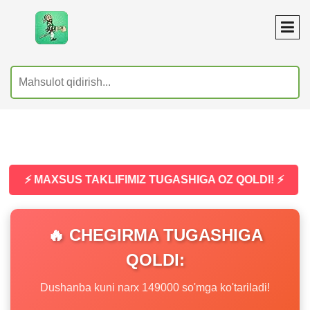
⚡ MAXSUS TAKLIFIMIZ TUGASHIGA OZ QOLDI! ⚡
🔥 CHEGIRMA TUGASHIGA
QOLDI:
Dushanba kuni narx 149000 so'mga ko'tariladi!