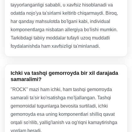
tayyorlanganligi sababli, u xavfsiz hisoblanadi va
odatda nojo'ya ta'sirlarni keltirib chiqarmaydi. Biroq,
har qanday mahsulotda bo'lgani kabi, individual
komponentlarga nisbatan allergiya bo'lishi mumkin.
Tarkibdagi tabiiy moddalar tufayli uzoq muddatli
foydalanishda ham xavfsizligi ta'minlanadi.
Ichki va tashqi gemorroyda bir xil darajada
samaralimi?
"ROCK" mazi ham ichki, ham tashqi gemorroyda
samarali ta'sir ko'rsatishga mo'ljallangan. Tashqi
gemorroidal tugunlarga bevosita surtiladi, ichki
gemorroyda esa uning komponentlari shilliq qavat
orqali so'rilib, yallig'lanish va og'riqni kamaytirishga
yordam beradi.