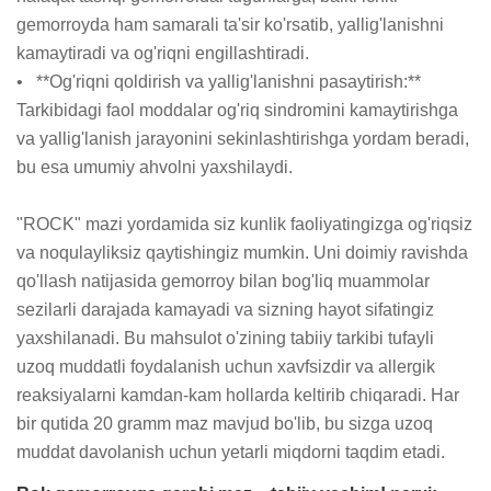
gemorroyda ham samarali ta'sir ko'rsatib, yallig'lanishni 
kamaytiradi va og'riqni engillashtiradi.

•   **Og'riqni qoldirish va yallig'lanishni pasaytirish:** 
Tarkibidagi faol moddalar og'riq sindromini kamaytirishga 
va yallig'lanish jarayonini sekinlashtirishga yordam beradi, 
bu esa umumiy ahvolni yaxshilaydi.

"ROCK" mazi yordamida siz kunlik faoliyatingizga og'riqsiz 
va noqulayliksiz qaytishingiz mumkin. Uni doimiy ravishda 
qo'llash natijasida gemorroy bilan bog'liq muammolar 
sezilarli darajada kamayadi va sizning hayot sifatingiz 
yaxshilanadi. Bu mahsulot o'zining tabiiy tarkibi tufayli 
uzoq muddatli foydalanish uchun xavfsizdir va allergik 
reaksiyalarni kamdan-kam hollarda keltirib chiqaradi. Har 
bir qutida 20 gramm maz mavjud bo'lib, bu sizga uzoq 
muddat davolanish uchun yetarli miqdorni taqdim etadi.