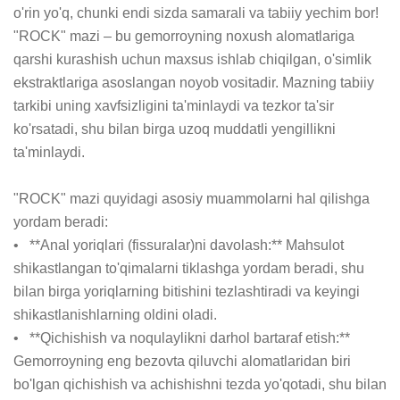
o'rin yo'q, chunki endi sizda samarali va tabiiy yechim bor! 
"ROCK" mazi – bu gemorroyning noxush alomatlariga 
qarshi kurashish uchun maxsus ishlab chiqilgan, o'simlik 
ekstraktlariga asoslangan noyob vositadir. Mazning tabiiy 
tarkibi uning xavfsizligini ta'minlaydi va tezkor ta'sir 
ko'rsatadi, shu bilan birga uzoq muddatli yengillikni 
ta'minlaydi.

"ROCK" mazi quyidagi asosiy muammolarni hal qilishga 
yordam beradi:

•   **Anal yoriqlari (fissuralar)ni davolash:** Mahsulot 
shikastlangan to'qimalarni tiklashga yordam beradi, shu 
bilan birga yoriqlarning bitishini tezlashtiradi va keyingi 
shikastlanishlarning oldini oladi.

•   **Qichishish va noqulaylikni darhol bartaraf etish:** 
Gemorroyning eng bezovta qiluvchi alomatlaridan biri 
bo'lgan qichishish va achishishni tezda yo'qotadi, shu bilan 