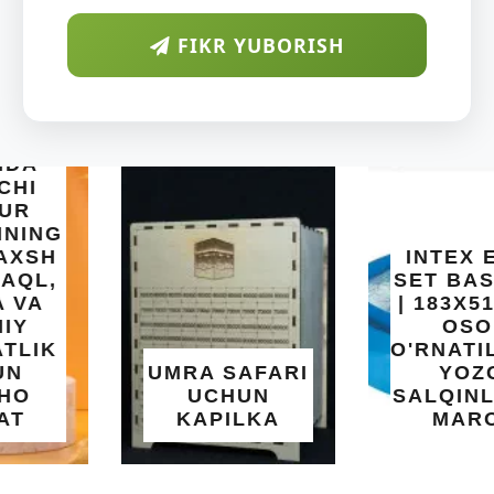
FIKR YUBORISH
INTEX EASY
SET BASSEYN
| 183X51 SM |
OSON
O'RNATILUVCHI
UMRA SAFARI
YOZGI
UCHUN
SALQINLIK VA
KAPILKA
MAROQ