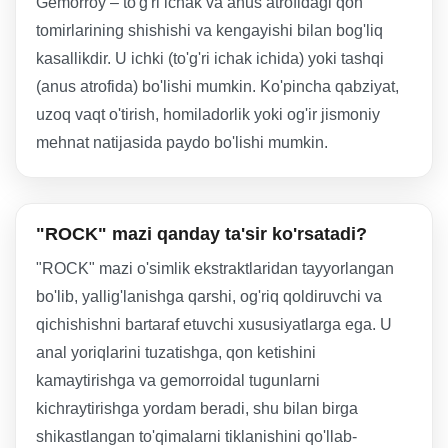
Gemorroy – to'g'ri ichak va anus atrofidagi qon
tomirlarining shishishi va kengayishi bilan bog'liq
kasallikdir. U ichki (to'g'ri ichak ichida) yoki tashqi
(anus atrofida) bo'lishi mumkin. Ko'pincha qabziyat,
uzoq vaqt o'tirish, homiladorlik yoki og'ir jismoniy
mehnat natijasida paydo bo'lishi mumkin.
"ROCK" mazi qanday ta'sir ko'rsatadi?
"ROCK" mazi o'simlik ekstraktlaridan tayyorlangan
bo'lib, yallig'lanishga qarshi, og'riq qoldiruvchi va
qichishishni bartaraf etuvchi xususiyatlarga ega. U
anal yoriqlarini tuzatishga, qon ketishini
kamaytirishga va gemorroidal tugunlarni
kichraytirishga yordam beradi, shu bilan birga
shikastlangan to'qimalarni tiklanishini qo'llab-