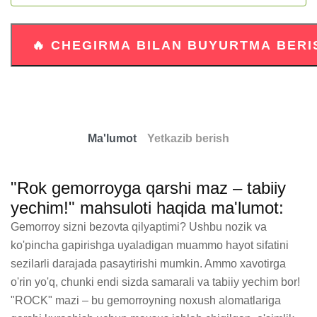
Ma'lumot
Yetkazib berish
"Rok gemorroyga qarshi maz – tabiiy
yechim!" mahsuloti haqida ma'lumot:
Gemorroy sizni bezovta qilyaptimi? Ushbu nozik va 
ko'pincha gapirishga uyaladigan muammo hayot sifatini 
sezilarli darajada pasaytirishi mumkin. Ammo xavotirga 
o'rin yo'q, chunki endi sizda samarali va tabiiy yechim bor! 
"ROCK" mazi – bu gemorroyning noxush alomatlariga 