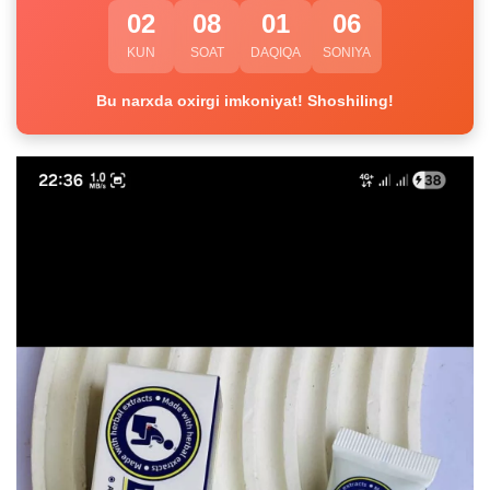
02
08
01
05
KUN
SOAT
DAQIQA
SONIYA
Bu narxda oxirgi imkoniyat! Shoshiling!