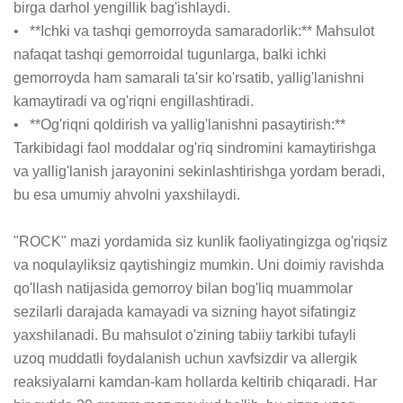
birga darhol yengillik bag'ishlaydi.

•   **Ichki va tashqi gemorroyda samaradorlik:** Mahsulot 
nafaqat tashqi gemorroidal tugunlarga, balki ichki 
gemorroyda ham samarali ta'sir ko'rsatib, yallig'lanishni 
kamaytiradi va og'riqni engillashtiradi.

•   **Og'riqni qoldirish va yallig'lanishni pasaytirish:** 
Tarkibidagi faol moddalar og'riq sindromini kamaytirishga 
va yallig'lanish jarayonini sekinlashtirishga yordam beradi, 
bu esa umumiy ahvolni yaxshilaydi.

"ROCK" mazi yordamida siz kunlik faoliyatingizga og'riqsiz 
va noqulayliksiz qaytishingiz mumkin. Uni doimiy ravishda 
qo'llash natijasida gemorroy bilan bog'liq muammolar 
sezilarli darajada kamayadi va sizning hayot sifatingiz 
yaxshilanadi. Bu mahsulot o'zining tabiiy tarkibi tufayli 
uzoq muddatli foydalanish uchun xavfsizdir va allergik 
reaksiyalarni kamdan-kam hollarda keltirib chiqaradi. Har 