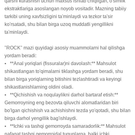
qarshi kurashish uchun maxsus ishlab chiqilgan, o'simlik 
ekstraktlariga asoslangan noyob vositadir. Mazning tabiiy 
tarkibi uning xavfsizligini ta'minlaydi va tezkor ta'sir 
ko'rsatadi, shu bilan birga uzoq muddatli yengillikni 
ta'minlaydi.

"ROCK" mazi quyidagi asosiy muammolarni hal qilishga 
yordam beradi:

•   **Anal yoriqlari (fissuralar)ni davolash:** Mahsulot 
shikastlangan to'qimalarni tiklashga yordam beradi, shu 
bilan birga yoriqlarning bitishini tezlashtiradi va keyingi 
shikastlanishlarning oldini oladi.

•   **Qichishish va noqulaylikni darhol bartaraf etish:** 
Gemorroyning eng bezovta qiluvchi alomatlaridan biri 
bo'lgan qichishish va achishishni tezda yo'qotadi, shu bilan 
birga darhol yengillik bag'ishlaydi.

•   **Ichki va tashqi gemorroyda samaradorlik:** Mahsulot 
nafaqat tashqi gemorroidal tugunlarga, balki ichki 