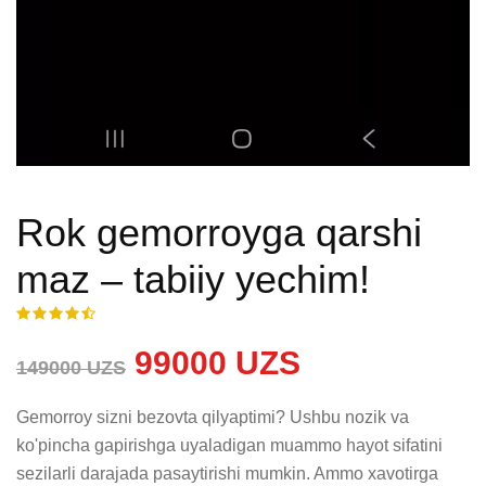
Rok gemorroyga qarshi
maz – tabiiy yechim!
99000 UZS
149000 UZS
Gemorroy sizni bezovta qilyaptimi? Ushbu nozik va 
ko'pincha gapirishga uyaladigan muammo hayot sifatini 
sezilarli darajada pasaytirishi mumkin. Ammo xavotirga 