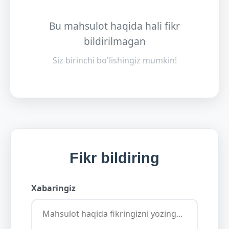
Bu mahsulot haqida hali fikr
bildirilmagan
Siz birinchi bo'lishingiz mumkin!
Fikr bildiring
Xabaringiz